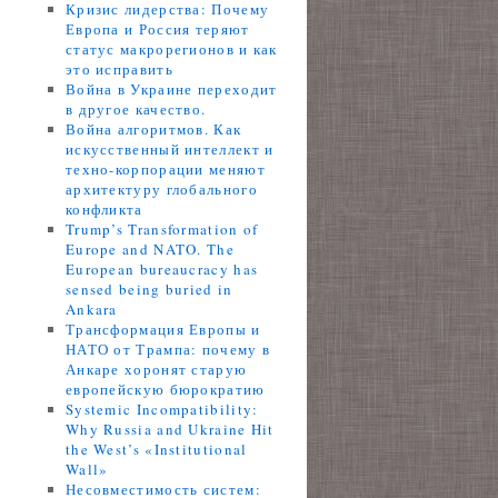
Кризис лидерства: Почему
Европа и Россия теряют
статус макрорегионов и как
это исправить
Война в Украине переходит
в другое качество.
Война алгоритмов. Как
искусственный интеллект и
техно-корпорации меняют
архитектуру глобального
конфликта
Trump’s Transformation of
Europe and NATO. The
European bureaucracy has
sensed being buried in
Ankara
Трансформация Европы и
НАТО от Трампа: почему в
Анкаре хоронят старую
европейскую бюрократию
Systemic Incompatibility:
Why Russia and Ukraine Hit
the West’s «Institutional
Wall»
Несовместимость систем: