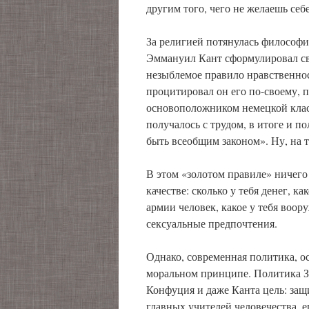
другим того, чего не желаешь себе
За религией потянулась философи
Эммануил Кант сформулировал сво
незыблемое правило нравственнос
процитировал он его по-своему, п
основоположником немецкой клас
получалось с трудом, в итоге и п
быть всеобщим законом». Ну, на т
В этом «золотом правиле» ничего 
качестве: сколько у тебя денег, ка
армии человек, какое у тебя воо
сексуальные предпочтения.
Однако, современная политика, о
моральном принципе. Политика За
Конфуция и даже Канта цель: за
главных учителей человечества, е