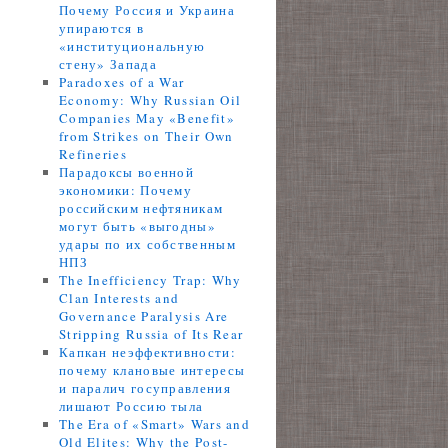
Почему Россия и Украина
упираются в
«институциональную
стену» Запада
Paradoxes of a War
Economy: Why Russian Oil
Companies May «Benefit»
from Strikes on Their Own
Refineries
Парадоксы военной
экономики: Почему
российским нефтяникам
могут быть «выгодны»
удары по их собственным
НПЗ
The Inefficiency Trap: Why
Clan Interests and
Governance Paralysis Are
Stripping Russia of Its Rear
Капкан неэффективности:
почему клановые интересы
и паралич госуправления
лишают Россию тыла
The Era of «Smart» Wars and
Old Elites: Why the Post-