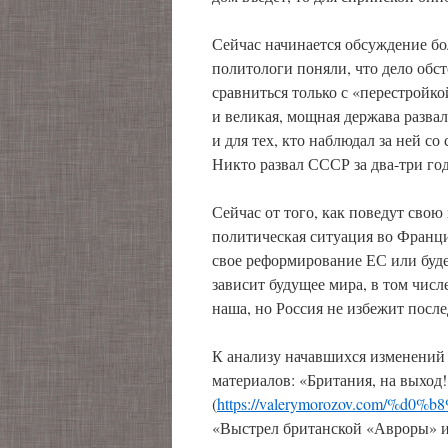
Сейчас начинается обсуждение бо
политологи поняли, что дело обст
сравниться только с «перестройко
и великая, мощная держава развали
и для тех, кто наблюдал за ней со
Никто развал СССР за два-три го
Сейчас от того, как поведут свою
политическая ситуация во Франци
свое реформирование ЕС или буде
зависит будущее мира, в том чис
наша, но Россия не избежит после
К анализу начавшихся изменений
материалов: «Британия, на выход!
(
https://valerymorozov.com/%
«Выстрел британской «Авроры» и