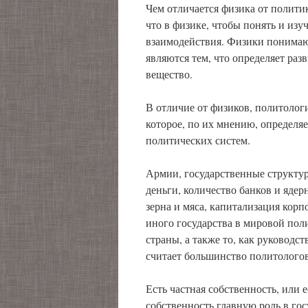
Чем отличается физика от полити
что в физике, чтобы понять и изу
взаимодействия. Физики понимаю
являются тем, что определяет ра
вещество.
В отличие от физиков, политолог
которое, по их мнению, определяе
политических систем.
Армии, государственные структу
деньги, количество банков и яде
зерна и мяса, капитализация кор
иного государства в мировой поли
страны, а также то, как руководст
считает большинство политологов
Есть частная собственность, или е
собственность главную роль в го