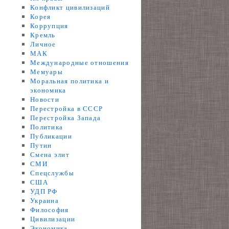
Конфликт цивилизаций
Корея
Коррупция
Кремль
Личное
МАК
Международные отношения
Мемуары
Моральная политика и
экономика
Новости
Перестройка в СССР
Перестройка Запада
Политика
Публикации
Путин
Смена элит
СМИ
Спецслужбы
США
УДП РФ
Украина
Философия
Цивилизации
Экономика