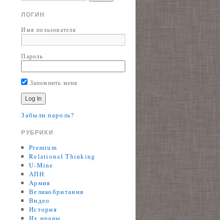
ЛОГИН
Имя пользователя
Пароль
Запомнить меня
Забыли пароль?
РУБРИКИ
Premium
Relational Thinking
U-Mine
АПН
Армия
Великобритания
Видео
История
Их нравы