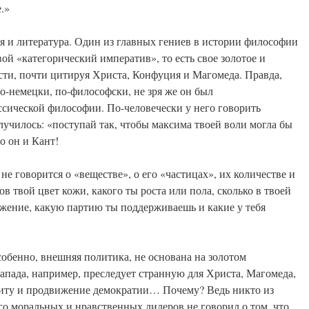
.»
я и литература. Один из главных гениев в истории философии
й «категорический императив», то есть свое золотое и
ти, почти цитируя Христа, Конфуция и Магомеда. Правда,
о-немецки, по-философски, не зря же он был
сической философии. По-человечески у него говорить
олучилось: «поступай так, чтобы максима твоей воли могла бы
о он и Кант!
не говорится о «веществе», о его «частицах», их количестве и
ков твой цвет кожи, какого ты роста или пола, сколько в твоей
ружение, какую партию ты поддерживаешь и какие у тебя
собенно, внешняя политика, не основана на золотом
пада, например, преследует странную для Христа, Магомеда,
щиту и продвижение демократии… Почему? Ведь никто из
го моральных и нравственных лидеров не говорил о том, что