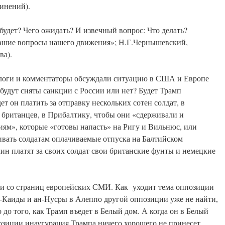
инений).
будет? Чего ожидать? И извечный вопрос: Что делать?
евшие вопросы нашего движения»; Н.Г.Чернышевский,
ва).
ологи и комментаторы обсуждали ситуацию в США и Европе
будут сняты санкции с России или нет? Будет Трамп
 он платить за отправку нескольких сотен солдат, в
 британцев, в Прибалтику, чтобы они «сдерживали и
ям», которые «готовы напасть» на Ригу и Вильнюс, или
ивать солдатам оплачиваемые отпуска на Балтийском
лин платят за своих солдат свои британские фунты и немецкие
ли со страниц европейских СМИ. Как уходит тема оппозиции
ь-Каиды и ан-Нусры в Алеппо другой оппозиции уже не найти,
 до того, как Трамп въедет в Белый дом. А когда он в Белый
позиции инаугурация Трампа ничего хорошего не принесет.