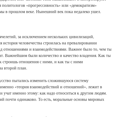
для политологов «прогрессивность» или «демократизм»
мы в прошлом веке. Нынешний век пока недалеко ушел.
ячелетий, за исключением нескольких цивилизаций,
ся история человечества строилась на превалировании
ад отношениями и взаимодействиями. Важнее было то, чем ты
гат. Важнейшим были количество и качество владения. Как ты
ак строишь отношения с ними, и как ты с ними
на второй план.
кусство пытались изменить сложившуюся систему
 именно «теория взаимодействий и отношений», лежит в
и учат именно этому: как надо относиться к другим людям.
ний почти одинаково. То есть, моральные основы мировых