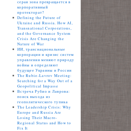
серая зона превращается в
корпоративный
протекторат?
Defining the Future of
Ukraine and Russia. How AI,
Transnational Corporations,
and the Governance System
Crisis Are Changing the
Nature of War
ИИ, транснациональные
корпорации и кризис систем
управления меняют природу
войны и определяют
будущее Украины и России
The Rubio-Lavrov Meeting:
Searching for a Way Out of a
Geopolitical Impasse
Встреча Рубио и Лаврова:
поиск выхода из
геополитического тупика
The Leadership Crisis: Why
Europe and Russia Are
Losing Their Macro-
Regional Status and How to
Fix It