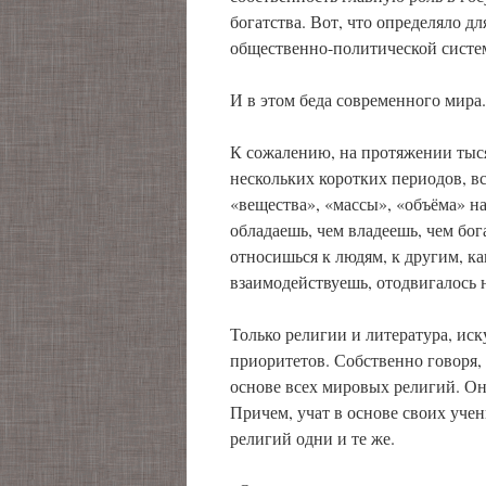
богатства. Вот, что определяло 
общественно-политической систе
И в этом беда современного мира.
К сожалению, на протяжении тыс
нескольких коротких периодов, в
«вещества», «массы», «объёма» н
обладаешь, чем владеешь, чем бо
относишься к людям, к другим, к
взаимодействуешь, отодвигалось 
Только религии и литература, ис
приоритетов. Собственно говоря,
основе всех мировых религий. Он
Причем, учат в основе своих уче
религий одни и те же.