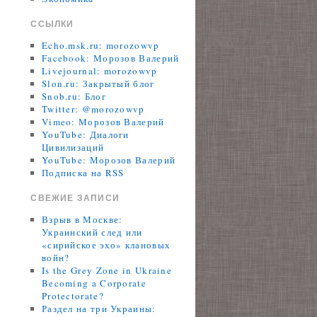
ССЫЛКИ
Echo.msk.ru: morozowvp
Facebook: Морозов Валерий
Livejournal: morozowvp
Slon.ru: Закрытый блог
Snob.ru: Блог
Twitter: @morozowvp
Vimeo: Морозов Валерий
YouTube: Диалоги
Цивилизаций
YouTube: Морозов Валерий
Подписка на RSS
СВЕЖИЕ ЗАПИСИ
Взрыв в Москве:
Украинский след или
«сирийское эхо» клановых
войн?
Is the Grey Zone in Ukraine
Becoming a Corporate
Protectorate?
Раздел на три Украины: