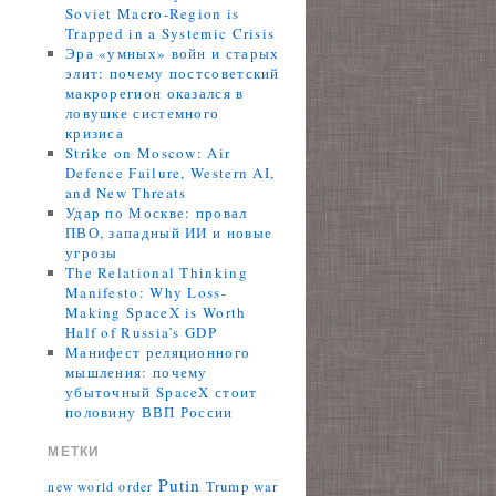
Soviet Macro-Region is
Trapped in a Systemic Crisis
Эра «умных» войн и старых
элит: почему постсоветский
макрорегион оказался в
ловушке системного
кризиса
Strike on Moscow: Air
Defence Failure, Western AI,
and New Threats
Удар по Москве: провал
ПВО, западный ИИ и новые
угрозы
The Relational Thinking
Manifesto: Why Loss-
Making SpaceX is Worth
Half of Russia’s GDP
Манифест реляционного
мышления: почему
убыточный SpaceX стоит
половину ВВП России
МЕТКИ
Putin
Trump
war
new world order