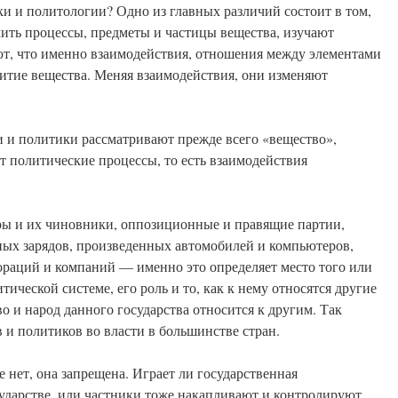
ки и политологии? Одно из главных различий состоит в том,
чить процессы, предметы и частицы вещества, изучают
т, что именно взаимодействия, отношения между элементами
звитие вещества. Меняя взаимодействия, они изменяют
и и политики рассматривают прежде всего «вещество»,
т политические процессы, то есть взаимодействия
ры и их чиновники, оппозиционные и правящие партии,
рных зарядов, произведенных автомобилей и компьютеров,
пораций и компаний — именно это определяет место того или
тической системе, его роль и то, как к нему относятся другие
во и народ данного государства относится к другим. Так
 и политиков во власти в большинстве стран.
е нет, она запрещена. Играет ли государственная
сударстве, или частники тоже накапливают и контролируют