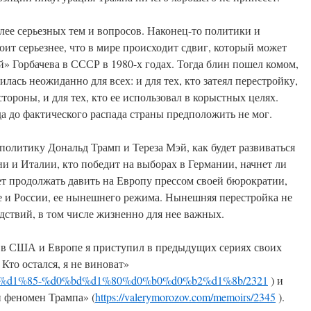
лее серьезных тем и вопросов. Наконец-то политики и
оит серьезнее, что в мире происходит сдвиг, который может
й» Горбачева в СССР в 1980-х годах. Тогда блин пошел комом,
лась неожиданно для всех: и для тех, кто затеял перестройку,
 стороны, и для тех, кто ее использовал в корыстных целях.
да до фактического распада страны предположить не мог.
 политику Дональд Трамп и Тереза Мэй, как будет развиваться
и и Италии, кто победит на выборах в Германии, начнет ли
т продолжать давить на Европу прессом своей бюрократии,
ле и России, ее нынешнего режима. Нынешняя перестройка не
дствий, в том числе жизненно для нее важных.
 в США и Европе я приступил в предыдущих сериях своих
 Кто остался, я не виноват»
d0%b8%d1%85-%d0%bd%d1%80%d0%b0%d0%b2%d1%8b/2321
) и
 феномен Трампа» (
https://valerymorozov.com/memoirs/2345
).