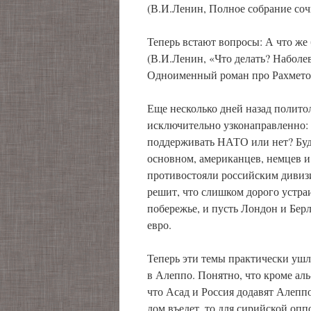
(В.И.Ленин, Полное собрание соч
Теперь встают вопросы: А что же 
(В.И.Ленин, «Что делать? Набол
Одноименный роман про Рахмето
Еще несколько дней назад полит
исключительно узконаправленно: 
поддерживать НАТО или нет? Будет
основном, американцев, немцев и
противостояли российским дивизи
решит, что слишком дорого устра
побережье, и пусть Лондон и Бер
евро.
Теперь эти темы практически уш
в Алеппо. Понятно, что кроме ал
что Асад и Россия додавят Алеппо
дом въедет, то для сирийской оп