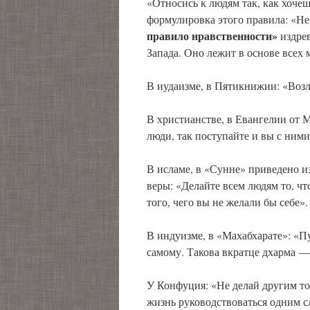
«Относись к людям так, как хочеш
формулировка этого правила: «Не 
правило нравственности»
издрев
Запада. Оно лежит в основе всех
В иудаизме, в Пятикнижии: «Возл
В христианстве, в Евангелии от М
люди, так поступайте и вы с ними
В исламе, в «Сунне» приведено 
веры: «Делайте всем людям то, чт
того, чего вы не желали бы себе».
В индуизме, в «Махабхарате»: «Пу
самому. Такова вкратце дхарма —
У Конфуция: «Не делай другим то
жизнь руководствоваться одним с