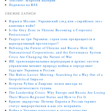
YouTube: Морозов Валерий
Подписка на RSS
СВЕЖИЕ ЗАПИСИ
Взрыв в Москве: Украинский след или «сирийское эхо»
клановых войн?
Is the Grey Zone in Ukraine Becoming a Corporate
Protectorate?
Раздел на три Украины: серая зона превращается в
корпоративный протекторат?
Defining the Future of Ukraine and Russia. How AI,
Transnational Corporations, and the Governance System
Crisis Are Changing the Nature of War
ИИ, транснациональные корпорации и кризис систем
управления меняют природу войны и определяют
будущее Украины и России
The Rubio-Lavrov Meeting: Searching for a Way Out of a
Geopolitical Impasse
Встреча Рубио и Лаврова: поиск выхода из
геополитического тупика
The Leadership Crisis: Why Europe and Russia Are Losing
Their Macro-Regional Status and How to Fix It
Кризис лидерства: Почему Европа и Россия теряют
статус макрорегионов и как это исправить
Война в Украине переходит в другое качество.