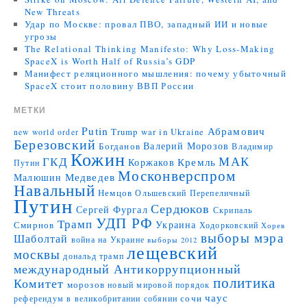
New Threats
Удар по Москве: провал ПВО, западный ИИ и новые
угрозы
The Relational Thinking Manifesto: Why Loss-Making
SpaceX is Worth Half of Russia’s GDP
Манифест реляционного мышления: почему убыточный
SpaceX стоит половину ВВП России
МЕТКИ
Putin
Абрамович
Trump
war in Ukraine
new world order
Березовский
Валерий Морозов
Богданов
Владимир
Кожин
МАК
ГКД
Коржаков
Кремль
Путин
Москонверспром
Медведев
Малюшин
Навальный
Немцов
Ольшевский
Перепеличный
Путин
Сердюков
Сергей Фургал
Скрипаль
УДП РФ
Трамп
Украина
Смирнов
Ходорковский
Хорев
выборы мэра
Шаболтай
война на Украине
выборы 2012
лещевский
москвы
дональд трамп
международный Антикоррупционный
политика
Комитет
морозов
новый мировой порядок
чаус
сочи
референдум в великобритании
собянин