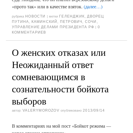
«прото так» или в качестве взяток.
(далее…)
НОВОСТИ
ГЕЛЕНДЖИК
,
ДВОРЕЦ
рубрика
|
метки
ПУТИНА
,
КАМИНСКИЙ
,
ПЕТРОВИЧ
,
СОЧИ
,
УПРАВЛЕНИЕ ДЕЛАМИ ПРЕЗИДЕНТА РФ
0
|
КОММЕНТАРИЕВ
О женских отказах или
Неожиданный ответ
сомневающимся в
сознательности бойкота
выборов
VALERYMOROZOV
2013/09/14
автор:
опубликовано
В комментариях на мой пост «Бойкот режима —
новое оружие оппозиции»