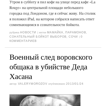
Утром в субботу я пил кофе на улице перед кафе «La
Rouge» на центральной площади небольшого
городка под Лондоном, где я сейчас живу. На столик
я положил iPad, на котором собрался написать ответ
сомневающимся в сознательности бойкота.
НОВОСТИ
МАМАЙКА
,
ПАРАМОНОВ
,
рубрика
|
метки
СОНАТЕЛЬНЫЙ БОЙКОТ ВЫБОРОВ
,
СОЧИ
0
|
КОММЕНТАРИЕВ
Военный след воровского
общака в убийстве Деда
Хасана
VALERYMOROZOV
2013/01/24
автор:
опубликовано