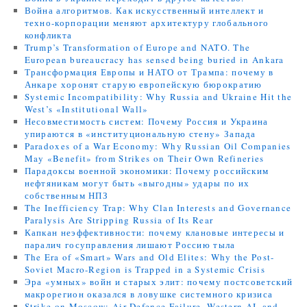
Война алгоритмов. Как искусственный интеллект и
техно-корпорации меняют архитектуру глобального
конфликта
Trump’s Transformation of Europe and NATO. The
European bureaucracy has sensed being buried in Ankara
Трансформация Европы и НАТО от Трампа: почему в
Анкаре хоронят старую европейскую бюрократию
Systemic Incompatibility: Why Russia and Ukraine Hit the
West’s «Institutional Wall»
Несовместимость систем: Почему Россия и Украина
упираются в «институциональную стену» Запада
Paradoxes of a War Economy: Why Russian Oil Companies
May «Benefit» from Strikes on Their Own Refineries
Парадоксы военной экономики: Почему российским
нефтяникам могут быть «выгодны» удары по их
собственным НПЗ
The Inefficiency Trap: Why Clan Interests and Governance
Paralysis Are Stripping Russia of Its Rear
Капкан неэффективности: почему клановые интересы и
паралич госуправления лишают Россию тыла
The Era of «Smart» Wars and Old Elites: Why the Post-
Soviet Macro-Region is Trapped in a Systemic Crisis
Эра «умных» войн и старых элит: почему постсоветский
макрорегион оказался в ловушке системного кризиса
Strike on Moscow: Air Defence Failure, Western AI, and