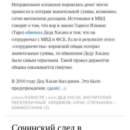
Неправильное вложение воровских денег могло
привести к потерям значительной суммы, возможно,
сотен миллионов долларов. Источники в МВД
говорят о том, что вор в законе Тариэл Илиани
(Таро)
обвинил
Деда Хасана в том, что он
сотрудничал с МВД и ФСБ. Если в результате этого
«сотрудничества» воровской общак потерял
значительные суммы, то обвинение Деду Хасану
было самым серьезным. Такой прокол держателя
общака наказывается смертью.
В 2010 году Дед Хасан был ранен. Это было
предупреждение.
(далее…)
НОВОСТИ
ДЕД ХАСАН
,
МАГНИТСКИЙ
,
рубрика
|
метки
ПЕРЕПЕЛИЧНЫЙ
,
СЕРДЮКОВ
,
СОЧИ
,
СТЕПАНОВА
|
КОММЕНТАРИИ (5)
Сочинский след в