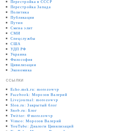
Перестройка в СССР
Перестройка Запада
Политика
Публикации
Путин
Смена элит
СМИ
Спецслужбы
США
УДП РФ
Украина
Философия
Цивилизации
Экономика
ССЫЛКИ
Echo.msk.ru: morozowvp
Facebook: Морозов Валерий
Livejournal: morozowvp
Slon.ru: Закрытый блог
Snob.ru: Блог
Twitter: @morozowvp
Vimeo: Морозов Валерий
YouTube: Диалоги Цивилизаций