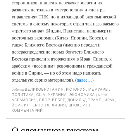
сторонников, привел к перекачке энергии их
развития не только в «метрополии» и «центры
управления» ТНК, но и из западной экономической
системы в систему некоторых стран так называемого
«третьего мира» (Индии, Пакистана, например) и
восточных экономик (Китая, Японии, Кореи), а
также Ближнего Востока (именно передел и
перераспределение новых богатств Ближнего
Востока привели к вторжениям в Ирак, Ливию, к
арабским «весенним» революциям и гражданской
войне в Сирии, — но об этом надо написать
отдельную серию материалов).
(далее…)
ВЕЛИКОБРИТАНИЯ
,
ИСТОРИЯ
,
МЕМУАРЫ
,
рубрика
ПОЛИТИКА
,
США
,
УКРАИНА
,
ЭКОНОМИКА
|
метки
АБРАМОВИЧ
,
БЛЭР
,
ВЕБЕР
,
ДОНАЛЬД ТРАМП
,
ИРАК
,
ЙОРК ИНТЕРНЭНЛ
,
ЛИВИЯ
,
ШТОКЕР
1
|
КОММЕНТАРИЙ
О сломанном русском