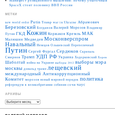
Манифест реляционного мышления: почему убыточный
SpaceX стоит половину ВВП России
МЕТКИ
Putin
Абрамович
Trump
war in Ukraine
new world order
Березовский
Валерий Морозов
Богданов
Владимир
Кожин
МАК
ГКД
Коржаков
Кремль
Путин
Москонверспром
Медведев
Малюшин
Навальный
Немцов
Ольшевский
Перепеличный
Путин
Сердюков
Сергей Фургал
Скрипаль
УДП РФ
Трамп
Украина
Смирнов
Ходорковский
Хорев
выборы мэра
Шаболтай
война на Украине
выборы 2012
лещевский
москвы
дональд трамп
международный Антикоррупционный
политика
Комитет
морозов
новый мировой порядок
чаус
сочи
референдум в великобритании
собянин
АРХИВЫ