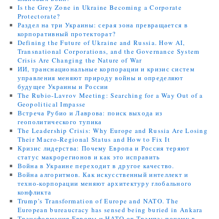
Is the Grey Zone in Ukraine Becoming a Corporate
Protectorate?
Раздел на три Украины: серая зона превращается в
корпоративный протекторат?
Defining the Future of Ukraine and Russia. How AI,
Transnational Corporations, and the Governance System
Crisis Are Changing the Nature of War
ИИ, транснациональные корпорации и кризис систем
управления меняют природу войны и определяют
будущее Украины и России
The Rubio-Lavrov Meeting: Searching for a Way Out of a
Geopolitical Impasse
Встреча Рубио и Лаврова: поиск выхода из
геополитического тупика
The Leadership Crisis: Why Europe and Russia Are Losing
Their Macro-Regional Status and How to Fix It
Кризис лидерства: Почему Европа и Россия теряют
статус макрорегионов и как это исправить
Война в Украине переходит в другое качество.
Война алгоритмов. Как искусственный интеллект и
техно-корпорации меняют архитектуру глобального
конфликта
Trump’s Transformation of Europe and NATO. The
European bureaucracy has sensed being buried in Ankara
Трансформация Европы и НАТО от Трампа: почему в