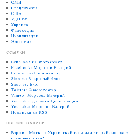
СМИ
Спецслужбы
США
УДП РФ
Украина
Философия
Цивилизации
Экономика
ССЫЛКИ
Echo.msk.ru: morozowvp
Facebook: Морозов Валерий
Livejournal: morozowvp
Slon.ru: Закрытый блог
Snob.ru: Блог
Twitter: @morozowvp
Vimeo: Морозов Валерий
YouTube: Диалоги Цивилизаций
YouTube: Морозов Валерий
Подписка на RSS
СВЕЖИЕ ЗАПИСИ
Взрыв в Москве: Украинский след или «сирийское эхо»
клановых войн?