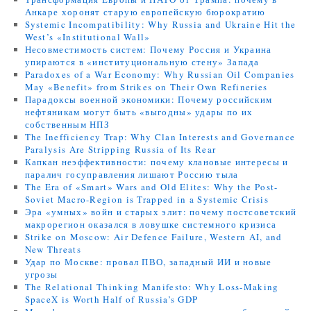
Анкаре хоронят старую европейскую бюрократию
Systemic Incompatibility: Why Russia and Ukraine Hit the
West’s «Institutional Wall»
Несовместимость систем: Почему Россия и Украина
упираются в «институциональную стену» Запада
Paradoxes of a War Economy: Why Russian Oil Companies
May «Benefit» from Strikes on Their Own Refineries
Парадоксы военной экономики: Почему российским
нефтяникам могут быть «выгодны» удары по их
собственным НПЗ
The Inefficiency Trap: Why Clan Interests and Governance
Paralysis Are Stripping Russia of Its Rear
Капкан неэффективности: почему клановые интересы и
паралич госуправления лишают Россию тыла
The Era of «Smart» Wars and Old Elites: Why the Post-
Soviet Macro-Region is Trapped in a Systemic Crisis
Эра «умных» войн и старых элит: почему постсоветский
макрорегион оказался в ловушке системного кризиса
Strike on Moscow: Air Defence Failure, Western AI, and
New Threats
Удар по Москве: провал ПВО, западный ИИ и новые
угрозы
The Relational Thinking Manifesto: Why Loss-Making
SpaceX is Worth Half of Russia’s GDP