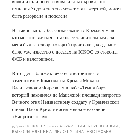
волки и стаи почувствовали запах крови, что
империя Ходорковского может стать жертвой, может
быть разорвана и поделена.
На такие наезды без согласования с Кремлем мало
кто мог отважиться. Тем более удивительным для
меня был разговор, который произошел, когда мне
было уже известно о наездах на ЮКОС со стороны
ФСБ и налоговиков.
В тот день, ближе к вечеру, я встретился с
заместителем Коменданта Кремля Михаил
Васильевичем Фирсовым в пабе «Темпл бар»,
который находился на Манежной площади напротив
Вечного огня Неизвестному солдату у Кремлевской
стены. Паб в Кремле носил кодовое название
«Напротив огня».
НОВОСТИ
АБРАМОВИЧ
,
БЕРЕЗОВСКИЙ
,
рубрика
|
метки
ВЫБОРЫ ЕЛЬЦИНА
,
ДЕЛО ПУТИНА
,
ЕВСТАФЬЕВ
,