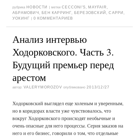
НОВОСТИ
CECCONI'S
,
MAYFAIR
,
рубрика
|
метки
АБРАМОВИЧ
,
БЕН КАРРИНГ
,
БЕРЕЗОВСКИЙ
,
САРРИ
,
УОКИНГ
0 КОММЕНТАРИЕВ
|
Анализ интервью
Ходорковского. Часть 3.
Будущий премьер перед
арестом
VALERYMOROZOV
2013/12/27
автор:
опубликовано
Ходорковский выглядел еще холеным и уверенным,
но в коридорах власти уже чувствовалось, что
вокруг Ходорковского происходят необычные и
очень опасные для него процессы. Серия заказов на
него и его бизнес, говорили о том, что отдельные