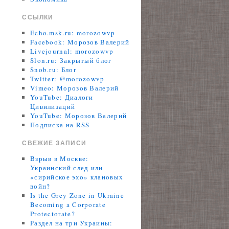
ССЫЛКИ
Echo.msk.ru: morozowvp
Facebook: Морозов Валерий
Livejournal: morozowvp
Slon.ru: Закрытый блог
Snob.ru: Блог
Twitter: @morozowvp
Vimeo: Морозов Валерий
YouTube: Диалоги
Цивилизаций
YouTube: Морозов Валерий
Подписка на RSS
СВЕЖИЕ ЗАПИСИ
Взрыв в Москве:
Украинский след или
«сирийское эхо» клановых
войн?
Is the Grey Zone in Ukraine
Becoming a Corporate
Protectorate?
Раздел на три Украины: