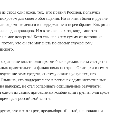
из строя олигархов, тех, кто правил Россией, пользуясь
покровом для своего обогащения. Но за ними были и другие
или огромные деньги в поддержание и переизбрание Ельцина в
лиардов долларов. И я в это верю, хотя, когда мне это
то не мог поверить! Хотя слышал я эту сумму от источника,
 потому что он это мог знать по своему служебному
ийского.
сохранение власти олигархами было сделано не за счет денег
бежных правительств и финансовых центров. Олигархи и семья
деление этих средств, систему оплаты услуг тех, кто
 Ельцина, кто поддержал его в регионах административных
в на выборах, не стал оспаривать официальные результаты.
и одной из самых прибыльных комбинаций группы олигархов
 время для российской элиты.
ругом, что в этот круг, предвыборный штаб, не попали ни