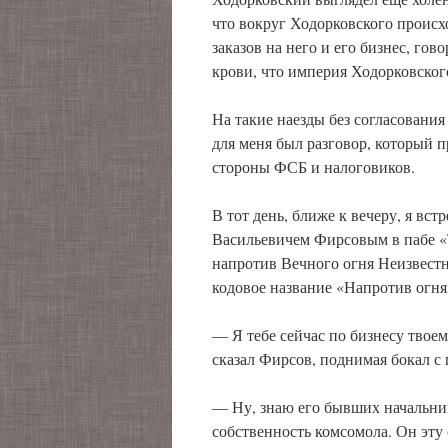
что вокруг Ходорковского происх
заказов на него и его бизнес, гов
крови, что империя Ходорковского
На такие наезды без согласовани
для меня был разговор, который 
стороны ФСБ и налоговиков.
В тот день, ближе к вечеру, я вс
Васильевичем Фирсовым в пабе «
напротив Вечного огня Неизвестн
кодовое название «Напротив огня
— Я тебе сейчас по бизнесу твое
сказал Фирсов, поднимая бокал с
— Ну, знаю его бывших начальник
собственность комсомола. Он эту 