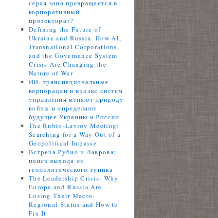
серая зона превращается в
корпоративный
протекторат?
Defining the Future of
Ukraine and Russia. How AI,
Transnational Corporations,
and the Governance System
Crisis Are Changing the
Nature of War
ИИ, транснациональные
корпорации и кризис систем
управления меняют природу
войны и определяют
будущее Украины и России
The Rubio-Lavrov Meeting:
Searching for a Way Out of a
Geopolitical Impasse
Встреча Рубио и Лаврова:
поиск выхода из
геополитического тупика
The Leadership Crisis: Why
Europe and Russia Are
Losing Their Macro-
Regional Status and How to
Fix It