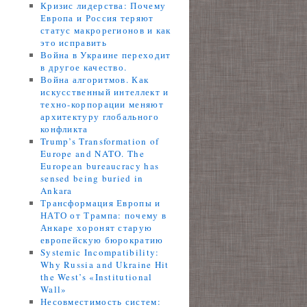
Кризис лидерства: Почему
Европа и Россия теряют
статус макрорегионов и как
это исправить
Война в Украине переходит
в другое качество.
Война алгоритмов. Как
искусственный интеллект и
техно-корпорации меняют
архитектуру глобального
конфликта
Trump’s Transformation of
Europe and NATO. The
European bureaucracy has
sensed being buried in
Ankara
Трансформация Европы и
НАТО от Трампа: почему в
Анкаре хоронят старую
европейскую бюрократию
Systemic Incompatibility:
Why Russia and Ukraine Hit
the West’s «Institutional
Wall»
Несовместимость систем: