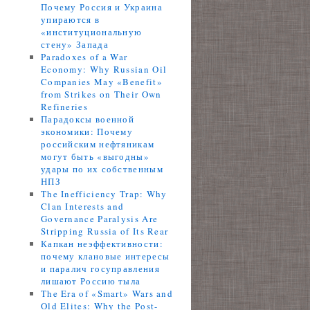
Почему Россия и Украина
упираются в
«институциональную
стену» Запада
Paradoxes of a War
Economy: Why Russian Oil
Companies May «Benefit»
from Strikes on Their Own
Refineries
Парадоксы военной
экономики: Почему
российским нефтяникам
могут быть «выгодны»
удары по их собственным
НПЗ
The Inefficiency Trap: Why
Clan Interests and
Governance Paralysis Are
Stripping Russia of Its Rear
Капкан неэффективности:
почему клановые интересы
и паралич госуправления
лишают Россию тыла
The Era of «Smart» Wars and
Old Elites: Why the Post-