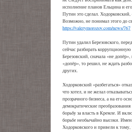
исполнение планов Ельцина и его
Путин это сделал. Ходорковский, 
Возможно, не понимал этого до с
https://valerymorozov.com/news/767
Путин удалил Березовского, перед
сейчас разбирать коррупционную 
Березовский, сначала «не допёр», к
«допёр», то решил, не ждать разб
других.
Ходорковский «разбегаться» отказ
что хотел, и не желал отказыватьс
прозрачного бизнеса, а на его о
демократические преобразования 
борьбу за власть в Кремле. И вклю
борьбе необычайно высоки. Имен
Ходорковского и привели к тому, 