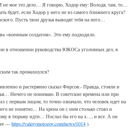
И не мое это дело… Я говорю, Ходор ему: Володя, там, то…
ть будет, если Ходор у него не из самого ближнего круга?
ского. Пусть твои друзья выводят тебя на него…
ва «военным солдатом». Это ему подходило.
нии в отношении руководства ЮКОСа уголовных дел, я
ским так промахнулся?
ивленно и растерянно сказал Фирсов.- Правда, стояли и
зья… Ничего не понимаю. В советские времена или при
ил с первым лицом, то точно означало, что человек идет на
о не понятно… На хрена он с ним столько стоял и
тому в тюрьму идти… Послал бы его на х…, и все. А он
нее —
https://valerymorozov.com/news/1014
).