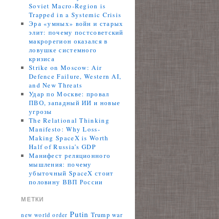
Soviet Macro-Region is
Trapped in a Systemic Crisis
Эра «умных» войн и старых
элит: почему постсоветский
макрорегион оказался в
ловушке системного
кризиса
Strike on Moscow: Air
Defence Failure, Western AI,
and New Threats
Удар по Москве: провал
ПВО, западный ИИ и новые
угрозы
The Relational Thinking
Manifesto: Why Loss-
Making SpaceX is Worth
Half of Russia’s GDP
Манифест реляционного
мышления: почему
убыточный SpaceX стоит
половину ВВП России
МЕТКИ
Putin
Trump
war
new world order