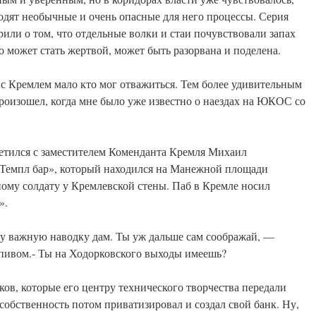
одят необычные и очень опасные для него процессы. Серия
орили о том, что отдельные волки и стаи почувствовали запах
 может стать жертвой, может быть разорвана и поделена.
я с Кремлем мало кто мог отважиться. Тем более удивительным
произошел, когда мне было уже известно о наездах на ЮКОС со
третился с заместителем Коменданта Кремля Михаил
Темпл бар», который находился на Манежной площади
ому солдату у Кремлевской стены. Паб в Кремле носил
».
му важную наводку дам. Ты уж дальше сам соображай, —
 пивом.- Ты на Ходорковского выходы имеешь?
ов, которые его центру технического творчества передали
собственность потом приватизировал и создал свой банк. Ну,