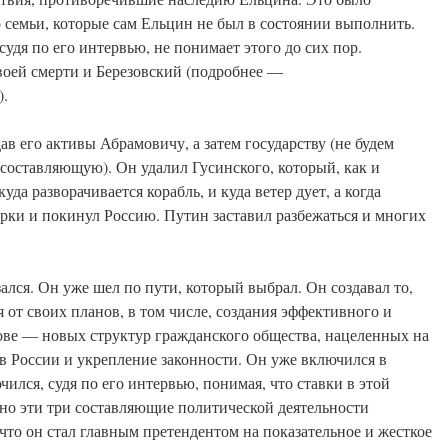
 семьи, которые сам Ельцин не был в состоянии выполнить.
судя по его интервью, не понимает этого до сих пор.
воей смерти и Березовский (подробнее —
).
ав его активы Абрамовичу, а затем государству (не будем
составляющую). Он удалил Гусинского, который, как и
уда разворачивается корабль, и куда ветер дует, а когда
орки и покинул Россию. Путин заставил разбежаться и многих
ался. Он уже шел по пути, который выбрал. Он создавал то,
я от своих планов, в том числе, создания эффективного и
снове — новых структур гражданского общества, нацеленных на
в России и укрепление законности. Он уже включился в
чился, судя по его интервью, понимая, что ставки в этой
но эти три составляющие политической деятельности
что он стал главным претендентом на показательное и жесткое