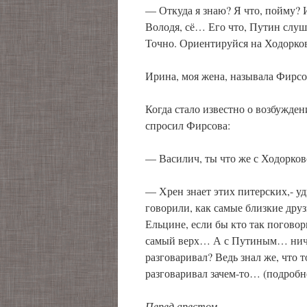
— Откуда я знаю? Я что, пойму? 
Володя, сё… Его что, Путин слуша
Точно. Ориентируйся на Ходорков
Ирина, моя жена, называла Фирсо
Когда стало известно о возбужде
спросил Фирсова:
— Василич, ты что же с Ходорков
— Хрен знает этих питерских,- уд
говорили, как самые близкие дру
Ельцине, если бы кто так поговор
самый верх… А с Путиным… ничег
разговаривал? Ведь знал же, что 
разговаривал зачем-то… (подроб
Перед арестом