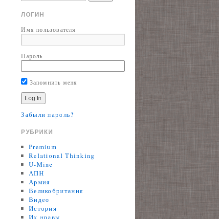
ЛОГИН
Имя пользователя
Пароль
Запомнить меня
Забыли пароль?
РУБРИКИ
Premium
Relational Thinking
U-Mine
АПН
Армия
Великобритания
Видео
История
Их нравы