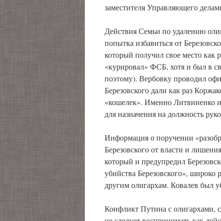
заместителя Управляющего делами
Действия Семьи по удалению олиг
попытка избавиться от Березовск
который получил свое место как р
«курировал» ФСБ, хотя и был в св
поэтому). Вербовку проводил оф
Березовского дали как раз Коржак
«кошелек». Именно Литвиненко и 
для назначения на должность руко
Информация о поручении «разобрат
Березовского от власти и лишени
который и предупредил Березовск
убийства Березовского», широко
другим олигархам. Ковалев был у
Конфликт Путина с олигархами, с
не следует воспринимать как дей