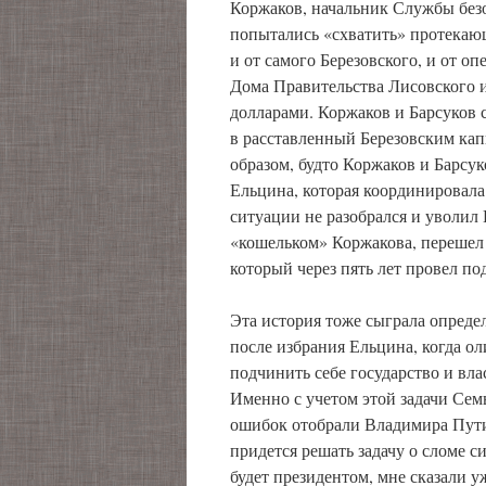
Коржаков, начальник Службы безо
попытались «схватить» протекаю
и от самого Березовского, и от о
Дома Правительства Лисовского 
долларами. Коржаков и Барсуков 
в расставленный Березовским кап
образом, будто Коржаков и Барсук
Ельцина, которая координировала
ситуации не разобрался и уволил 
«кошельком» Коржакова, перешел 
который через пять лет провел п
Эта история тоже сыграла опреде
после избрания Ельцина, когда о
подчинить себе государство и вла
Именно с учетом этой задачи Сем
ошибок отобрали Владимира Путина
придется решать задачу о сломе 
будет президентом, мне сказали уж