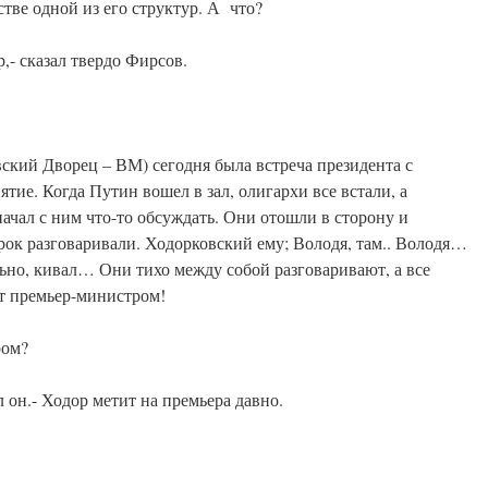
стве одной из его структур. А что?
- сказал твердо Фирсов.
кий Дворец – ВМ) сегодня была встреча президента с
ятие. Когда Путин вошел в зал, олигархи все встали, а
ачал с ним что-то обсуждать. Они отошли в сторону и
ок разговаривали. Ходорковский ему; Володя, там.. Володя…
ьно, кивал… Они тихо между собой разговаривают, а все
т премьер-министром!
ром?
 он.- Ходор метит на премьера давно.