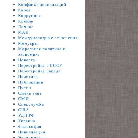
Конфликт цивилизаций
Корея
Коррупция
Кремль
Личное
МАК
Международные отношения
Мемуары
Моральная политика и
экономика
Новости
Перестройка в СССР
Перестройка Запада
Политика
Публикации
Путин
Смена элит
СМИ
Спецслужбы
США
УДП РФ
Украина
Философия
Цивилизации
Экономика