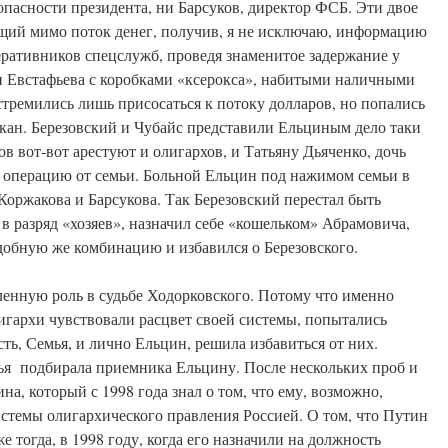
пасности президента, ни Барсуков, директор ФСБ. Эти двое
щий мимо поток денег, получив, я не исключаю, информацию
перативников спецслужб, проведя знаменитое задержание у
и Евстафьева с коробками «ксерокса», набитыми наличными
стремились лишь присосаться к потоку долларов, но попались
кан. Березовский и Чубайс представили Ельциным дело таки
ов вот-вот арестуют и олигархов, и Татьяну Дьяченко, дочь
 операцию от семьи. Больной Ельцин под нажимом семьи в
Коржакова и Барсукова. Так Березовский перестал быть
в разряд «хозяев», назначил себе «кошельком» Абрамовича,
одобную же комбинацию и избавился о Березовского.
ленную роль в судьбе Ходорковского. Потому что именно
лигархи чувствовали расцвет своей системы, попытались
сть, Семья, и лично Ельцин, решила избавиться от них.
ья подбирала приемника Ельцину. После нескольких проб и
, который с 1998 года знал о том, что ему, возможно,
системы олигархического правления Россией. О том, что Путин
е тогда, в 1998 году, когда его назначили на должность