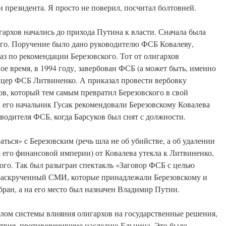
 президента. Я просто не поверил, посчитал болтовней.
архов начались до прихода Путина к власти. Сначала была
ого. Поручение было дано руководителю ФСБ Ковалеву,
аз по рекомендации Березовского. Тот от олигархов
ое время, в 1994 году, завербован ФСБ (а может быть, именно
ицер ФСБ Литвиненко. А приказал провести вербовку
ов, который тем самым превратил Березовского в свой
его начальник Гусак рекомендовали Березовскому Ковалева
водителя ФСБ, когда Барсуков был снят с должности.
ься» с Березовским (речь шла не об убийстве, а об удалении
я его финансовой империи) от Ковалева утекла к Литвиненко,
ого. Так был разыгран спектакль «Заговор ФСБ с целью
 раскрученный СМИ, которые принадлежали Березовскому и
бран, а на его место был назначен Владимир Путин.
лом системы влияния олигархов на государственные решения,
ствия, противоречившие наследию Ельцина. Это было