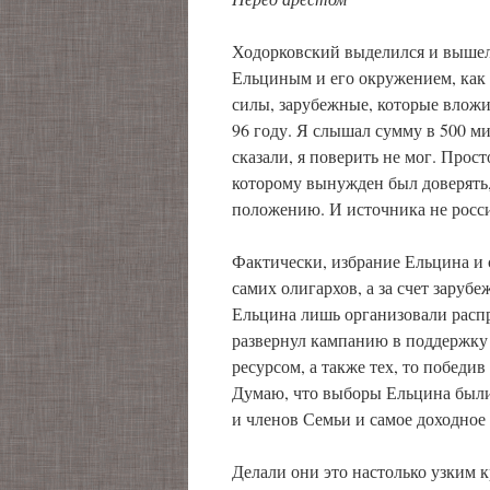
Ходорковский выделился и вышел 
Ельциным и его окружением, как 
силы, зарубежные, которые влож
96 году. Я слышал сумму в 500 мил
сказали, я поверить не мог. Прос
которому вынужден был доверять,
положению. И источника не росс
Фактически, избрание Ельцина и 
самих олигархов, а за счет зару
Ельцина лишь организовали распре
развернул кампанию в поддержку
ресурсом, а также тех, то победи
Думаю, что выборы Ельцина был
и членов Семьи и самое доходное
Делали они это настолько узким к