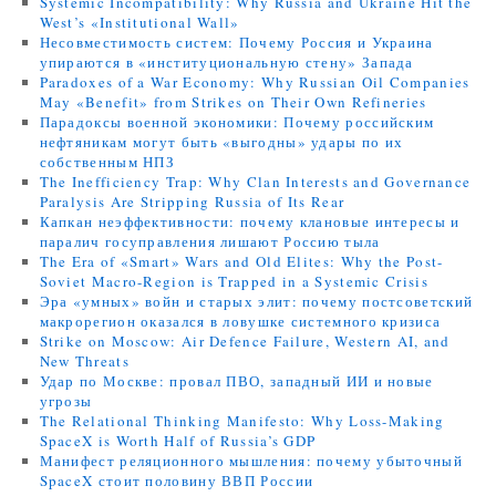
Systemic Incompatibility: Why Russia and Ukraine Hit the
West’s «Institutional Wall»
Несовместимость систем: Почему Россия и Украина
упираются в «институциональную стену» Запада
Paradoxes of a War Economy: Why Russian Oil Companies
May «Benefit» from Strikes on Their Own Refineries
Парадоксы военной экономики: Почему российским
нефтяникам могут быть «выгодны» удары по их
собственным НПЗ
The Inefficiency Trap: Why Clan Interests and Governance
Paralysis Are Stripping Russia of Its Rear
Капкан неэффективности: почему клановые интересы и
паралич госуправления лишают Россию тыла
The Era of «Smart» Wars and Old Elites: Why the Post-
Soviet Macro-Region is Trapped in a Systemic Crisis
Эра «умных» войн и старых элит: почему постсоветский
макрорегион оказался в ловушке системного кризиса
Strike on Moscow: Air Defence Failure, Western AI, and
New Threats
Удар по Москве: провал ПВО, западный ИИ и новые
угрозы
The Relational Thinking Manifesto: Why Loss-Making
SpaceX is Worth Half of Russia’s GDP
Манифест реляционного мышления: почему убыточный
SpaceX стоит половину ВВП России