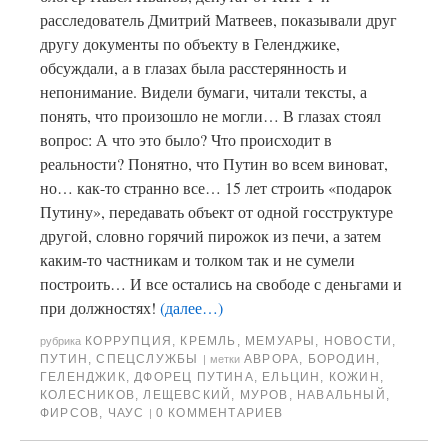
расследователь Дмитрий Матвеев, показывали друг
другу документы по объекту в Геленджике,
обсуждали, а в глазах была расстерянность и
непонимание. Видели бумаги, читали тексты, а
понять, что произошло не могли… В глазах стоял
вопрос: А что это было? Что происходит в
реальности? Понятно, что Путин во всем виноват,
но… как-то странно все… 15 лет строить «подарок
Путину», передавать объект от одной госструктуре
другой, словно горячий пирожок из печи, а затем
каким-то частникам и толком так и не сумели
построить… И все остались на свободе с деньгами и
при должностях!
(далее…)
КОРРУПЦИЯ
,
КРЕМЛЬ
,
МЕМУАРЫ
,
НОВОСТИ
,
рубрика
ПУТИН
,
СПЕЦСЛУЖБЫ
АВРОРА
,
БОРОДИН
,
|
метки
ГЕЛЕНДЖИК
,
ДФОРЕЦ ПУТИНА
,
ЕЛЬЦИН
,
КОЖИН
,
КОЛЕСНИКОВ
,
ЛЕЩЕВСКИЙ
,
МУРОВ
,
НАВАЛЬНЫЙ
,
ФИРСОВ
,
ЧАУС
0 КОММЕНТАРИЕВ
|