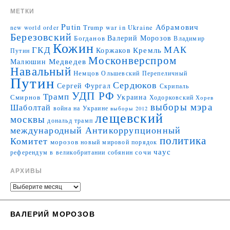
МЕТКИ
Putin
Абрамович
Trump
war in Ukraine
new world order
Березовский
Валерий Морозов
Богданов
Владимир
Кожин
МАК
ГКД
Коржаков
Кремль
Путин
Москонверспром
Медведев
Малюшин
Навальный
Немцов
Ольшевский
Перепеличный
Путин
Сердюков
Сергей Фургал
Скрипаль
УДП РФ
Трамп
Украина
Смирнов
Ходорковский
Хорев
выборы мэра
Шаболтай
война на Украине
выборы 2012
лещевский
москвы
дональд трамп
международный Антикоррупционный
политика
Комитет
морозов
новый мировой порядок
чаус
сочи
референдум в великобритании
собянин
АРХИВЫ
ВАЛЕРИЙ МОРОЗОВ