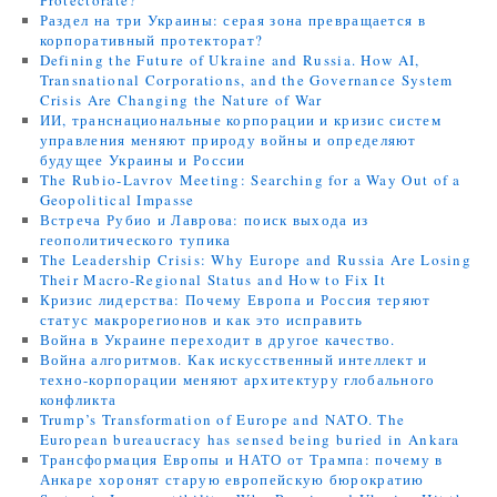
Protectorate?
Раздел на три Украины: серая зона превращается в
корпоративный протекторат?
Defining the Future of Ukraine and Russia. How AI,
Transnational Corporations, and the Governance System
Crisis Are Changing the Nature of War
ИИ, транснациональные корпорации и кризис систем
управления меняют природу войны и определяют
будущее Украины и России
The Rubio-Lavrov Meeting: Searching for a Way Out of a
Geopolitical Impasse
Встреча Рубио и Лаврова: поиск выхода из
геополитического тупика
The Leadership Crisis: Why Europe and Russia Are Losing
Their Macro-Regional Status and How to Fix It
Кризис лидерства: Почему Европа и Россия теряют
статус макрорегионов и как это исправить
Война в Украине переходит в другое качество.
Война алгоритмов. Как искусственный интеллект и
техно-корпорации меняют архитектуру глобального
конфликта
Trump’s Transformation of Europe and NATO. The
European bureaucracy has sensed being buried in Ankara
Трансформация Европы и НАТО от Трампа: почему в
Анкаре хоронят старую европейскую бюрократию