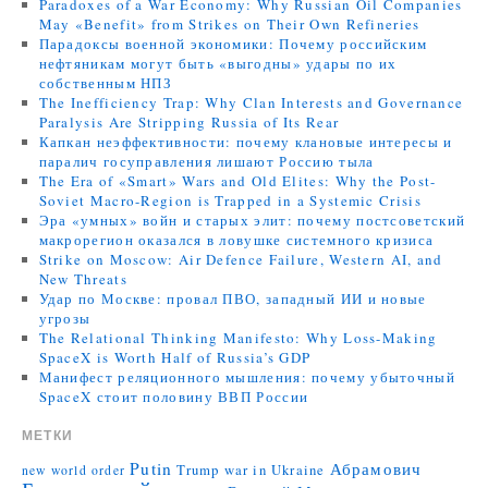
Paradoxes of a War Economy: Why Russian Oil Companies
May «Benefit» from Strikes on Their Own Refineries
Парадоксы военной экономики: Почему российским
нефтяникам могут быть «выгодны» удары по их
собственным НПЗ
The Inefficiency Trap: Why Clan Interests and Governance
Paralysis Are Stripping Russia of Its Rear
Капкан неэффективности: почему клановые интересы и
паралич госуправления лишают Россию тыла
The Era of «Smart» Wars and Old Elites: Why the Post-
Soviet Macro-Region is Trapped in a Systemic Crisis
Эра «умных» войн и старых элит: почему постсоветский
макрорегион оказался в ловушке системного кризиса
Strike on Moscow: Air Defence Failure, Western AI, and
New Threats
Удар по Москве: провал ПВО, западный ИИ и новые
угрозы
The Relational Thinking Manifesto: Why Loss-Making
SpaceX is Worth Half of Russia’s GDP
Манифест реляционного мышления: почему убыточный
SpaceX стоит половину ВВП России
МЕТКИ
Putin
Абрамович
Trump
war in Ukraine
new world order