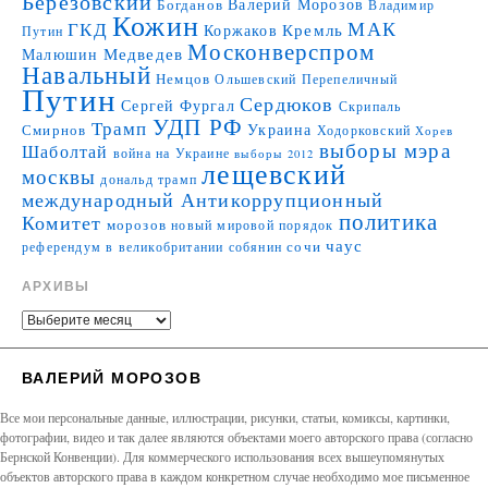
Березовский
Валерий Морозов
Богданов
Владимир
Кожин
МАК
ГКД
Коржаков
Кремль
Путин
Москонверспром
Медведев
Малюшин
Навальный
Немцов
Ольшевский
Перепеличный
Путин
Сердюков
Сергей Фургал
Скрипаль
УДП РФ
Трамп
Украина
Смирнов
Ходорковский
Хорев
выборы мэра
Шаболтай
война на Украине
выборы 2012
лещевский
москвы
дональд трамп
международный Антикоррупционный
политика
Комитет
морозов
новый мировой порядок
чаус
сочи
референдум в великобритании
собянин
АРХИВЫ
ВАЛЕРИЙ МОРОЗОВ
Все мои персональные данные, иллюстрации, рисунки, статьи, комиксы, картинки,
фотографии, видео и так далее являются объектами моего авторского права (согласно
Бернской Конвенции). Для коммерческого использования всех вышеупомянутых
объектов авторского права в каждом конкретном случае необходимо мое письменное