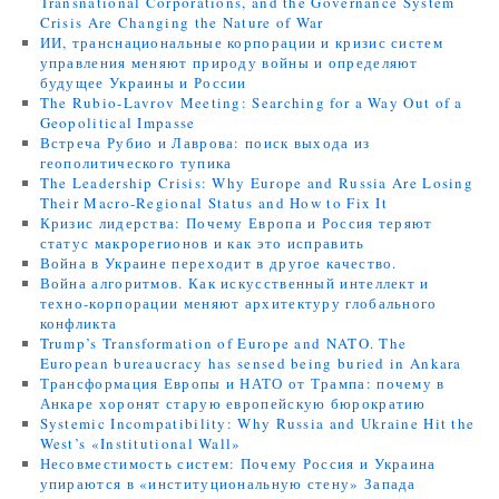
Transnational Corporations, and the Governance System
Crisis Are Changing the Nature of War
ИИ, транснациональные корпорации и кризис систем
управления меняют природу войны и определяют
будущее Украины и России
The Rubio-Lavrov Meeting: Searching for a Way Out of a
Geopolitical Impasse
Встреча Рубио и Лаврова: поиск выхода из
геополитического тупика
The Leadership Crisis: Why Europe and Russia Are Losing
Their Macro-Regional Status and How to Fix It
Кризис лидерства: Почему Европа и Россия теряют
статус макрорегионов и как это исправить
Война в Украине переходит в другое качество.
Война алгоритмов. Как искусственный интеллект и
техно-корпорации меняют архитектуру глобального
конфликта
Trump’s Transformation of Europe and NATO. The
European bureaucracy has sensed being buried in Ankara
Трансформация Европы и НАТО от Трампа: почему в
Анкаре хоронят старую европейскую бюрократию
Systemic Incompatibility: Why Russia and Ukraine Hit the
West’s «Institutional Wall»
Несовместимость систем: Почему Россия и Украина
упираются в «институциональную стену» Запада