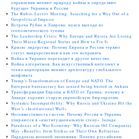
управления меняют природу войны и определяют
будущее Украины и России
The Rubio-Lavrov Meeting: Searching for a Way Out of a
Geopolitical Impasse
Встреча Рубио и Лаврова: поиск выхода из
геополитического тупика
The Leadership Crisis: Why Europe and Russia Are Losing
Their Macro-Regional Status and How to Fix It
Кризис лидерства: Почему Европа и Россия теряют
статус макрорегионов и как это исправить
Война в Украине переходит в другое качество.
Война алгоритмов. Как искусственный интеллект и
техно-корпорации меняют архитектуру глобального
конфликта
Trump’s Transformation of Europe and NATO. The
European bureaucracy has sensed being buried in Ankara
Трансформация Европы и НАТО от Трампа: почему в
Анкаре хоронят старую европейскую бюрократию
Systemic Incompatibility: Why Russia and Ukraine Hit the
West’s «Institutional Wall»
Несовместимость систем: Почему Россия и Украина
упираются в «институциональную стену» Запада
Paradoxes of a War Economy: Why Russian Oil Companies
May «Benefit» from Strikes on Their Own Refineries
Парадоксы военной экономики: Почему российским