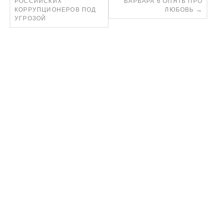
РОССИЙСКИХ
БАРБАРА 6 ОПЯТЬ ПРО
КОРРУПЦИОНЕРОВ ПОД
ЛЮБОВЬ
→
УГРОЗОЙ