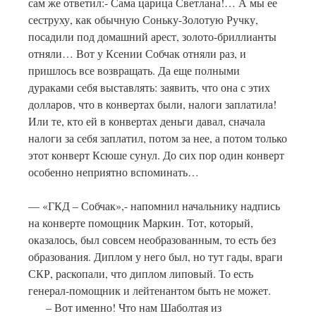
сам же ответил:- Сама царица Светлана!… А мы ее
сеструху, как обычную Соньку-Золотую Ручку,
посадили под домашний арест, золото-бриллианты
отняли… Вот у Ксении Собчак отняли раз, и
пришлось все возвращать. Да еще полными
дураками себя выставлять: заявить, что она с этих
долларов, что в конвертах были, налоги заплатила!
Или те, кто ей в конвертах деньги давал, сначала
налоги за себя заплатил, потом за нее, а потом только
этот конверт Ксюше сунул. До сих пор один конверт
особенно неприятно вспоминать…
— «ГКД – Собчак»,- напомнил начальнику надпись
на конверте помощник Маркин. Тот, который,
оказалось, был совсем необразованным, то есть без
образования. Диплом у него был, но тут гады, враги
СКР, раскопали, что диплом липовый. То есть
генерал-помощник и лейтенантом быть не может.
– Вот именно! Что нам Шаболтая из