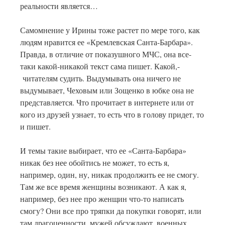
реальности является…
Самомнение у Ирины тоже растет по мере того, как
людям нравится ее «Кремлевская Санта-Барбара».
Правда, в отличие от показушного МЧС, она все-
таки какой-никакой текст сама пишет. Какой,-
читателям судить. Выдумывать она ничего не
выдумывает, Чеховым или Зощенко в юбке она не
представляется. Что прочитает в интернете или от
кого из друзей узнает, то есть что в голову придет, то
и пишет.
И темы такие выбирает, что ее «Санта-Барбара»
никак без нее обойтись не может, то есть я,
например, один, ну, никак продолжить ее не смогу.
Там же все время женщины возникают. А как я,
например, без нее про женщин что-то написать
смогу? Они все про тряпки да покупки говорят, или
там драгоценности, мужей обсуждают, военных