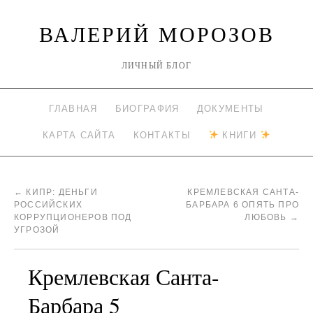
ВАЛЕРИЙ МОРОЗОВ
ЛИЧНЫЙ БЛОГ
ГЛАВНАЯ
БИОГРАФИЯ
ДОКУМЕНТЫ
КАРТА САЙТА
КОНТАКТЫ
КНИГИ
←
КИПР: ДЕНЬГИ
КРЕМЛЕВСКАЯ САНТА-
РОССИЙСКИХ
БАРБАРА 6 ОПЯТЬ ПРО
КОРРУПЦИОНЕРОВ ПОД
ЛЮБОВЬ
→
УГРОЗОЙ
Кремлевская Санта-
Барбара 5