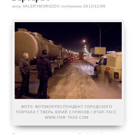
VALERYMOROZOV
2012/12/06
автор:
опубликовано
ФОТО: ФОТОКОРРЕСПОНДЕНТ ГОРОДСКОГО
ПОРТАЛА Г.ТВЕРЬ ЮРИЙ СУРИНОВ / ИТАР-ТАСС
WWW.ITAR-TASS.COM