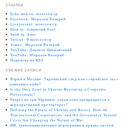
ССЫЛКИ
Echo.msk.ru: morozowvp
Facebook: Морозов Валерий
Livejournal: morozowvp
Slon.ru: Закрытый блог
Snob.ru: Блог
Twitter: @morozowvp
Vimeo: Морозов Валерий
YouTube: Диалоги Цивилизаций
YouTube: Морозов Валерий
Подписка на RSS
СВЕЖИЕ ЗАПИСИ
Взрыв в Москве: Украинский след или «сирийское эхо»
клановых войн?
Is the Grey Zone in Ukraine Becoming a Corporate
Protectorate?
Раздел на три Украины: серая зона превращается в
корпоративный протекторат?
Defining the Future of Ukraine and Russia. How AI,
Transnational Corporations, and the Governance System
Crisis Are Changing the Nature of War
ИИ, транснациональные корпорации и кризис систем