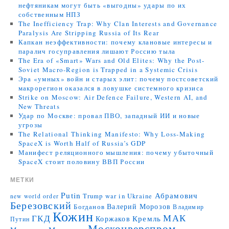
нефтяникам могут быть «выгодны» удары по их
собственным НПЗ
The Inefficiency Trap: Why Clan Interests and Governance
Paralysis Are Stripping Russia of Its Rear
Капкан неэффективности: почему клановые интересы и
паралич госуправления лишают Россию тыла
The Era of «Smart» Wars and Old Elites: Why the Post-
Soviet Macro-Region is Trapped in a Systemic Crisis
Эра «умных» войн и старых элит: почему постсоветский
макрорегион оказался в ловушке системного кризиса
Strike on Moscow: Air Defence Failure, Western AI, and
New Threats
Удар по Москве: провал ПВО, западный ИИ и новые
угрозы
The Relational Thinking Manifesto: Why Loss-Making
SpaceX is Worth Half of Russia’s GDP
Манифест реляционного мышления: почему убыточный
SpaceX стоит половину ВВП России
МЕТКИ
Putin
Абрамович
Trump
war in Ukraine
new world order
Березовский
Валерий Морозов
Богданов
Владимир
Кожин
МАК
ГКД
Коржаков
Кремль
Путин
Москонверспром