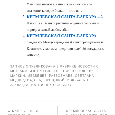
Фамилии имеют в нашей жизни огромное
значение, которое большинство из...
КРЕМЛЕВСКАЯ САНТА-БАРБАРА – 2
Пятница в Великобритании – день страшный и
народом самый любимый....
КРЕМЛЕВСКАЯ САНТА-БАРБАРА
Создавать Международный Антикоррупционный
Комитет с участием представителей 20 государств,
конечно,...
ЗАПИСЬ ОПУБЛИКОВАНА В РУБРИКЕ
НОВОСТИ
С
МЕТКАМИ
БЫСТРЫКИН
,
ЕВГЕНИЯ ВАСИЛЬЕВА
,
МАРКИН
,
МЕДВЕДЕВ
,
РАЗВОЗЖАЕВ
,
СВЕТЛАНА
МЕДВЕДЕВА
,
СЕРДЮКОВ
,
ШОЙГУ
. ДОБАВЬТЕ В
ЗАКЛАДКИ
ПОСТОЯННУЮ ССЫЛКУ
.
←
КИПР: ДЕНЬГИ
КРЕМЛЕВСКАЯ САНТА-