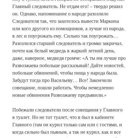
Главный следователь. Не отдам его! – твердо решил
он. Однако, напоминание о народе разозлило
Следователя так, что захотелось вывести Маркина
или кого другого из помощников, а лучше из народа,
в лес и поугрожать ему. Сильно так поугрожать…
Разозлился старший следователь и громко закричал,
почти как белый медведь в жаркий летний день,
даже, наверное, медведя громче: «А ты им лучше про
Развозжаева побольше рассказывай! Дайте новостей,
побольше обвинений, чтобы пища у народа была.
Забудут тогда про Васильеву… Все! Закончили
совещание, пошли работать. Чтобы немедленно
новые обвинения Развозжаеву предъявили.»
Побежали следователи после совещания у Главного
в туалет. Но не тот туалет, что в был в кабинете
Главного (там он курил только сам или с гостями, и
когда сильно был пьяным, а так не курил, как и все