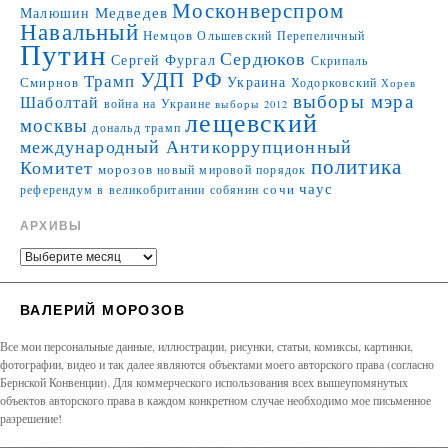
Москонверспром
Медведев
Малюшин
Навальный
Немцов
Ольшевский
Перепеличный
Путин
Сердюков
Сергей Фургал
Скрипаль
УДП РФ
Трамп
Украина
Смирнов
Ходорковский
Хорев
выборы мэра
Шаболтай
война на Украине
выборы 2012
лещевский
москвы
дональд трамп
международный Антикоррупционный
политика
Комитет
морозов
новый мировой порядок
чаус
сочи
референдум в великобритании
собянин
АРХИВЫ
ВАЛЕРИЙ МОРОЗОВ
Все мои персональные данные, иллюстрации, рисунки, статьи, комиксы, картинки,
фотографии, видео и так далее являются объектами моего авторского права (согласно
Бернской Конвенции). Для коммерческого использования всех вышеупомянутых
объектов авторского права в каждом конкретном случае необходимо мое письменное
разрешение!