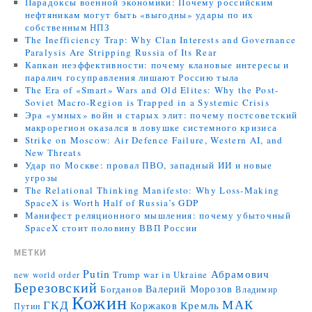
Парадоксы военной экономики: Почему российским
нефтяникам могут быть «выгодны» удары по их
собственным НПЗ
The Inefficiency Trap: Why Clan Interests and Governance
Paralysis Are Stripping Russia of Its Rear
Капкан неэффективности: почему клановые интересы и
паралич госуправления лишают Россию тыла
The Era of «Smart» Wars and Old Elites: Why the Post-
Soviet Macro-Region is Trapped in a Systemic Crisis
Эра «умных» войн и старых элит: почему постсоветский
макрорегион оказался в ловушке системного кризиса
Strike on Moscow: Air Defence Failure, Western AI, and
New Threats
Удар по Москве: провал ПВО, западный ИИ и новые
угрозы
The Relational Thinking Manifesto: Why Loss-Making
SpaceX is Worth Half of Russia’s GDP
Манифест реляционного мышления: почему убыточный
SpaceX стоит половину ВВП России
МЕТКИ
Putin
Абрамович
Trump
war in Ukraine
new world order
Березовский
Валерий Морозов
Богданов
Владимир
Кожин
МАК
ГКД
Коржаков
Кремль
Путин