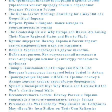
ИИ, транснациональные корпорации и кризис систем
управления меняют природу войны и определяют
будущее Украины и России
The Rubio-Lavrov Meeting: Searching for a Way Out of a
Geopolitical Impasse
Встреча Рубио и Лаврова: поиск выхода из
геополитического тупика
The Leadership Crisis: Why Europe and Russia Are Losing
Their Macro-Regional Status and How to Fix It
Кризис лидерства: Почему Европа и Россия теряют
статус макрорегионов и как это исправить
Война в Украине переходит в другое качество.
Война алгоритмов. Как искусственный интеллект и
техно-корпорации меняют архитектуру глобального
конфликта
Trump’s Transformation of Europe and NATO. The
European bureaucracy has sensed being buried in Ankara
Трансформация Европы и НАТО от Трампа: почему в
Анкаре хоронят старую европейскую бюрократию
Systemic Incompatibility: Why Russia and Ukraine Hit the
West’s «Institutional Wall»
Несовместимость систем: Почему Россия и Украина
упираются в «институциональную стену» Запада
Paradoxes of a War Economy: Why Russian Oil Companies
May «Benefit» from Strikes on Their Own Refineries