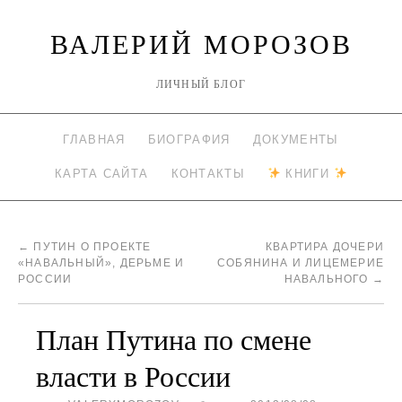
ВАЛЕРИЙ МОРОЗОВ
ЛИЧНЫЙ БЛОГ
ГЛАВНАЯ
БИОГРАФИЯ
ДОКУМЕНТЫ
КАРТА САЙТА
КОНТАКТЫ
КНИГИ
←
ПУТИН О ПРОЕКТЕ
КВАРТИРА ДОЧЕРИ
«НАВАЛЬНЫЙ», ДЕРЬМЕ И
СОБЯНИНА И ЛИЦЕМЕРИЕ
РОССИИ
НАВАЛЬНОГО
→
План Путина по смене
власти в России