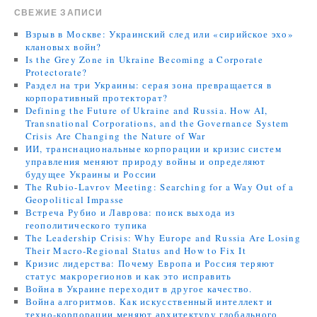
СВЕЖИЕ ЗАПИСИ
Взрыв в Москве: Украинский след или «сирийское эхо»
клановых войн?
Is the Grey Zone in Ukraine Becoming a Corporate
Protectorate?
Раздел на три Украины: серая зона превращается в
корпоративный протекторат?
Defining the Future of Ukraine and Russia. How AI,
Transnational Corporations, and the Governance System
Crisis Are Changing the Nature of War
ИИ, транснациональные корпорации и кризис систем
управления меняют природу войны и определяют
будущее Украины и России
The Rubio-Lavrov Meeting: Searching for a Way Out of a
Geopolitical Impasse
Встреча Рубио и Лаврова: поиск выхода из
геополитического тупика
The Leadership Crisis: Why Europe and Russia Are Losing
Their Macro-Regional Status and How to Fix It
Кризис лидерства: Почему Европа и Россия теряют
статус макрорегионов и как это исправить
Война в Украине переходит в другое качество.
Война алгоритмов. Как искусственный интеллект и
техно-корпорации меняют архитектуру глобального