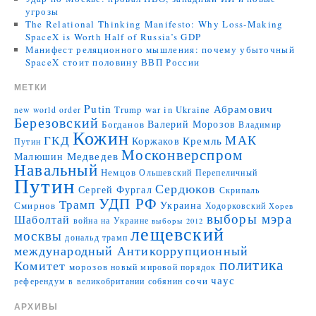
угрозы
The Relational Thinking Manifesto: Why Loss-Making
SpaceX is Worth Half of Russia’s GDP
Манифест реляционного мышления: почему убыточный
SpaceX стоит половину ВВП России
МЕТКИ
Putin
Абрамович
Trump
war in Ukraine
new world order
Березовский
Валерий Морозов
Богданов
Владимир
Кожин
МАК
ГКД
Коржаков
Кремль
Путин
Москонверспром
Медведев
Малюшин
Навальный
Немцов
Ольшевский
Перепеличный
Путин
Сердюков
Сергей Фургал
Скрипаль
УДП РФ
Трамп
Украина
Смирнов
Ходорковский
Хорев
выборы мэра
Шаболтай
война на Украине
выборы 2012
лещевский
москвы
дональд трамп
международный Антикоррупционный
политика
Комитет
морозов
новый мировой порядок
чаус
сочи
референдум в великобритании
собянин
АРХИВЫ