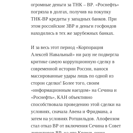
огромные деньги за ТНК – ВР. «Роснефть»
погрязла в долгах, получив на покупку
ТНК-ВР кредиты у западных банков. При
этом российские ЗВР и деньги госфондов
находились в тех же зарубежных банках.
И за весь этот период «Корпорация
Алексей Навальный» ни разу не подвергла
критике самую коррупционную сделку в
современной истории России, нанося
массированные удары лишь по одной из
сторон сделки! Более того, своим
«информационным наездом» на Сечина и
«Роснефть», КАН объективно
способствовала проведению этой сделки на
условиях, сначала Авена и Фридмана, а
затем на условиях Ротшильдов. Апофеозом
стал отказ ВР от включения Сечина в Совет
директоров ВР, на что Кремль очень