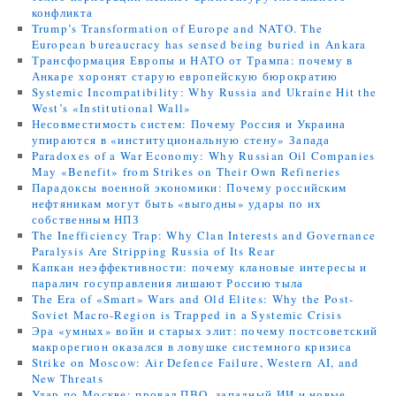
конфликта
Trump’s Transformation of Europe and NATO. The
European bureaucracy has sensed being buried in Ankara
Трансформация Европы и НАТО от Трампа: почему в
Анкаре хоронят старую европейскую бюрократию
Systemic Incompatibility: Why Russia and Ukraine Hit the
West’s «Institutional Wall»
Несовместимость систем: Почему Россия и Украина
упираются в «институциональную стену» Запада
Paradoxes of a War Economy: Why Russian Oil Companies
May «Benefit» from Strikes on Their Own Refineries
Парадоксы военной экономики: Почему российским
нефтяникам могут быть «выгодны» удары по их
собственным НПЗ
The Inefficiency Trap: Why Clan Interests and Governance
Paralysis Are Stripping Russia of Its Rear
Капкан неэффективности: почему клановые интересы и
паралич госуправления лишают Россию тыла
The Era of «Smart» Wars and Old Elites: Why the Post-
Soviet Macro-Region is Trapped in a Systemic Crisis
Эра «умных» войн и старых элит: почему постсоветский
макрорегион оказался в ловушке системного кризиса
Strike on Moscow: Air Defence Failure, Western AI, and
New Threats
Удар по Москве: провал ПВО, западный ИИ и новые