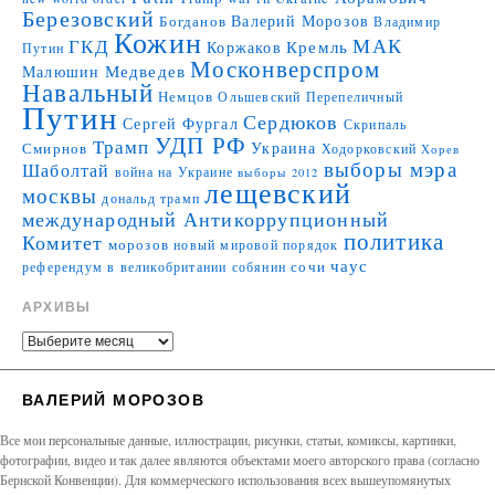
Березовский
Валерий Морозов
Богданов
Владимир
Кожин
МАК
ГКД
Коржаков
Кремль
Путин
Москонверспром
Медведев
Малюшин
Навальный
Немцов
Ольшевский
Перепеличный
Путин
Сердюков
Сергей Фургал
Скрипаль
УДП РФ
Трамп
Украина
Смирнов
Ходорковский
Хорев
выборы мэра
Шаболтай
война на Украине
выборы 2012
лещевский
москвы
дональд трамп
международный Антикоррупционный
политика
Комитет
морозов
новый мировой порядок
чаус
сочи
референдум в великобритании
собянин
АРХИВЫ
ВАЛЕРИЙ МОРОЗОВ
Все мои персональные данные, иллюстрации, рисунки, статьи, комиксы, картинки,
фотографии, видео и так далее являются объектами моего авторского права (согласно
Бернской Конвенции). Для коммерческого использования всех вышеупомянутых