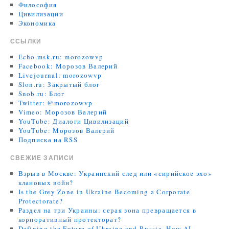
Философия
Цивилизации
Экономика
ССЫЛКИ
Echo.msk.ru: morozowvp
Facebook: Морозов Валерий
Livejournal: morozowvp
Slon.ru: Закрытый блог
Snob.ru: Блог
Twitter: @morozowvp
Vimeo: Морозов Валерий
YouTube: Диалоги Цивилизаций
YouTube: Морозов Валерий
Подписка на RSS
СВЕЖИЕ ЗАПИСИ
Взрыв в Москве: Украинский след или «сирийское эхо»
клановых войн?
Is the Grey Zone in Ukraine Becoming a Corporate
Protectorate?
Раздел на три Украины: серая зона превращается в
корпоративный протекторат?
Defining the Future of Ukraine and Russia. How AI,