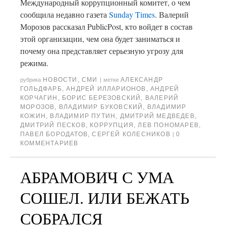
Международный коррупционный комитет, о чем
сообщила недавно газета
Sunday Times
. Валерий
Морозов рассказал PublicPost, кто войдет в состав
этой организации, чем она будет заниматься и
почему она представляет серьезную угрозу для
режима.
НОВОСТИ
,
СМИ
АЛЕКСАНДР
рубрика
|
метки
ГОЛЬДФАРБ
,
АНДРЕЙ ИЛЛАРИОНОВ
,
АНДРЕЙ
КОРЧАГИН
,
БОРИС БЕРЕЗОВСКИЙ
,
ВАЛЕРИЙ
МОРОЗОВ
,
ВЛАДИМИР БУКОВСКИЙ
,
ВЛАДИМИР
КОЖИН
,
ВЛАДИМИР ПУТИН
,
ДМИТРИЙ МЕДВЕДЕВ
,
ДМИТРИЙ ПЕСКОВ
,
КОРРУПЦИЯ
,
ЛЕВ ПОНОМАРЕВ
,
ПАВЕЛ БОРОДАТОВ
,
СЕРГЕЙ КОЛЕСНИКОВ
0
|
КОММЕНТАРИЕВ
АБРАМОВИЧ С УМА
СОШЕЛ. ИЛИ БЕЖАТЬ
СОБРАЛСЯ