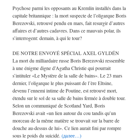
Psychose parmi les opposants au Kremlin installés dans la
capitale britannique : la mort suspecte de l’oligarque Boris
Berezovski, retrouvé pendu en mars, fait resurgir d’autres
affaires et d’autres cadavres. Dans ce mauvais polar, ils
s’interrogent: demain, à qui le tour?
DE NOTRE ENVOYÉ SPÉCIAL AXEL GYLDÉN
La mort du milliardaire russe Boris Berezovski ressemble
à une énigme digne d’Agatha Christie qui pourrait
s’intituler «Le Mystère de la salle de bains». Le 23 mars
dernier, l’oligarque le plus puissant de l’ère Eltsine,
devenu l’ennemi intime de Poutine, est retrouvé mort,
étendu sur le sol de sa salle de bains fermée à double tour.
Selon un communiqué de Scotland Yard, Boris
Berezovski avait «un lien autour du cou tandis qu’un
morceau de la même matière se trouvait sur la barre de
douche au-dessus de lui». Ce lien aurait fini par rompre
sous le poids du suicidé.
(далее…)