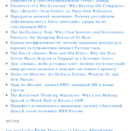
упираются в «институциональную стену» Запада
Paradoxes of a War Economy: Why Russian Oil Companies
May «Benefit» from Strikes on Their Own Refineries
Парадоксы военной экономики: Почему российским
нефтяникам могут быть «выгодны» удары по их
собственным НПЗ
The Inefficiency Trap: Why Clan Interests and Governance
Paralysis Are Stripping Russia of Its Rear
Капкан неэффективности: почему клановые интересы и
паралич госуправления лишают Россию тыла
The Era of «Smart» Wars and Old Elites: Why the Post-
Soviet Macro-Region is Trapped in a Systemic Crisis
Эра «умных» войн и старых элит: почему постсоветский
макрорегион оказался в ловушке системного кризиса
Strike on Moscow: Air Defence Failure, Western AI, and
New Threats
Удар по Москве: провал ПВО, западный ИИ и новые
угрозы
The Relational Thinking Manifesto: Why Loss-Making
SpaceX is Worth Half of Russia’s GDP
Манифест реляционного мышления: почему убыточный
SpaceX стоит половину ВВП России
МЕТКИ
Putin
Абрамович
Trump
war in Ukraine
new world order