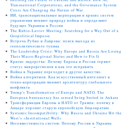
Transnational Corporations, and the Governance System
Crisis Are Changing the Nature of War
ИИ, транснациональные корпорации и кризис систем
управления меняют природу войны и определяют
будущее Украины и России
The Rubio-Lavrov Meeting: Searching for a Way Out of a
Geopolitical Impasse
Встреча Рубио и Лаврова: поиск выхода из
геополитического тупика
The Leadership Crisis: Why Europe and Russia Are Losing
Their Macro-Regional Status and How to Fix It
Кризис лидерства: Почему Европа и Россия теряют
статус макрорегионов и как это исправить
Война в Украине переходит в другое качество.
Война алгоритмов. Как искусственный интеллект и
техно-корпорации меняют архитектуру глобального
конфликта
Trump’s Transformation of Europe and NATO. The
European bureaucracy has sensed being buried in Ankara
Трансформация Европы и НАТО от Трампа: почему в
Анкаре хоронят старую европейскую бюрократию
Systemic Incompatibility: Why Russia and Ukraine Hit the
West’s «Institutional Wall»
Несовместимость систем: Почему Россия и Украина