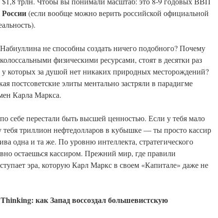
 $1,8 трлн. Чтобы вы понимали масштаб: это 8-9 годовых ВВП
 России
(если вообще можно верить российской официальной
еальность).
Набиуллина не способны создать ничего подобного? Почему
колоссальными физическими ресурсами, стоят в десятки раз
, у которых за душой нет никаких природных месторождений?
кая постсоветские элиты ментально застряли в парадигме
мен Карла Маркса.
по себе перестали быть высшей ценностью. Если у тебя мало
у тебя триллион нефтедолларов в кубышке — ты просто кассир
ва одна и та же. По уровню интеллекта, стратегического
авно остаешься кассиром. Прежний мир, где правили
ступает эра, которую Карл Маркс в своем «Капитале» даже не
Thinking
: как Запад воссоздал большевистскую