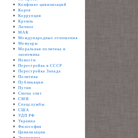
Конфликт цивилизаций
Корея
Коррупция
Кремль
Личное
МАК
Международные отношения
Мемуары
Моральная политика и
экономика
Новости
Перестройка в СССР
Перестройка Запада
Политика
Публикации
Путин
Смена элит
СМИ
Спецслужбы
США
УДП РФ
Украина
Философия
Цивилизации
Экономика