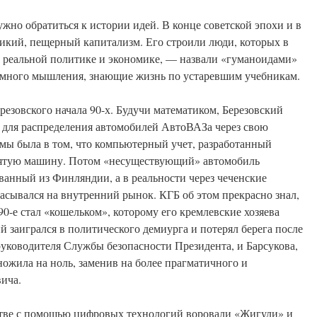
жно обратиться к истории идей. В конце советской эпохи и в
икий, пещерный капитализм. Его строили люди, которых в
— реальной политике и экономике, — назвали «гуманоидами»
много мышления, знающие жизнь по устаревшим учебникам.
резовского начала 90-х. Будучи математиком, Березовский
 для распределения автомобилей АвтоВАЗа через свою
мы была в том, что компьютерный учет, разработанный
сятую машину. Потом «несуществующий» автомобиль
анный из Финляндии, а в реальности через чеченские
сывался на внутренний рынок. КГБ об этом прекрасно знал,
90-е стал «кошельком», которому его кремлевские хозяева
й заигрался в политического демиурга и потерял берега после
 руководителя Службы безопасности Президента, и Барсукова,
ножила на ноль, заменив на более прагматичного и
ича.
стве с помощью цифровых технологий воровали «Жигули» и