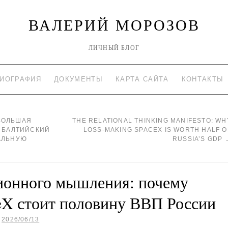
ВАЛЕРИЙ МОРОЗОВ
ЛИЧНЫЙ БЛОГ
ИОГРАФИЯ
ДОКУМЕНТЫ
КАРТА САЙТА
КОНТАКТЫ
БОЛЬШАЯ
THE RELATIONAL THINKING MANIFESTO: WH
Т БАЛТИЙСКИЙ
LOSS-MAKING SPACEX IS WORTH HALF O
ТАЛЬНУЮ
RUSSIA’S GDP
ионного мышления: почему
X стоит половину ВВП России
2026/06/13