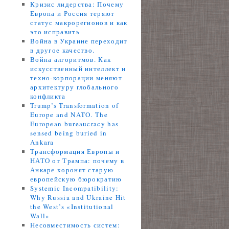
Кризис лидерства: Почему
Европа и Россия теряют
статус макрорегионов и как
это исправить
Война в Украине переходит
в другое качество.
Война алгоритмов. Как
искусственный интеллект и
техно-корпорации меняют
архитектуру глобального
конфликта
Trump’s Transformation of
Europe and NATO. The
European bureaucracy has
sensed being buried in
Ankara
Трансформация Европы и
НАТО от Трампа: почему в
Анкаре хоронят старую
европейскую бюрократию
Systemic Incompatibility:
Why Russia and Ukraine Hit
the West’s «Institutional
Wall»
Несовместимость систем: