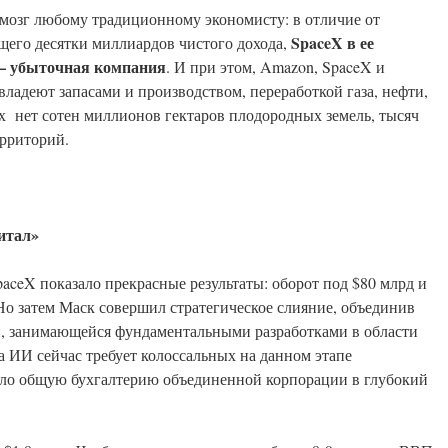
мозг любому традиционному экономисту: в отличие от
SpaceX
в ее
его десятки миллиардов чистого дохода,
— убыточная компания
. И при этом, Amazon, SpaceX и
владеют запасами и производством, переработкой газа, нефти,
их нет сотен миллионов гектаров плодородных земель, тысяч
территорий.
итал»
aceX показало прекрасные результаты: оборот под $80 млрд и
о затем Маск совершил стратегическое слияние, объединив
й, занимающейся фундаментальными разработками в области
а ИИ сейчас требует колоссальных на данном этапе
ело общую бухгалтерию объединенной корпорации в глубокий