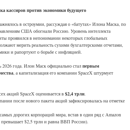
ика кассиров против экономики будущего
ажнялось в остроумии, рассуждая о «батутах» Илона Маска, по
равлениям США обогнали Россию. Уровень интеллекта
литы проявился в непонимании некоторых глобальных
олжают мерить реальность сухими бухгалтерскими отчетами,
мики и рапортуют о борьбе с инфляцией.
первым
ь 2026 года. Илон Маск официально стал
чества
, а капитализация его компании SpaceX штурмует
$2,4 трлн
сех акций SpaceX оценивается в
.
пании после нового пакета акций зафиксировалась на отметке
самых дорогих корпораций мира, встав в один ряд с Amazon
 превышает $2,5 трлн и равна ВВП России).