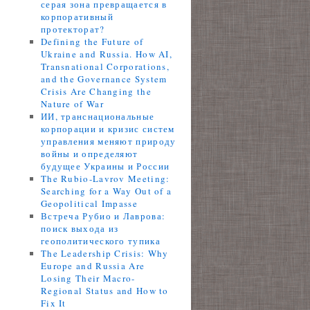
серая зона превращается в
корпоративный
протекторат?
Defining the Future of
Ukraine and Russia. How AI,
Transnational Corporations,
and the Governance System
Crisis Are Changing the
Nature of War
ИИ, транснациональные
корпорации и кризис систем
управления меняют природу
войны и определяют
будущее Украины и России
The Rubio-Lavrov Meeting:
Searching for a Way Out of a
Geopolitical Impasse
Встреча Рубио и Лаврова:
поиск выхода из
геополитического тупика
The Leadership Crisis: Why
Europe and Russia Are
Losing Their Macro-
Regional Status and How to
Fix It