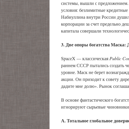
системы, вышли с предложением
условия: безлимитные кредитные
Набиуллина внутри России душил
корпорации за счет предельно д
капитала совершали технологичес
3. Две опоры богатства Маска:
SpaceX — классическая
Public
Co
раннем СССР пытались создать че
уровне. Маск не берет вознаграж
акции. Он приходит к совету дире
дадите мне долю». Рынок соглашае
В основе фантастического богатст
игнорируют сырьевые чиновники 
А. Тотальное глобальное довери