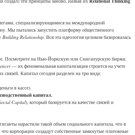
Relational
Thinking
ли создал) эти принципы заново, назвав их
оллегами, специализирующимися на международной
ину. Мы пытались запустить платформу общественного
e
Building
Relationship
. Вся эта идеология целиком базировалась
нее. Посмотрите на Нью-Йоркскую или Сингапурскую биржи,
encer
— их феноменальная капитализация строится на учете
 связей. Капитал сегодня разделен на три вида:
деньги в кассе).
зводственный капитал.
Social
Capital
), который базируется на качестве связей и
гиганты нарастили такой объем социального капитала, что в
, что корпорации создадут собственные замкнутые платежные