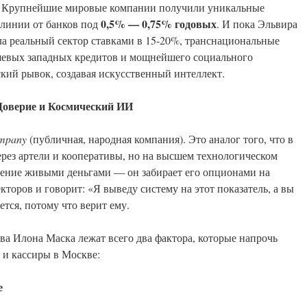
. Крупнейшие мировые компании получили уникальные
0,5% — 0,75% годовых
 линии от банков под
. И пока Эльвира
а реальный сектор ставками в 15-20%, транснациональные
ешевых западных кредитов и мощнейшего социального
кий рывок, создавая искусственный интеллект.
 Доверие и Космический ИИ
mpany
(публичная, народная компания). Это аналог того, что в
рез артели и кооперативы, но на высшем технологическом
дение живыми деньгами — он забирает его опционами на
кторов и говорит: «Я выведу систему на этот показатель, а вы
тся, потому что верит ему.
ва Илона Маска лежат всего два фактора, которые напрочь
и кассиры в Москве:
е