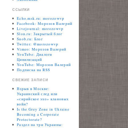
ССЫЛКИ
Echo.msk.ru: morozowvp
Facebook: Морозов Валерий
Livejournal: morozowvp
Slon.ru: Закрытый блог
Snob.ru: Блог
Twitter: @morozowvp
Vimeo: Морозов Валерий
YouTube: Диалоги
Цивилизаций
YouTube: Морозов Валерий
Подписка на RSS
СВЕЖИЕ ЗАПИСИ
Взрыв в Москве:
Украинский след или
«сирийское эхо» клановых
войн?
Is the Grey Zone in Ukraine
Becoming a Corporate
Protectorate?
Раздел на три Украины: