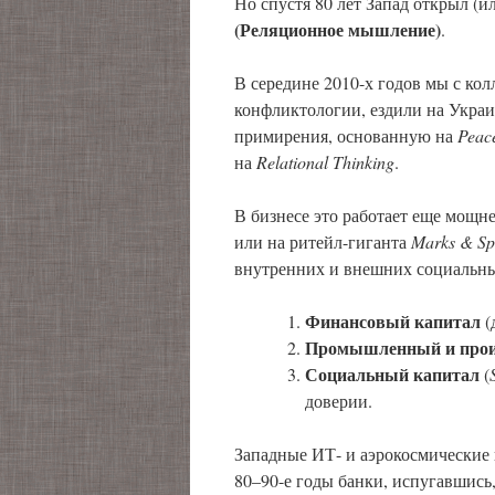
Но спустя 80 лет Запад открыл (и
(Реляционное мышление)
.
В середине 2010-х годов мы с к
конфликтологии, ездили на Укра
примирения, основанную на
Peac
на
Relational
Thinking
.
В бизнесе это работает еще мощ
или на ритейл-гиганта
Marks
& Sp
внутренних и внешних социальных
Финансовый капитал
(
Промышленный и прои
Социальный капитал
(
доверии.
Западные ИТ- и аэрокосмические 
80–90-е годы банки, испугавшись