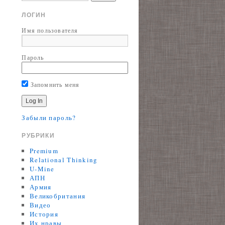
ЛОГИН
Имя пользователя
Пароль
Запомнить меня
Забыли пароль?
РУБРИКИ
Premium
Relational Thinking
U-Mine
АПН
Армия
Великобритания
Видео
История
Их нравы