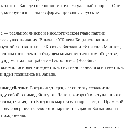
сть элит на Западе совершили интеллектуальный прорыв. Они
ю, которую изначально сформулировали… русские
ве — реальном лидере и идеологическом главе партии
е ее существования. В начале ХХ века Богданов написал
научной фантастики – «Красная Звезда» и «Инженер Мэнни»,
твенном интеллекте и будущем коммунистическом обществе,
 фундаментальной работе «Тектология» (Всеобщая
 заложил основы кибернетики, системного анализа и генетики.
ти идеи появились на Западе.
аимодействие
. Богданов утверждал: систему создают не
между собой взаимодействуют. Ленин, который выступал против
ксизм, считая, что Богданов марксизм подрывает, на Пражской
году совершил переворот в партии и выдавил Богданова из
 похоронены.