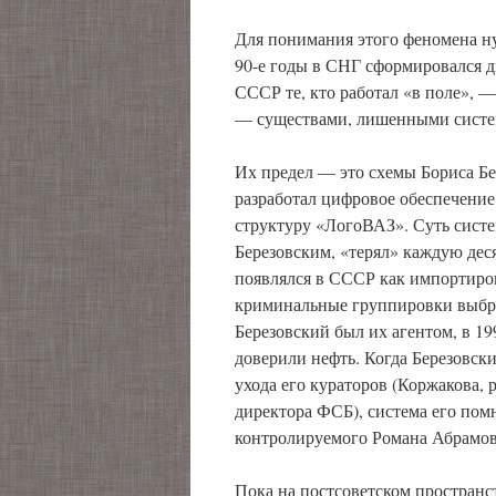
Для понимания этого феномена ну
90-е годы в СНГ сформировался д
СССР те, кто работал «в поле», 
— существами, лишенными систе
Их предел — это схемы Бориса Бе
разработал цифровое обеспечение
структуру «ЛогоВАЗ». Суть систе
Березовским, «терял» каждую де
появлялся в СССР как импортиров
криминальные группировки выбра
Березовский был их агентом, в 19
доверили нефть. Когда Березовски
ухода его кураторов (Коржакова,
директора ФСБ), система его пом
контролируемого Романа Абрамов
Пока на постсоветском простран