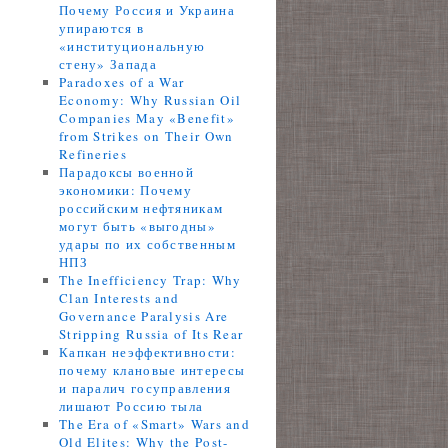
Почему Россия и Украина
упираются в
«институциональную
стену» Запада
Paradoxes of a War
Economy: Why Russian Oil
Companies May «Benefit»
from Strikes on Their Own
Refineries
Парадоксы военной
экономики: Почему
российским нефтяникам
могут быть «выгодны»
удары по их собственным
НПЗ
The Inefficiency Trap: Why
Clan Interests and
Governance Paralysis Are
Stripping Russia of Its Rear
Капкан неэффективности:
почему клановые интересы
и паралич госуправления
лишают Россию тыла
The Era of «Smart» Wars and
Old Elites: Why the Post-