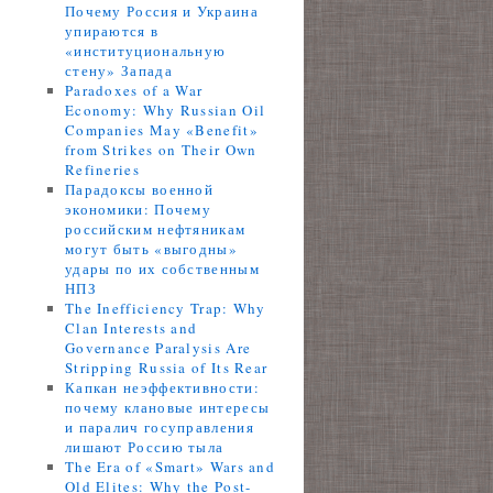
Почему Россия и Украина
упираются в
«институциональную
стену» Запада
Paradoxes of a War
Economy: Why Russian Oil
Companies May «Benefit»
from Strikes on Their Own
Refineries
Парадоксы военной
экономики: Почему
российским нефтяникам
могут быть «выгодны»
удары по их собственным
НПЗ
The Inefficiency Trap: Why
Clan Interests and
Governance Paralysis Are
Stripping Russia of Its Rear
Капкан неэффективности:
почему клановые интересы
и паралич госуправления
лишают Россию тыла
The Era of «Smart» Wars and
Old Elites: Why the Post-