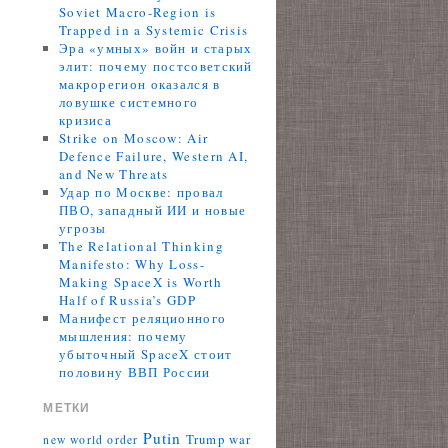
Soviet Macro-Region is
Trapped in a Systemic Crisis
Эра «умных» войн и старых
элит: почему постсоветский
макрорегион оказался в
ловушке системного
кризиса
Strike on Moscow: Air
Defence Failure, Western AI,
and New Threats
Удар по Москве: провал
ПВО, западный ИИ и новые
угрозы
The Relational Thinking
Manifesto: Why Loss-
Making SpaceX is Worth
Half of Russia’s GDP
Манифест реляционного
мышления: почему
убыточный SpaceX стоит
половину ВВП России
МЕТКИ
Putin
Trump
war
new world order