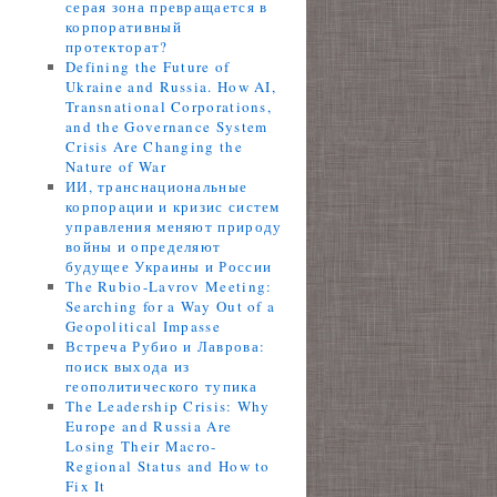
серая зона превращается в
корпоративный
протекторат?
Defining the Future of
Ukraine and Russia. How AI,
Transnational Corporations,
and the Governance System
Crisis Are Changing the
Nature of War
ИИ, транснациональные
корпорации и кризис систем
управления меняют природу
войны и определяют
будущее Украины и России
The Rubio-Lavrov Meeting:
Searching for a Way Out of a
Geopolitical Impasse
Встреча Рубио и Лаврова:
поиск выхода из
геополитического тупика
The Leadership Crisis: Why
Europe and Russia Are
Losing Their Macro-
Regional Status and How to
Fix It