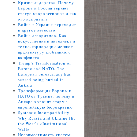
Кризис лидерства: Почему
Европа и Россия теряют
статус макрорегионов и как
это исправить
Война в Украине переходит
в другое качество.
Война алгоритмов. Как
искусственный интеллект и
техно-корпорации меняют
архитектуру глобального
конфликта
Trump’s Transformation of
Europe and NATO. The
European bureaucracy has
sensed being buried in
Ankara
Трансформация Европы и
НАТО от Трампа: почему в
Анкаре хоронят старую
европейскую бюрократию
Systemic Incompatibility:
Why Russia and Ukraine Hit
the West’s «Institutional
Wall»
Несовместимость систем: