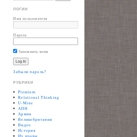
ЛОГИН
Имя пользователя
Пароль
Запомнить меня
Забыли пароль?
РУБРИКИ
Premium
Relational Thinking
U-Mine
АПН
Армия
Великобритания
Видео
История
Их нравы