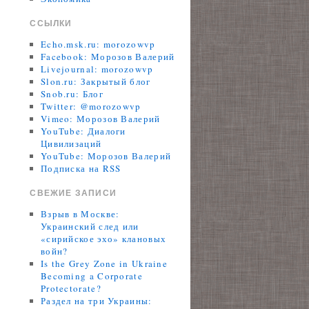
ССЫЛКИ
Echo.msk.ru: morozowvp
Facebook: Морозов Валерий
Livejournal: morozowvp
Slon.ru: Закрытый блог
Snob.ru: Блог
Twitter: @morozowvp
Vimeo: Морозов Валерий
YouTube: Диалоги
Цивилизаций
YouTube: Морозов Валерий
Подписка на RSS
СВЕЖИЕ ЗАПИСИ
Взрыв в Москве:
Украинский след или
«сирийское эхо» клановых
войн?
Is the Grey Zone in Ukraine
Becoming a Corporate
Protectorate?
Раздел на три Украины: