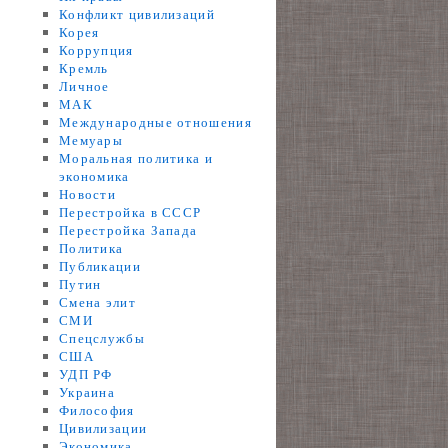
Конфликт цивилизаций
Корея
Коррупция
Кремль
Личное
МАК
Международные отношения
Мемуары
Моральная политика и
экономика
Новости
Перестройка в СССР
Перестройка Запада
Политика
Публикации
Путин
Смена элит
СМИ
Спецслужбы
США
УДП РФ
Украина
Философия
Цивилизации
Экономика