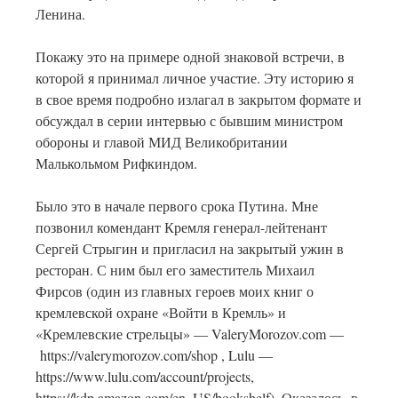
Ленина.
Покажу это на примере одной знаковой встречи, в
которой я принимал личное участие. Эту историю я
в свое время подробно излагал в закрытом формате и
обсуждал в серии интервью с бывшим министром
обороны и главой МИД Великобритании
Малькольмом Рифкиндом.
Было это в начале первого срока Путина. Мне
позвонил комендант Кремля генерал-лейтенант
Сергей Стрыгин и пригласил на закрытый ужин в
ресторан. С ним был его заместитель Михаил
Фирсов (один из главных героев моих книг о
кремлевской охране «Войти в Кремль» и
«Кремлевские стрельцы» — ValeryMorozov.com —
https://valerymorozov.com/shop , Lulu —
https://www.lulu.com/account/projects,
https://kdp.amazon.com/en_US/bookshelf). Оказалось, в