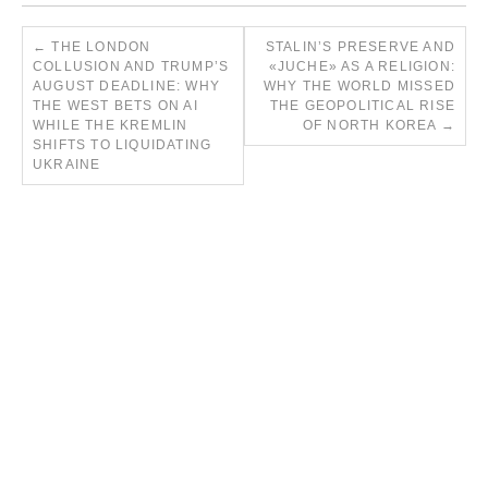
←
THE LONDON
STALIN’S PRESERVE AND
COLLUSION AND TRUMP’S
«JUCHE» AS A RELIGION:
AUGUST DEADLINE: WHY
WHY THE WORLD MISSED
THE WEST BETS ON AI
THE GEOPOLITICAL RISE
WHILE THE KREMLIN
OF NORTH KOREA
→
SHIFTS TO LIQUIDATING
UKRAINE