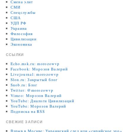
Смена элит
СМИ
Спецслужбы
США
УДП РФ
Украина
Философия
Цивилизации
Экономика
ССЫЛКИ
Echo.msk.ru: morozowvp
Facebook: Морозов Валерий
Livejournal: morozowvp
Slon.ru: Закрытый блог
Snob.ru: Блог
Twitter: @morozowvp
Vimeo: Морозов Валерий
YouTube: Диалоги Цивилизаций
YouTube: Морозов Валерий
Подписка на RSS
СВЕЖИЕ ЗАПИСИ
Взрыв в Москве: Украинский след или «сирийское эхо»