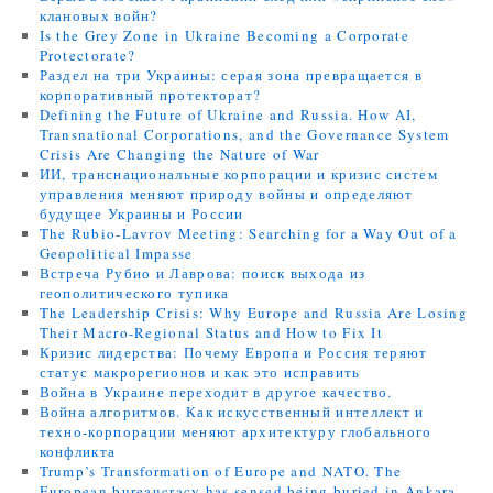
клановых войн?
Is the Grey Zone in Ukraine Becoming a Corporate
Protectorate?
Раздел на три Украины: серая зона превращается в
корпоративный протекторат?
Defining the Future of Ukraine and Russia. How AI,
Transnational Corporations, and the Governance System
Crisis Are Changing the Nature of War
ИИ, транснациональные корпорации и кризис систем
управления меняют природу войны и определяют
будущее Украины и России
The Rubio-Lavrov Meeting: Searching for a Way Out of a
Geopolitical Impasse
Встреча Рубио и Лаврова: поиск выхода из
геополитического тупика
The Leadership Crisis: Why Europe and Russia Are Losing
Their Macro-Regional Status and How to Fix It
Кризис лидерства: Почему Европа и Россия теряют
статус макрорегионов и как это исправить
Война в Украине переходит в другое качество.
Война алгоритмов. Как искусственный интеллект и
техно-корпорации меняют архитектуру глобального
конфликта
Trump’s Transformation of Europe and NATO. The
European bureaucracy has sensed being buried in Ankara