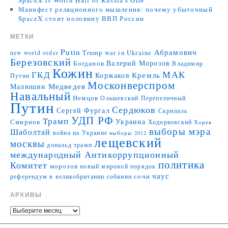
SpaceX is Worth Half of Russia’s GDP
Манифест реляционного мышления: почему убыточный
SpaceX стоит половину ВВП России
МЕТКИ
Putin
Абрамович
Trump
war in Ukraine
new world order
Березовский
Валерий Морозов
Богданов
Владимир
Кожин
МАК
ГКД
Коржаков
Кремль
Путин
Москонверспром
Медведев
Малюшин
Навальный
Немцов
Ольшевский
Перепеличный
Путин
Сердюков
Сергей Фургал
Скрипаль
УДП РФ
Трамп
Украина
Смирнов
Ходорковский
Хорев
выборы мэра
Шаболтай
война на Украине
выборы 2012
лещевский
москвы
дональд трамп
международный Антикоррупционный
политика
Комитет
морозов
новый мировой порядок
чаус
сочи
референдум в великобритании
собянин
АРХИВЫ