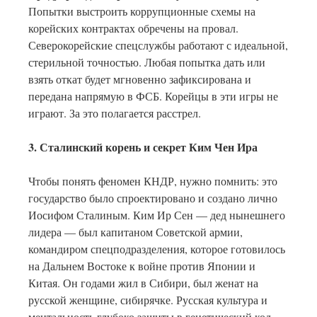
Попытки выстроить коррупционные схемы на
корейских контрактах обречены на провал.
Северокорейские спецслужбы работают с идеальной,
стерильной точностью. Любая попытка дать или
взять откат будет мгновенно зафиксирована и
передана напрямую в ФСБ. Корейцы в эти игры не
играют. За это полагается расстрел.
3. Сталинский корень и секрет Ким Чен Ира
Чтобы понять феномен КНДР, нужно помнить: это
государство было спроектировано и создано лично
Иосифом Сталиным. Ким Ир Сен — дед нынешнего
лидера — был капитаном Советской армии,
командиром спецподразделения, которое готовилось
на Дальнем Востоке к войне против Японии и
Китая. Он годами жил в Сибири, был женат на
русской женщине, сибирячке. Русская культура и
ментальность глубоко зашиты в генетический код