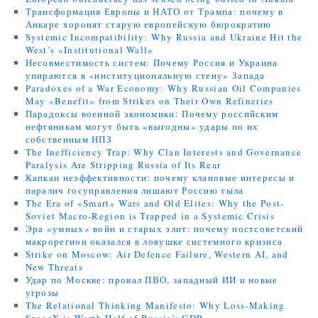
Трансформация Европы и НАТО от Трампа: почему в
Анкаре хоронят старую европейскую бюрократию
Systemic Incompatibility: Why Russia and Ukraine Hit the
West’s «Institutional Wall»
Несовместимость систем: Почему Россия и Украина
упираются в «институциональную стену» Запада
Paradoxes of a War Economy: Why Russian Oil Companies
May «Benefit» from Strikes on Their Own Refineries
Парадоксы военной экономики: Почему российским
нефтяникам могут быть «выгодны» удары по их
собственным НПЗ
The Inefficiency Trap: Why Clan Interests and Governance
Paralysis Are Stripping Russia of Its Rear
Капкан неэффективности: почему клановые интересы и
паралич госуправления лишают Россию тыла
The Era of «Smart» Wars and Old Elites: Why the Post-
Soviet Macro-Region is Trapped in a Systemic Crisis
Эра «умных» войн и старых элит: почему постсоветский
макрорегион оказался в ловушке системного кризиса
Strike on Moscow: Air Defence Failure, Western AI, and
New Threats
Удар по Москве: провал ПВО, западный ИИ и новые
угрозы
The Relational Thinking Manifesto: Why Loss-Making