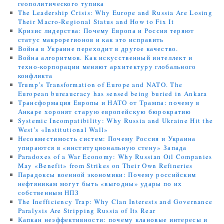
геополитического тупика
The Leadership Crisis: Why Europe and Russia Are Losing
Their Macro-Regional Status and How to Fix It
Кризис лидерства: Почему Европа и Россия теряют
статус макрорегионов и как это исправить
Война в Украине переходит в другое качество.
Война алгоритмов. Как искусственный интеллект и
техно-корпорации меняют архитектуру глобального
конфликта
Trump’s Transformation of Europe and NATO. The
European bureaucracy has sensed being buried in Ankara
Трансформация Европы и НАТО от Трампа: почему в
Анкаре хоронят старую европейскую бюрократию
Systemic Incompatibility: Why Russia and Ukraine Hit the
West’s «Institutional Wall»
Несовместимость систем: Почему Россия и Украина
упираются в «институциональную стену» Запада
Paradoxes of a War Economy: Why Russian Oil Companies
May «Benefit» from Strikes on Their Own Refineries
Парадоксы военной экономики: Почему российским
нефтяникам могут быть «выгодны» удары по их
собственным НПЗ
The Inefficiency Trap: Why Clan Interests and Governance
Paralysis Are Stripping Russia of Its Rear
Капкан неэффективности: почему клановые интересы и