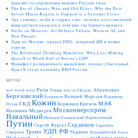
паралич госуправления лишают Россию тыла
The Era of «Smart» Wars and Old Elites: Why the Post-
Soviet Macro-Region is Trapped in a Systemic Crisis
Эра «умных» войн и старых элит: почему постсоветский
макрорегион оказался в ловушке системного кризиса
Strike on Moscow: Air Defence Failure, Western AI, and
New Threats
Удар по Москве: провал ПВО, западный ИИ и новые
угрозы
The Relational Thinking Manifesto: Why Loss-Making
SpaceX is Worth Half of Russia’s GDP
Манифест реляционного мышления: почему убыточный
SpaceX стоит половину ВВП России
МЕТКИ
Putin
Абрамович
Trump
war in Ukraine
new world order
Березовский
Валерий Морозов
Богданов
Владимир
Кожин
МАК
ГКД
Коржаков
Кремль
Путин
Москонверспром
Медведев
Малюшин
Навальный
Немцов
Ольшевский
Перепеличный
Путин
Сердюков
Сергей Фургал
Скрипаль
УДП РФ
Трамп
Украина
Смирнов
Ходорковский
Хорев
выборы мэра