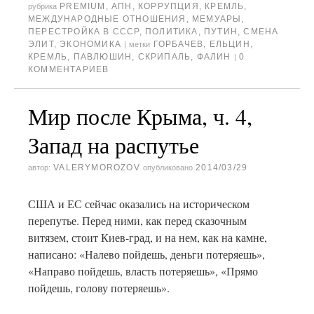
PREMIUM
,
АПН
,
КОРРУПЦИЯ
,
КРЕМЛЬ
,
рубрика
МЕЖДУНАРОДНЫЕ ОТНОШЕНИЯ
,
МЕМУАРЫ
,
ПЕРЕСТРОЙКА В СССР
,
ПОЛИТИКА
,
ПУТИН
,
СМЕНА
ЭЛИТ
,
ЭКОНОМИКА
ГОРБАЧЕВ
,
ЕЛЬЦИН
,
|
метки
КРЕМЛЬ
,
ПАВЛЮШИН
,
СКРИПАЛЬ
,
ФАЛИН
0
|
КОММЕНТАРИЕВ
Мир после Крыма, ч. 4,
Запад на распутье
VALERYMOROZOV
2014/03/29
автор:
опубликовано
США и ЕС сейчас оказались на историческом
перепутье. Перед ними, как перед сказочным
витязем, стоит Киев-град, и на нем, как на камне,
написано: «Налево пойдешь, деньги потеряешь»,
«Направо пойдешь, власть потеряешь», «Прямо
пойдешь, голову потеряешь».