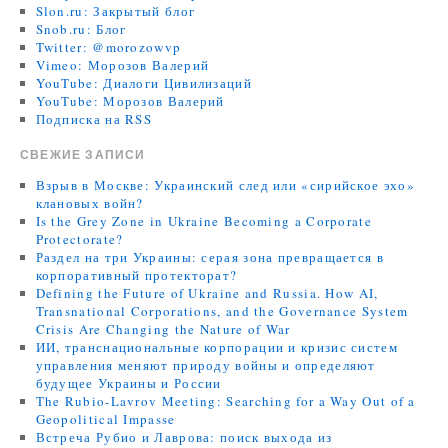
Slon.ru: Закрытый блог
Snob.ru: Блог
Twitter: @morozowvp
Vimeo: Морозов Валерий
YouTube: Диалоги Цивилизаций
YouTube: Морозов Валерий
Подписка на RSS
СВЕЖИЕ ЗАПИСИ
Взрыв в Москве: Украинский след или «сирийское эхо»
клановых войн?
Is the Grey Zone in Ukraine Becoming a Corporate
Protectorate?
Раздел на три Украины: серая зона превращается в
корпоративный протекторат?
Defining the Future of Ukraine and Russia. How AI,
Transnational Corporations, and the Governance System
Crisis Are Changing the Nature of War
ИИ, транснациональные корпорации и кризис систем
управления меняют природу войны и определяют
будущее Украины и России
The Rubio-Lavrov Meeting: Searching for a Way Out of a
Geopolitical Impasse
Встреча Рубио и Лаврова: поиск выхода из