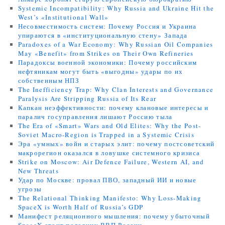
Systemic Incompatibility: Why Russia and Ukraine Hit the
West’s «Institutional Wall»
Несовместимость систем: Почему Россия и Украина
упираются в «институциональную стену» Запада
Paradoxes of a War Economy: Why Russian Oil Companies
May «Benefit» from Strikes on Their Own Refineries
Парадоксы военной экономики: Почему российским
нефтяникам могут быть «выгодны» удары по их
собственным НПЗ
The Inefficiency Trap: Why Clan Interests and Governance
Paralysis Are Stripping Russia of Its Rear
Капкан неэффективности: почему клановые интересы и
паралич госуправления лишают Россию тыла
The Era of «Smart» Wars and Old Elites: Why the Post-
Soviet Macro-Region is Trapped in a Systemic Crisis
Эра «умных» войн и старых элит: почему постсоветский
макрорегион оказался в ловушке системного кризиса
Strike on Moscow: Air Defence Failure, Western AI, and
New Threats
Удар по Москве: провал ПВО, западный ИИ и новые
угрозы
The Relational Thinking Manifesto: Why Loss-Making
SpaceX is Worth Half of Russia’s GDP
Манифест реляционного мышления: почему убыточный
SpaceX стоит половину ВВП России