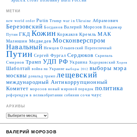
МЕТКИ
Putin
Абрамович
Trump
war in Ukraine
new world order
Березовский
Валерий Морозов
Богданов
Владимир
Кожин
МАК
ГКД
Коржаков
Кремль
Путин
Москонверспром
Медведев
Малюшин
Навальный
Немцов
Ольшевский
Перепеличный
Путин
Сердюков
Сергей Фургал
Скрипаль
УДП РФ
Трамп
Украина
Смирнов
Ходорковский
Хорев
выборы мэра
Шаболтай
война на Украине
выборы 2012
лещевский
москвы
дональд трамп
международный Антикоррупционный
политика
Комитет
морозов
новый мировой порядок
чаус
сочи
референдум в великобритании
собянин
АРХИВЫ
ВАЛЕРИЙ МОРОЗОВ