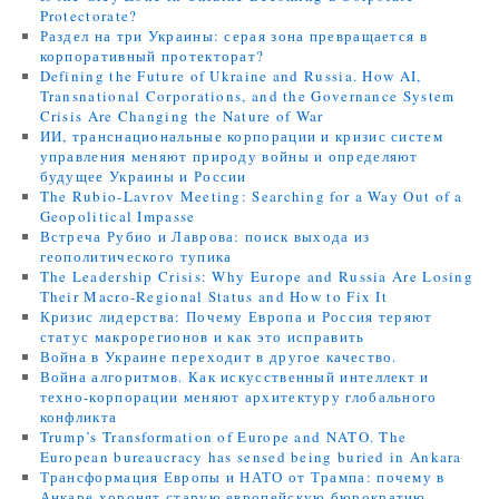
Protectorate?
Раздел на три Украины: серая зона превращается в
корпоративный протекторат?
Defining the Future of Ukraine and Russia. How AI,
Transnational Corporations, and the Governance System
Crisis Are Changing the Nature of War
ИИ, транснациональные корпорации и кризис систем
управления меняют природу войны и определяют
будущее Украины и России
The Rubio-Lavrov Meeting: Searching for a Way Out of a
Geopolitical Impasse
Встреча Рубио и Лаврова: поиск выхода из
геополитического тупика
The Leadership Crisis: Why Europe and Russia Are Losing
Their Macro-Regional Status and How to Fix It
Кризис лидерства: Почему Европа и Россия теряют
статус макрорегионов и как это исправить
Война в Украине переходит в другое качество.
Война алгоритмов. Как искусственный интеллект и
техно-корпорации меняют архитектуру глобального
конфликта
Trump’s Transformation of Europe and NATO. The
European bureaucracy has sensed being buried in Ankara
Трансформация Европы и НАТО от Трампа: почему в
Анкаре хоронят старую европейскую бюрократию