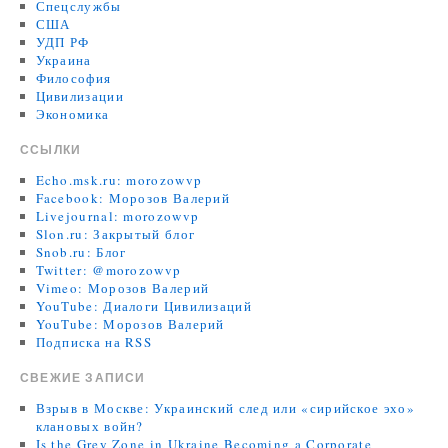
Спецслужбы
США
УДП РФ
Украина
Философия
Цивилизации
Экономика
ССЫЛКИ
Echo.msk.ru: morozowvp
Facebook: Морозов Валерий
Livejournal: morozowvp
Slon.ru: Закрытый блог
Snob.ru: Блог
Twitter: @morozowvp
Vimeo: Морозов Валерий
YouTube: Диалоги Цивилизаций
YouTube: Морозов Валерий
Подписка на RSS
СВЕЖИЕ ЗАПИСИ
Взрыв в Москве: Украинский след или «сирийское эхо»
клановых войн?
Is the Grey Zone in Ukraine Becoming a Corporate