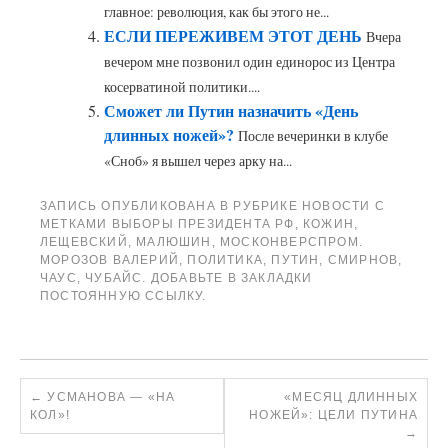
главное: революция, как бы этого не...
ЕСЛИ ПЕРЕЖИВЕМ ЭТОТ ДЕНЬ
Вчера
вечером мне позвонил один единорос из Центра
косерватиной политики....
Сможет ли Путин назначить «День
длинных ножей»?
После вечеринки в клубе
«Сноб» я вышел через арку на...
ЗАПИСЬ ОПУБЛИКОВАНА В РУБРИКЕ
НОВОСТИ
С
МЕТКАМИ
ВЫБОРЫ ПРЕЗИДЕНТА РФ
,
КОЖИН
,
ЛЕЩЕВСКИЙ
,
МАЛЮШИН
,
МОСКОНВЕРСПРОМ.
МОРОЗОВ ВАЛЕРИЙ
,
ПОЛИТИКА
,
ПУТИН
,
СМИРНОВ
,
ЧАУС
,
ЧУБАЙС
. ДОБАВЬТЕ В ЗАКЛАДКИ
ПОСТОЯННУЮ ССЫЛКУ
.
←
УСМАНОВА — «НА
«МЕСЯЦ ДЛИННЫХ
КОЛ»!
НОЖЕЙ»: ЦЕЛИ ПУТИНА
→