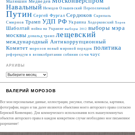
Москонверспром
Медведев
Малюшин
Навальный
Немцов
Ольшевский
Перепеличный
Путин
Сердюков
Сергей Фургал
Скрипаль
УДП РФ
Трамп
Украина
Смирнов
Ходорковский
Хорев
выборы мэра
Шаболтай
война на Украине
выборы 2012
лещевский
москвы
дональд трамп
международный Антикоррупционный
политика
Комитет
морозов
новый мировой порядок
чаус
сочи
референдум в великобритании
собянин
АРХИВЫ
ВАЛЕРИЙ МОРОЗОВ
Все мои персональные данные, иллюстрации, рисунки, статьи, комиксы, картинки,
фотографии, видео и так далее являются объектами моего авторского права (согласно
Бернской Конвенции). Для коммерческого использования всех вышеупомянутых
объектов авторского права в каждом конкретном случае необходимо мое письменное
разрешение!