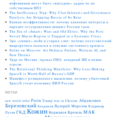
нефтяникам могут быть «выгодны» удары по их
собственным НПЗ
The Inefficiency Trap: Why Clan Interests and Governance
Paralysis Are Stripping Russia of Its Rear
Капкан неэффективности: почему клановые интересы и
паралич госуправления лишают Россию тыла
The Era of «Smart» Wars and Old Elites: Why the Post-
Soviet Macro-Region is Trapped in a Systemic Crisis
Эра «умных» войн и старых элит: почему постсоветский
макрорегион оказался в ловушке системного кризиса
Strike on Moscow: Air Defence Failure, Western AI, and
New Threats
Удар по Москве: провал ПВО, западный ИИ и новые
угрозы
The Relational Thinking Manifesto: Why Loss-Making
SpaceX is Worth Half of Russia’s GDP
Манифест реляционного мышления: почему убыточный
SpaceX стоит половину ВВП России
МЕТКИ
Putin
Абрамович
Trump
war in Ukraine
new world order
Березовский
Валерий Морозов
Богданов
Владимир
Кожин
МАК
ГКД
Коржаков
Кремль
Путин