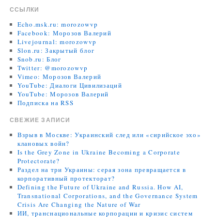
ССЫЛКИ
Echo.msk.ru: morozowvp
Facebook: Морозов Валерий
Livejournal: morozowvp
Slon.ru: Закрытый блог
Snob.ru: Блог
Twitter: @morozowvp
Vimeo: Морозов Валерий
YouTube: Диалоги Цивилизаций
YouTube: Морозов Валерий
Подписка на RSS
СВЕЖИЕ ЗАПИСИ
Взрыв в Москве: Украинский след или «сирийское эхо»
клановых войн?
Is the Grey Zone in Ukraine Becoming a Corporate
Protectorate?
Раздел на три Украины: серая зона превращается в
корпоративный протекторат?
Defining the Future of Ukraine and Russia. How AI,
Transnational Corporations, and the Governance System
Crisis Are Changing the Nature of War
ИИ, транснациональные корпорации и кризис систем