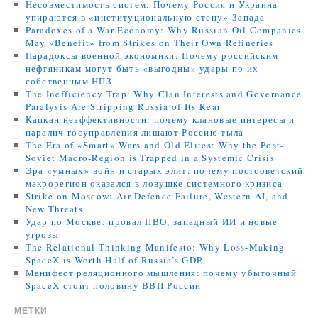
Несовместимость систем: Почему Россия и Украина
упираются в «институциональную стену» Запада
Paradoxes of a War Economy: Why Russian Oil Companies
May «Benefit» from Strikes on Their Own Refineries
Парадоксы военной экономики: Почему российским
нефтяникам могут быть «выгодны» удары по их
собственным НПЗ
The Inefficiency Trap: Why Clan Interests and Governance
Paralysis Are Stripping Russia of Its Rear
Капкан неэффективности: почему клановые интересы и
паралич госуправления лишают Россию тыла
The Era of «Smart» Wars and Old Elites: Why the Post-
Soviet Macro-Region is Trapped in a Systemic Crisis
Эра «умных» войн и старых элит: почему постсоветский
макрорегион оказался в ловушке системного кризиса
Strike on Moscow: Air Defence Failure, Western AI, and
New Threats
Удар по Москве: провал ПВО, западный ИИ и новые
угрозы
The Relational Thinking Manifesto: Why Loss-Making
SpaceX is Worth Half of Russia’s GDP
Манифест реляционного мышления: почему убыточный
SpaceX стоит половину ВВП России
МЕТКИ