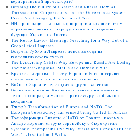
корпоративный протекторат?
Defining the Future of Ukraine and Russia. How AI,
Transnational Corporations, and the Governance System
Crisis Are Changing the Nature of War
ИИ, транснациональные корпорации и кризис систем
управления меняют природу войны и определяют
будущее Украины и России
The Rubio-Lavrov Meeting: Searching for a Way Out of a
Geopolitical Impasse
Встреча Рубио и Лаврова: поиск выхода из
геополитического тупика
The Leadership Crisis: Why Europe and Russia Are Losing
Their Macro-Regional Status and How to Fix It
Кризис лидерства: Почему Европа и Россия теряют
статус макрорегионов и как это исправить
Война в Украине переходит в другое качество.
Война алгоритмов. Как искусственный интеллект и
техно-корпорации меняют архитектуру глобального
конфликта
Trump’s Transformation of Europe and NATO. The
European bureaucracy has sensed being buried in Ankara
Трансформация Европы и НАТО от Трампа: почему в
Анкаре хоронят старую европейскую бюрократию
Systemic Incompatibility: Why Russia and Ukraine Hit the
West’s «Institutional Wall»