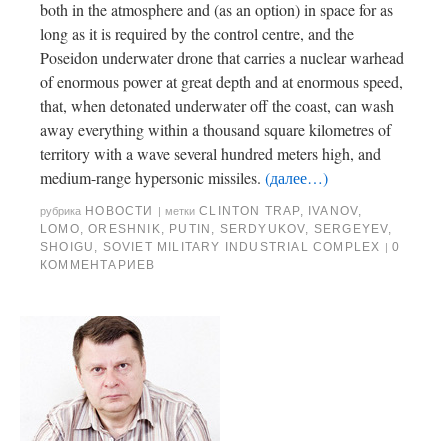
both in the atmosphere and (as an option) in space for as
long as it is required by the control centre, and the
Poseidon underwater drone that carries a nuclear warhead
of enormous power at great depth and at enormous speed,
that, when detonated underwater off the coast, can wash
away everything within a thousand square kilometres of
territory with a wave several hundred meters high, and
medium-range hypersonic missiles.
(далее…)
НОВОСТИ
CLINTON TRAP
,
IVANOV
,
рубрика
|
метки
LOMO
,
ORESHNIK
,
PUTIN
,
SERDYUKOV
,
SERGEYEV
,
SHOIGU
,
SOVIET MILITARY INDUSTRIAL COMPLEX
0
|
КОММЕНТАРИЕВ