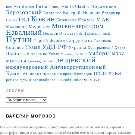
Putin
Абрамович
Trump
war in Ukraine
new world order
Березовский
Валерий Морозов
Богданов
Владимир
Кожин
МАК
ГКД
Коржаков
Кремль
Путин
Москонверспром
Медведев
Малюшин
Навальный
Немцов
Ольшевский
Перепеличный
Путин
Сердюков
Сергей Фургал
Скрипаль
УДП РФ
Трамп
Украина
Смирнов
Ходорковский
Хорев
выборы мэра
Шаболтай
война на Украине
выборы 2012
лещевский
москвы
дональд трамп
международный Антикоррупционный
политика
Комитет
морозов
новый мировой порядок
чаус
сочи
референдум в великобритании
собянин
АРХИВЫ
ВАЛЕРИЙ МОРОЗОВ
Все мои персональные данные, иллюстрации, рисунки, статьи, комиксы, картинки,
фотографии, видео и так далее являются объектами моего авторского права (согласно