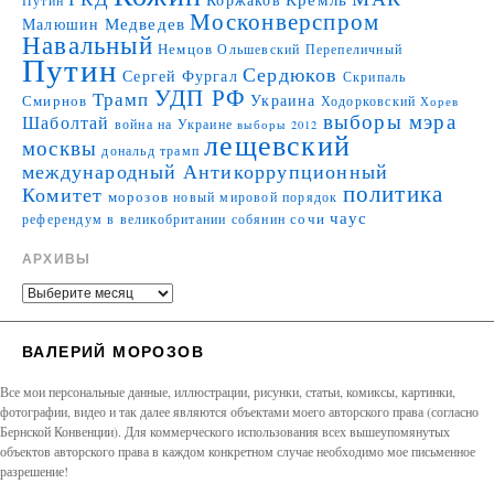
Путин
Москонверспром
Медведев
Малюшин
Навальный
Немцов
Ольшевский
Перепеличный
Путин
Сердюков
Сергей Фургал
Скрипаль
УДП РФ
Трамп
Украина
Смирнов
Ходорковский
Хорев
выборы мэра
Шаболтай
война на Украине
выборы 2012
лещевский
москвы
дональд трамп
международный Антикоррупционный
политика
Комитет
морозов
новый мировой порядок
чаус
сочи
референдум в великобритании
собянин
АРХИВЫ
ВАЛЕРИЙ МОРОЗОВ
Все мои персональные данные, иллюстрации, рисунки, статьи, комиксы, картинки,
фотографии, видео и так далее являются объектами моего авторского права (согласно
Бернской Конвенции). Для коммерческого использования всех вышеупомянутых
объектов авторского права в каждом конкретном случае необходимо мое письменное
разрешение!