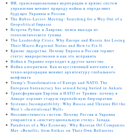
ИИ, транснациональные корпорации и кризис систем
управления меняют природу войны и определяют
будущее Украины и России
The Rubio-Lavrov Meeting: Searching for a Way Out of a
Geopolitical Impasse
Встреча Рубио и Лаврова: поиск выхода из
геополитического тупика
The Leadership Crisis: Why Europe and Russia Are Losing
Their Macro-Regional Status and How to Fix It
Кризис лидерства: Почему Европа и Россия теряют
статус макрорегионов и как это исправить
Война в Украине переходит в другое качество.
Война алгоритмов. Как искусственный интеллект и
техно-корпорации меняют архитектуру глобального
конфликта
Trump’s Transformation of Europe and NATO. The
European bureaucracy has sensed being buried in Ankara
Трансформация Европы и НАТО от Трампа: почему в
Анкаре хоронят старую европейскую бюрократию
Systemic Incompatibility: Why Russia and Ukraine Hit the
West’s «Institutional Wall»
Несовместимость систем: Почему Россия и Украина
упираются в «институциональную стену» Запада
Paradoxes of a War Economy: Why Russian Oil Companies
May «Benefit» from Strikes on Their Own Refineries