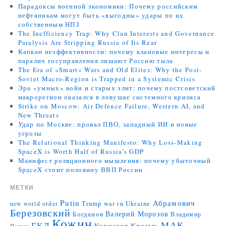
Парадоксы военной экономики: Почему российским
нефтяникам могут быть «выгодны» удары по их
собственным НПЗ
The Inefficiency Trap: Why Clan Interests and Governance
Paralysis Are Stripping Russia of Its Rear
Капкан неэффективности: почему клановые интересы и
паралич госуправления лишают Россию тыла
The Era of «Smart» Wars and Old Elites: Why the Post-
Soviet Macro-Region is Trapped in a Systemic Crisis
Эра «умных» войн и старых элит: почему постсоветский
макрорегион оказался в ловушке системного кризиса
Strike on Moscow: Air Defence Failure, Western AI, and
New Threats
Удар по Москве: провал ПВО, западный ИИ и новые
угрозы
The Relational Thinking Manifesto: Why Loss-Making
SpaceX is Worth Half of Russia’s GDP
Манифест реляционного мышления: почему убыточный
SpaceX стоит половину ВВП России
МЕТКИ
Putin
Абрамович
Trump
war in Ukraine
new world order
Березовский
Валерий Морозов
Богданов
Владимир
Кожин
МАК
ГКД
Коржаков
Кремль