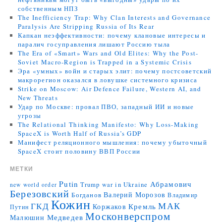
собственным НПЗ
The Inefficiency Trap: Why Clan Interests and Governance
Paralysis Are Stripping Russia of Its Rear
Капкан неэффективности: почему клановые интересы и
паралич госуправления лишают Россию тыла
The Era of «Smart» Wars and Old Elites: Why the Post-
Soviet Macro-Region is Trapped in a Systemic Crisis
Эра «умных» войн и старых элит: почему постсоветский
макрорегион оказался в ловушке системного кризиса
Strike on Moscow: Air Defence Failure, Western AI, and
New Threats
Удар по Москве: провал ПВО, западный ИИ и новые
угрозы
The Relational Thinking Manifesto: Why Loss-Making
SpaceX is Worth Half of Russia’s GDP
Манифест реляционного мышления: почему убыточный
SpaceX стоит половину ВВП России
МЕТКИ
Putin
Абрамович
Trump
war in Ukraine
new world order
Березовский
Валерий Морозов
Богданов
Владимир
Кожин
МАК
ГКД
Коржаков
Кремль
Путин
Москонверспром
Медведев
Малюшин