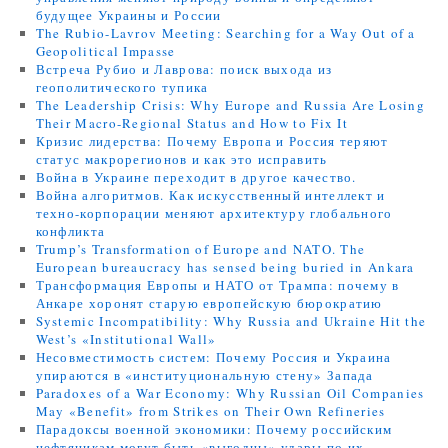
будущее Украины и России
The Rubio-Lavrov Meeting: Searching for a Way Out of a
Geopolitical Impasse
Встреча Рубио и Лаврова: поиск выхода из
геополитического тупика
The Leadership Crisis: Why Europe and Russia Are Losing
Their Macro-Regional Status and How to Fix It
Кризис лидерства: Почему Европа и Россия теряют
статус макрорегионов и как это исправить
Война в Украине переходит в другое качество.
Война алгоритмов. Как искусственный интеллект и
техно-корпорации меняют архитектуру глобального
конфликта
Trump’s Transformation of Europe and NATO. The
European bureaucracy has sensed being buried in Ankara
Трансформация Европы и НАТО от Трампа: почему в
Анкаре хоронят старую европейскую бюрократию
Systemic Incompatibility: Why Russia and Ukraine Hit the
West’s «Institutional Wall»
Несовместимость систем: Почему Россия и Украина
упираются в «институциональную стену» Запада
Paradoxes of a War Economy: Why Russian Oil Companies
May «Benefit» from Strikes on Their Own Refineries
Парадоксы военной экономики: Почему российским
нефтяникам могут быть «выгодны» удары по их