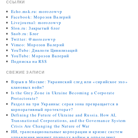
ССЫЛКИ
Echo.msk.ru: morozowvp
Facebook: Морозов Валерий
Livejournal: morozowvp
Slon.ru: Закрытый блог
Snob.ru: Блог
Twitter: @morozowvp
Vimeo: Морозов Валерий
YouTube: Диалоги Цивилизаций
YouTube: Морозов Валерий
Подписка на RSS
СВЕЖИЕ ЗАПИСИ
Взрыв в Москве: Украинский след или «сирийское эхо»
клановых войн?
Is the Grey Zone in Ukraine Becoming a Corporate
Protectorate?
Раздел на три Украины: серая зона превращается в
корпоративный протекторат?
Defining the Future of Ukraine and Russia. How AI,
Transnational Corporations, and the Governance System
Crisis Are Changing the Nature of War
ИИ, транснациональные корпорации и кризис систем
управления меняют природу войны и определяют