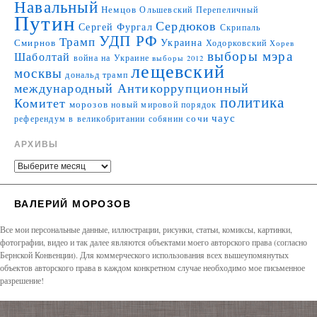
Навальный
Немцов
Ольшевский
Перепеличный
Путин
Сердюков
Сергей Фургал
Скрипаль
УДП РФ
Трамп
Украина
Смирнов
Ходорковский
Хорев
выборы мэра
Шаболтай
война на Украине
выборы 2012
лещевский
москвы
дональд трамп
международный Антикоррупционный
политика
Комитет
морозов
новый мировой порядок
чаус
сочи
референдум в великобритании
собянин
АРХИВЫ
ВАЛЕРИЙ МОРОЗОВ
Все мои персональные данные, иллюстрации, рисунки, статьи, комиксы, картинки,
фотографии, видео и так далее являются объектами моего авторского права (согласно
Бернской Конвенции). Для коммерческого использования всех вышеупомянутых
объектов авторского права в каждом конкретном случае необходимо мое письменное
разрешение!