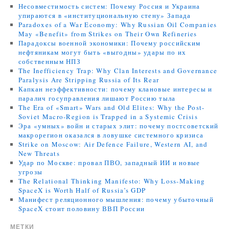
Несовместимость систем: Почему Россия и Украина
упираются в «институциональную стену» Запада
Paradoxes of a War Economy: Why Russian Oil Companies
May «Benefit» from Strikes on Their Own Refineries
Парадоксы военной экономики: Почему российским
нефтяникам могут быть «выгодны» удары по их
собственным НПЗ
The Inefficiency Trap: Why Clan Interests and Governance
Paralysis Are Stripping Russia of Its Rear
Капкан неэффективности: почему клановые интересы и
паралич госуправления лишают Россию тыла
The Era of «Smart» Wars and Old Elites: Why the Post-
Soviet Macro-Region is Trapped in a Systemic Crisis
Эра «умных» войн и старых элит: почему постсоветский
макрорегион оказался в ловушке системного кризиса
Strike on Moscow: Air Defence Failure, Western AI, and
New Threats
Удар по Москве: провал ПВО, западный ИИ и новые
угрозы
The Relational Thinking Manifesto: Why Loss-Making
SpaceX is Worth Half of Russia’s GDP
Манифест реляционного мышления: почему убыточный
SpaceX стоит половину ВВП России
МЕТКИ