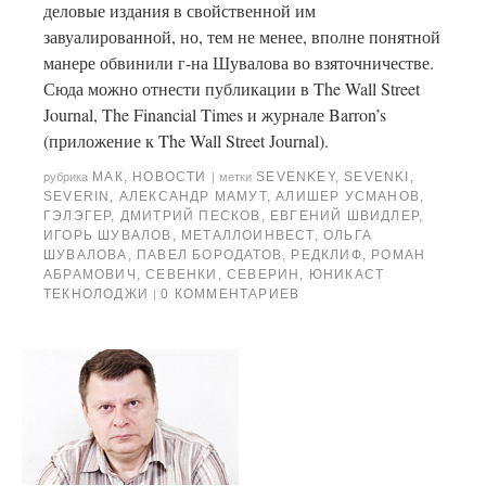
деловые издания в свойственной им
завуалированной, но, тем не менее, вполне понятной
манере обвинили г-на Шувалова во взяточничестве.
Сюда можно отнести публикации в The Wall Street
Journal, The Financial Times и журнале Barron’s
(приложение к The Wall Street Journal).
МАК
,
НОВОСТИ
SEVENKEY
,
SEVENKI
,
рубрика
|
метки
SEVERIN
,
АЛЕКСАНДР МАМУТ
,
АЛИШЕР УСМАНОВ
,
ГЭЛЭГЕР
,
ДМИТРИЙ ПЕСКОВ
,
ЕВГЕНИЙ ШВИДЛЕР
,
ИГОРЬ ШУВАЛОВ
,
МЕТАЛЛОИНВЕСТ
,
ОЛЬГА
ШУВАЛОВА
,
ПАВЕЛ БОРОДАТОВ
,
РЕДКЛИФ
,
РОМАН
АБРАМОВИЧ
,
СЕВЕНКИ
,
СЕВЕРИН
,
ЮНИКАСТ
ТЕКНОЛОДЖИ
0 КОММЕНТАРИЕВ
|