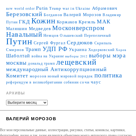
Putin
Абрамович
Trump
war in Ukraine
new world order
Березовский
Валерий Морозов
Богданов
Владимир
Кожин
МАК
ГКД
Коржаков
Кремль
Путин
Москонверспром
Медведев
Малюшин
Навальный
Немцов
Ольшевский
Перепеличный
Путин
Сердюков
Сергей Фургал
Скрипаль
УДП РФ
Трамп
Украина
Смирнов
Ходорковский
Хорев
выборы мэра
Шаболтай
война на Украине
выборы 2012
лещевский
москвы
дональд трамп
международный Антикоррупционный
политика
Комитет
морозов
новый мировой порядок
чаус
сочи
референдум в великобритании
собянин
АРХИВЫ
ВАЛЕРИЙ МОРОЗОВ
Все мои персональные данные, иллюстрации, рисунки, статьи, комиксы, картинки,
фотографии, видео и так далее являются объектами моего авторского права (согласно