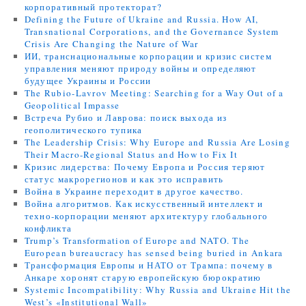
корпоративный протекторат?
Defining the Future of Ukraine and Russia. How AI,
Transnational Corporations, and the Governance System
Crisis Are Changing the Nature of War
ИИ, транснациональные корпорации и кризис систем
управления меняют природу войны и определяют
будущее Украины и России
The Rubio-Lavrov Meeting: Searching for a Way Out of a
Geopolitical Impasse
Встреча Рубио и Лаврова: поиск выхода из
геополитического тупика
The Leadership Crisis: Why Europe and Russia Are Losing
Their Macro-Regional Status and How to Fix It
Кризис лидерства: Почему Европа и Россия теряют
статус макрорегионов и как это исправить
Война в Украине переходит в другое качество.
Война алгоритмов. Как искусственный интеллект и
техно-корпорации меняют архитектуру глобального
конфликта
Trump’s Transformation of Europe and NATO. The
European bureaucracy has sensed being buried in Ankara
Трансформация Европы и НАТО от Трампа: почему в
Анкаре хоронят старую европейскую бюрократию
Systemic Incompatibility: Why Russia and Ukraine Hit the
West’s «Institutional Wall»