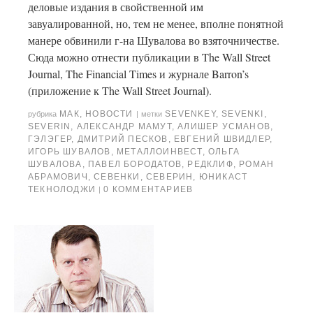
деловые издания в свойственной им
завуалированной, но, тем не менее, вполне понятной
манере обвинили г-на Шувалова во взяточничестве.
Сюда можно отнести публикации в The Wall Street
Journal, The Financial Times и журнале Barron’s
(приложение к The Wall Street Journal).
МАК
,
НОВОСТИ
SEVENKEY
,
SEVENKI
,
рубрика
|
метки
SEVERIN
,
АЛЕКСАНДР МАМУТ
,
АЛИШЕР УСМАНОВ
,
ГЭЛЭГЕР
,
ДМИТРИЙ ПЕСКОВ
,
ЕВГЕНИЙ ШВИДЛЕР
,
ИГОРЬ ШУВАЛОВ
,
МЕТАЛЛОИНВЕСТ
,
ОЛЬГА
ШУВАЛОВА
,
ПАВЕЛ БОРОДАТОВ
,
РЕДКЛИФ
,
РОМАН
АБРАМОВИЧ
,
СЕВЕНКИ
,
СЕВЕРИН
,
ЮНИКАСТ
ТЕКНОЛОДЖИ
0 КОММЕНТАРИЕВ
|