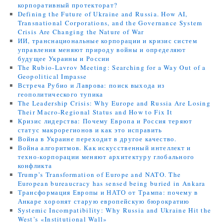
корпоративный протекторат?
Defining the Future of Ukraine and Russia. How AI,
Transnational Corporations, and the Governance System
Crisis Are Changing the Nature of War
ИИ, транснациональные корпорации и кризис систем
управления меняют природу войны и определяют
будущее Украины и России
The Rubio-Lavrov Meeting: Searching for a Way Out of a
Geopolitical Impasse
Встреча Рубио и Лаврова: поиск выхода из
геополитического тупика
The Leadership Crisis: Why Europe and Russia Are Losing
Their Macro-Regional Status and How to Fix It
Кризис лидерства: Почему Европа и Россия теряют
статус макрорегионов и как это исправить
Война в Украине переходит в другое качество.
Война алгоритмов. Как искусственный интеллект и
техно-корпорации меняют архитектуру глобального
конфликта
Trump’s Transformation of Europe and NATO. The
European bureaucracy has sensed being buried in Ankara
Трансформация Европы и НАТО от Трампа: почему в
Анкаре хоронят старую европейскую бюрократию
Systemic Incompatibility: Why Russia and Ukraine Hit the
West’s «Institutional Wall»