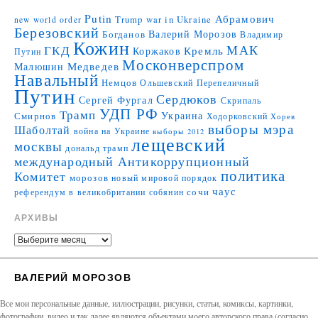
Putin
Абрамович
Trump
war in Ukraine
new world order
Березовский
Валерий Морозов
Богданов
Владимир
Кожин
МАК
ГКД
Коржаков
Кремль
Путин
Москонверспром
Медведев
Малюшин
Навальный
Немцов
Ольшевский
Перепеличный
Путин
Сердюков
Сергей Фургал
Скрипаль
УДП РФ
Трамп
Украина
Смирнов
Ходорковский
Хорев
выборы мэра
Шаболтай
война на Украине
выборы 2012
лещевский
москвы
дональд трамп
международный Антикоррупционный
политика
Комитет
морозов
новый мировой порядок
чаус
сочи
референдум в великобритании
собянин
АРХИВЫ
ВАЛЕРИЙ МОРОЗОВ
Все мои персональные данные, иллюстрации, рисунки, статьи, комиксы, картинки,
фотографии, видео и так далее являются объектами моего авторского права (согласно