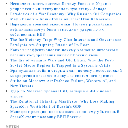
Несовместимость систем: Почему Россия и Украина
упираются в «институциональную стену» Запада
Paradoxes of a War Economy: Why Russian Oil Companies
May «Benefit» from Strikes on Their Own Refineries
Парадоксы военной экономики: Почему российским
нефтяникам могут быть «выгодны» удары по их
собственным НПЗ
The Inefficiency Trap: Why Clan Interests and Governance
Paralysis Are Stripping Russia of Its Rear
Капкан неэффективности: почему клановые интересы и
паралич госуправления лишают Россию тыла
The Era of «Smart» Wars and Old Elites: Why the Post-
Soviet Macro-Region is Trapped in a Systemic Crisis
Эра «умных» войн и старых элит: почему постсоветский
макрорегион оказался в ловушке системного кризиса
Strike on Moscow: Air Defence Failure, Western AI, and
New Threats
Удар по Москве: провал ПВО, западный ИИ и новые
угрозы
The Relational Thinking Manifesto: Why Loss-Making
SpaceX is Worth Half of Russia’s GDP
Манифест реляционного мышления: почему убыточный
SpaceX стоит половину ВВП России
МЕТКИ