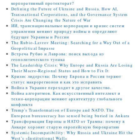
корпоративный протекторат?
Defining the Future of Ukraine and Russia. How AI,
Transnational Corporations, and the Governance System
Crisis Are Changing the Nature of War
ИИ, транснациональные корпорации и кризис систем
управления меняют природу войны и определяют
будущее Украины и России
The Rubio-Lavrov Meeting: Searching for a Way Out of a
Geopolitical Impasse
Встреча Рубио и Лаврова: поиск выхода из
геополитического тупика
The Leadership Crisis: Why Europe and Russia Are Losing
Their Macro-Regional Status and How to Fix It
Кризис лидерства: Почему Европа и Россия теряют
статус макрорегионов и как это исправить
Война в Украине переходит в другое качество.
Война алгоритмов. Как искусственный интеллект и
техно-корпорации меняют архитектуру глобального
конфликта
Trump’s Transformation of Europe and NATO. The
European bureaucracy has sensed being buried in Ankara
Трансформация Европы и НАТО от Трампа: почему в
Анкаре хоронят старую европейскую бюрократию
Systemic Incompatibility: Why Russia and Ukraine Hit the
West’s «Institutional Wall»