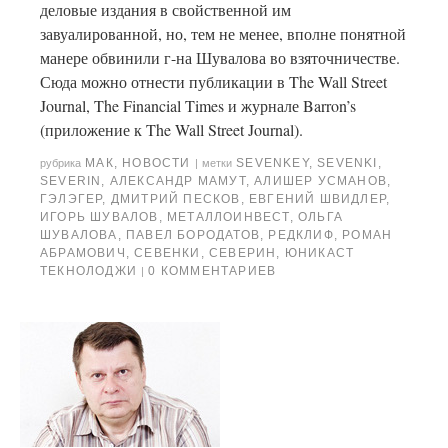
деловые издания в свойственной им
завуалированной, но, тем не менее, вполне понятной
манере обвинили г-на Шувалова во взяточничестве.
Сюда можно отнести публикации в The Wall Street
Journal, The Financial Times и журнале Barron’s
(приложение к The Wall Street Journal).
МАК
,
НОВОСТИ
SEVENKEY
,
SEVENKI
,
рубрика
|
метки
SEVERIN
,
АЛЕКСАНДР МАМУТ
,
АЛИШЕР УСМАНОВ
,
ГЭЛЭГЕР
,
ДМИТРИЙ ПЕСКОВ
,
ЕВГЕНИЙ ШВИДЛЕР
,
ИГОРЬ ШУВАЛОВ
,
МЕТАЛЛОИНВЕСТ
,
ОЛЬГА
ШУВАЛОВА
,
ПАВЕЛ БОРОДАТОВ
,
РЕДКЛИФ
,
РОМАН
АБРАМОВИЧ
,
СЕВЕНКИ
,
СЕВЕРИН
,
ЮНИКАСТ
ТЕКНОЛОДЖИ
0 КОММЕНТАРИЕВ
|