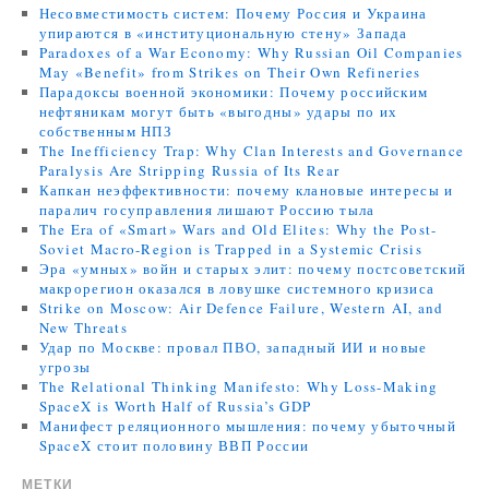
Несовместимость систем: Почему Россия и Украина
упираются в «институциональную стену» Запада
Paradoxes of a War Economy: Why Russian Oil Companies
May «Benefit» from Strikes on Their Own Refineries
Парадоксы военной экономики: Почему российским
нефтяникам могут быть «выгодны» удары по их
собственным НПЗ
The Inefficiency Trap: Why Clan Interests and Governance
Paralysis Are Stripping Russia of Its Rear
Капкан неэффективности: почему клановые интересы и
паралич госуправления лишают Россию тыла
The Era of «Smart» Wars and Old Elites: Why the Post-
Soviet Macro-Region is Trapped in a Systemic Crisis
Эра «умных» войн и старых элит: почему постсоветский
макрорегион оказался в ловушке системного кризиса
Strike on Moscow: Air Defence Failure, Western AI, and
New Threats
Удар по Москве: провал ПВО, западный ИИ и новые
угрозы
The Relational Thinking Manifesto: Why Loss-Making
SpaceX is Worth Half of Russia’s GDP
Манифест реляционного мышления: почему убыточный
SpaceX стоит половину ВВП России
МЕТКИ