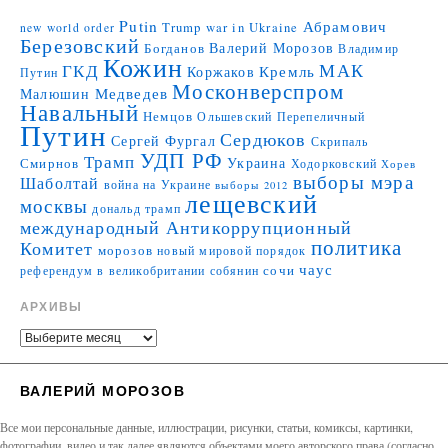
Putin
Абрамович
Trump
war in Ukraine
new world order
Березовский
Валерий Морозов
Богданов
Владимир
Кожин
МАК
ГКД
Коржаков
Кремль
Путин
Москонверспром
Медведев
Малюшин
Навальный
Немцов
Ольшевский
Перепеличный
Путин
Сердюков
Сергей Фургал
Скрипаль
УДП РФ
Трамп
Украина
Смирнов
Ходорковский
Хорев
выборы мэра
Шаболтай
война на Украине
выборы 2012
лещевский
москвы
дональд трамп
международный Антикоррупционный
политика
Комитет
морозов
новый мировой порядок
чаус
сочи
референдум в великобритании
собянин
АРХИВЫ
ВАЛЕРИЙ МОРОЗОВ
Все мои персональные данные, иллюстрации, рисунки, статьи, комиксы, картинки,
фотографии, видео и так далее являются объектами моего авторского права (согласно