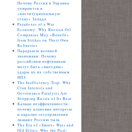
Почему Россия и Украина
упираются в
«институциональную
стену» Запада
Paradoxes of a War
Economy: Why Russian Oil
Companies May «Benefit»
from Strikes on Their Own
Refineries
Парадоксы военной
экономики: Почему
российским нефтяникам
могут быть «выгодны»
удары по их собственным
НПЗ
The Inefficiency Trap: Why
Clan Interests and
Governance Paralysis Are
Stripping Russia of Its Rear
Капкан неэффективности:
почему клановые интересы
и паралич госуправления
лишают Россию тыла
The Era of «Smart» Wars and
Old Elites: Why the Post-