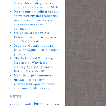
Soviet Macro-Region is
Trapped in a Systemic Crisis
Эра «умных» войн и старых
элит: почему постсоветский
макрорегион оказался в
ловушке системного
кризиса
Strike on Moscow: Air
Defence Failure, Western AI,
and New Threats
Удар по Москве: провал
ПВО, западный ИИ и новые
угрозы
The Relational Thinking
Manifesto: Why Loss-
Making SpaceX is Worth
Half of Russia’s GDP
Манифест реляционного
мышления: почему
убыточный SpaceX стоит
половину ВВП России
МЕТКИ
Putin
Trump
war
new world order