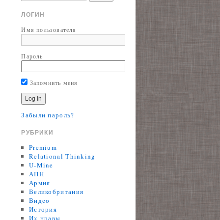
ЛОГИН
Имя пользователя
Пароль
Запомнить меня
Забыли пароль?
РУБРИКИ
Premium
Relational Thinking
U-Mine
АПН
Армия
Великобритания
Видео
История
Их нравы