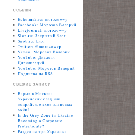
ССЫЛКИ
Echo.msk.ru: morozowvp
Facebook: Морозов Валерий
Livejournal: morozowvp
Slon.ru: Закрытый блог
Snob.ru: Блог
Twitter: @morozowvp
Vimeo: Морозов Валерий
YouTube: Диалоги
Цивилизаций
YouTube: Морозов Валерий
Подписка на RSS
СВЕЖИЕ ЗАПИСИ
Взрыв в Москве:
Украинский след или
«сирийское эхо» клановых
войн?
Is the Grey Zone in Ukraine
Becoming a Corporate
Protectorate?
Раздел на три Украины: