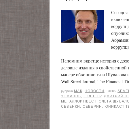
Сегодня
включен
коррупци
опублик
Абрамови
коррупц
Напомним вкратце история с дох
деловые издания в свойственной 
манере обвинили г-на Шувалова в
Wall Street Journal, The Financial 
МАК
,
НОВОСТИ
SEVE
рубрика
|
метки
УСМАНОВ
,
ГЭЛЭГЕР
,
ДМИТРИЙ П
МЕТАЛЛОИНВЕСТ
,
ОЛЬГА ШУВАЛ
СЕВЕНКИ
,
СЕВЕРИН
,
ЮНИКАСТ Т