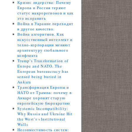
Кризис лидерства: Почему
Европа и Россия теряют
статус макрорегионов и как
это исправить
Война в Украине переходит
в другое качество.
Война алгоритмов. Как
искусственный интеллект и
техно-корпорации меняют
архитектуру глобального
конфликта
Trump’s Transformation of
Europe and NATO. The
European bureaucracy has
sensed being buried in
Ankara
Трансформация Европы и
НАТО от Трампа: почему в
Анкаре хоронят старую
европейскую бюрократию
Systemic Incompatibility:
Why Russia and Ukraine Hit
the West’s «Institutional
Wall»
Несовместимость систем: