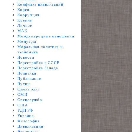
Конфликт цивилизаций
Корея
Коррупция
Кремль
Личное
МАК
Международные отношения
Мемуары
Моральная политика и
экономика
Новости
Перестройка в СССР
Перестройка Запада
Политика
Публикации
Путин
Смена элит
СМИ
Спецслужбы
США
УДП РФ
Украина
Философия
Цивилизации
Экономика