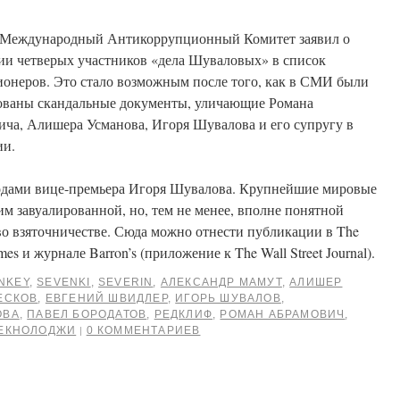
 Международный Антикоррупционный Комитет заявил о
ии четверых участников «дела Шуваловых» в список
онеров. Это стало возможным после того, как в СМИ были
ованы скандальные документы, уличающие Романа
ча, Алишера Усманова, Игоря Шувалова и его супругу в
ии.
одами вице-премьера Игоря Шувалова. Крупнейшие мировые
им завуалированной, но, тем не менее, вполне понятной
о взяточничестве. Сюда можно отнести публикации в The
Times и журнале Barron’s (приложение к The Wall Street Journal).
NKEY
,
SEVENKI
,
SEVERIN
,
АЛЕКСАНДР МАМУТ
,
АЛИШЕР
ЕСКОВ
,
ЕВГЕНИЙ ШВИДЛЕР
,
ИГОРЬ ШУВАЛОВ
,
ОВА
,
ПАВЕЛ БОРОДАТОВ
,
РЕДКЛИФ
,
РОМАН АБРАМОВИЧ
,
ЕКНОЛОДЖИ
0 КОММЕНТАРИЕВ
|