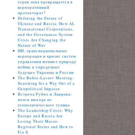
серая зона превращается в
корпоративный
протекторат?
Defining the Future of
Ukraine and Russia. How AI,
Transnational Corporations,
and the Governance System
Crisis Are Changing the
Nature of War
ИИ, транснациональные
корпорации и кризис систем
управления меняют природу
войны и определяют
будущее Украины и России
The Rubio-Lavrov Meeting:
Searching for a Way Out of a
Geopolitical Impasse
Встреча Рубио и Лаврова:
поиск выхода из
геополитического тупика
The Leadership Crisis: Why
Europe and Russia Are
Losing Their Macro-
Regional Status and How to
Fix It