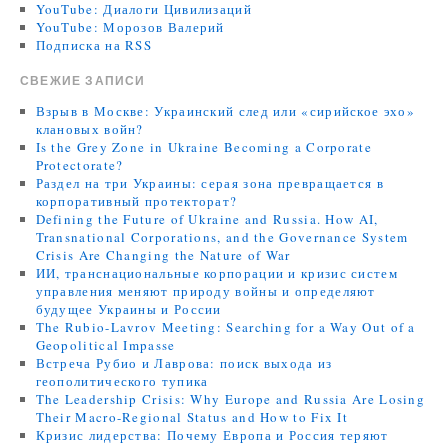
YouTube: Диалоги Цивилизаций
YouTube: Морозов Валерий
Подписка на RSS
СВЕЖИЕ ЗАПИСИ
Взрыв в Москве: Украинский след или «сирийское эхо»
клановых войн?
Is the Grey Zone in Ukraine Becoming a Corporate
Protectorate?
Раздел на три Украины: серая зона превращается в
корпоративный протекторат?
Defining the Future of Ukraine and Russia. How AI,
Transnational Corporations, and the Governance System
Crisis Are Changing the Nature of War
ИИ, транснациональные корпорации и кризис систем
управления меняют природу войны и определяют
будущее Украины и России
The Rubio-Lavrov Meeting: Searching for a Way Out of a
Geopolitical Impasse
Встреча Рубио и Лаврова: поиск выхода из
геополитического тупика
The Leadership Crisis: Why Europe and Russia Are Losing
Their Macro-Regional Status and How to Fix It
Кризис лидерства: Почему Европа и Россия теряют