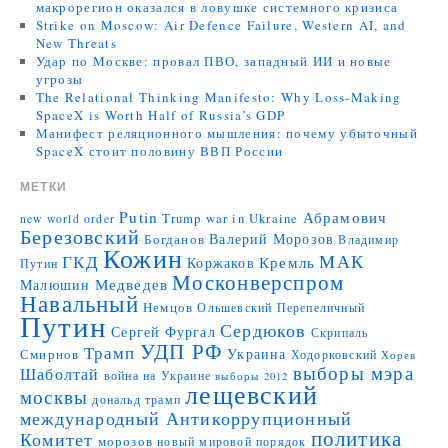
макрорегион оказался в ловушке системного кризиса
Strike on Moscow: Air Defence Failure, Western AI, and
New Threats
Удар по Москве: провал ПВО, западный ИИ и новые
угрозы
The Relational Thinking Manifesto: Why Loss-Making
SpaceX is Worth Half of Russia’s GDP
Манифест реляционного мышления: почему убыточный
SpaceX стоит половину ВВП России
МЕТКИ
Putin
Абрамович
Trump
war in Ukraine
new world order
Березовский
Валерий Морозов
Богданов
Владимир
Кожин
МАК
ГКД
Коржаков
Кремль
Путин
Москонверспром
Медведев
Малюшин
Навальный
Немцов
Ольшевский
Перепеличный
Путин
Сердюков
Сергей Фургал
Скрипаль
УДП РФ
Трамп
Украина
Смирнов
Ходорковский
Хорев
выборы мэра
Шаболтай
война на Украине
выборы 2012
лещевский
москвы
дональд трамп
международный Антикоррупционный
политика
Комитет
морозов
новый мировой порядок