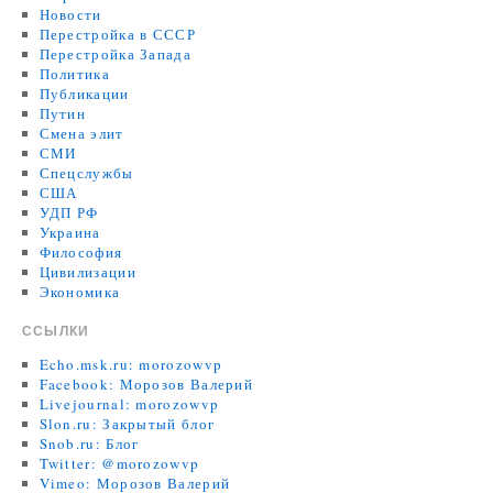
Новости
Перестройка в СССР
Перестройка Запада
Политика
Публикации
Путин
Смена элит
СМИ
Спецслужбы
США
УДП РФ
Украина
Философия
Цивилизации
Экономика
ССЫЛКИ
Echo.msk.ru: morozowvp
Facebook: Морозов Валерий
Livejournal: morozowvp
Slon.ru: Закрытый блог
Snob.ru: Блог
Twitter: @morozowvp
Vimeo: Морозов Валерий