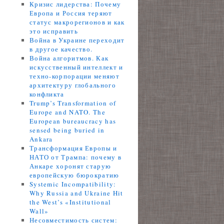
Кризис лидерства: Почему
Европа и Россия теряют
статус макрорегионов и как
это исправить
Война в Украине переходит
в другое качество.
Война алгоритмов. Как
искусственный интеллект и
техно-корпорации меняют
архитектуру глобального
конфликта
Trump’s Transformation of
Europe and NATO. The
European bureaucracy has
sensed being buried in
Ankara
Трансформация Европы и
НАТО от Трампа: почему в
Анкаре хоронят старую
европейскую бюрократию
Systemic Incompatibility:
Why Russia and Ukraine Hit
the West’s «Institutional
Wall»
Несовместимость систем: