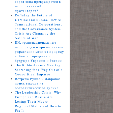
серая зона превращается в
корпоративный
протекторат?
Defining the Future of
Ukraine and Russia. How AI,
Transnational Corporations,
and the Governance System
Crisis Are Changing the
Nature of War
ИИ, транснациональные
корпорации и кризис систем
управления меняют природу
войны и определяют
будущее Украины и России
The Rubio-Lavrov Meeting:
Searching for a Way Out of a
Geopolitical Impasse
Встреча Рубио и Лаврова:
поиск выхода из
геополитического тупика
The Leadership Crisis: Why
Europe and Russia Are
Losing Their Macro-
Regional Status and How to
Fix It