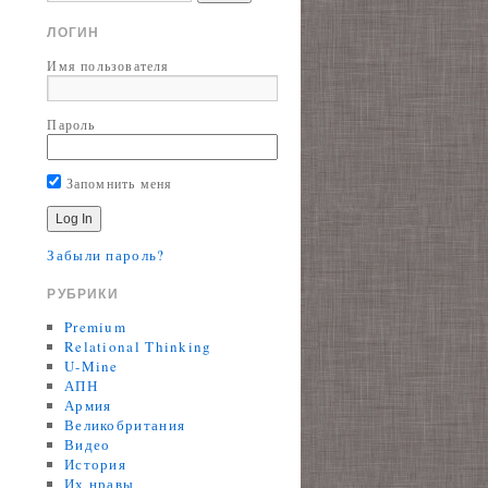
ЛОГИН
Имя пользователя
Пароль
Запомнить меня
Забыли пароль?
РУБРИКИ
Premium
Relational Thinking
U-Mine
АПН
Армия
Великобритания
Видео
История
Их нравы