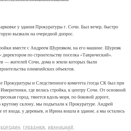
парковке у здания Прокуратуры г. Сочи. Был вечер, быстро
торую вызвали на очередной допрос.
тройки вместе с Андреем Шурпяком, на его машине. Шурпяк
 директором по строительству поселка «Таврический».
ев — жителей Сочи, дома и земли которых были
троительства олимпийских объектов.
ие Прокуратуры и Следственного комитета (тогда СК был при
 Имеритинки, где велась стройка, к центру Сочи. От основной
ресекая город, тянется вдоль моря, по боковой дороге,
 крутому склону, мы подъехали к Прокуратуре. Андрей
от входа, у деревьев, и Ирина вошла в здание, а мы остались
БОРОДИН
,
ГРЕБЕНЮК
,
ИВАНИЦКИЙ
,