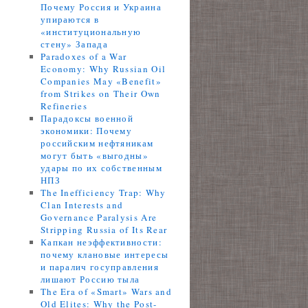
Почему Россия и Украина
упираются в
«институциональную
стену» Запада
Paradoxes of a War
Economy: Why Russian Oil
Companies May «Benefit»
from Strikes on Their Own
Refineries
Парадоксы военной
экономики: Почему
российским нефтяникам
могут быть «выгодны»
удары по их собственным
НПЗ
The Inefficiency Trap: Why
Clan Interests and
Governance Paralysis Are
Stripping Russia of Its Rear
Капкан неэффективности:
почему клановые интересы
и паралич госуправления
лишают Россию тыла
The Era of «Smart» Wars and
Old Elites: Why the Post-