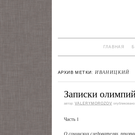
ГЛАВНАЯ
Б
ИВАНИЦКИЙ
АРХИВ МЕТКИ:
Записки олимпийс
VALERYMOROZOV
автор:
опубликовано
Часть 1
О сочинских следователях, призра