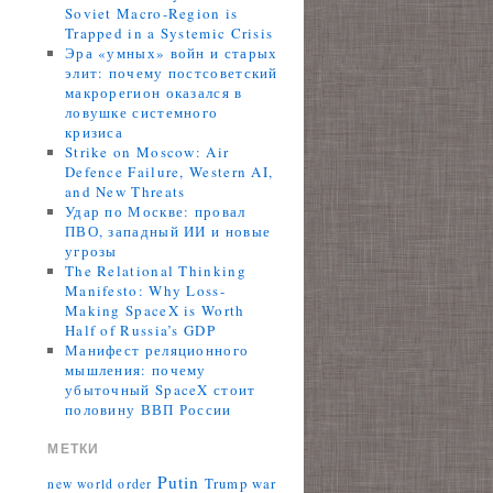
Soviet Macro-Region is
Trapped in a Systemic Crisis
Эра «умных» войн и старых
элит: почему постсоветский
макрорегион оказался в
ловушке системного
кризиса
Strike on Moscow: Air
Defence Failure, Western AI,
and New Threats
Удар по Москве: провал
ПВО, западный ИИ и новые
угрозы
The Relational Thinking
Manifesto: Why Loss-
Making SpaceX is Worth
Half of Russia’s GDP
Манифест реляционного
мышления: почему
убыточный SpaceX стоит
половину ВВП России
МЕТКИ
Putin
Trump
war
new world order