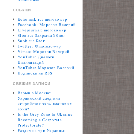
ССЫЛКИ
Echo.msk.ru: morozowvp
Facebook: Морозов Валерий
Livejournal: morozowvp
Slon.ru: Закрытый блог
Snob.ru: Блог
Twitter: @morozowvp
Vimeo: Морозов Валерий
YouTube: Диалоги
Цивилизаций
YouTube: Морозов Валерий
Подписка на RSS
СВЕЖИЕ ЗАПИСИ
Взрыв в Москве:
Украинский след или
«сирийское эхо» клановых
войн?
Is the Grey Zone in Ukraine
Becoming a Corporate
Protectorate?
Раздел на три Украины: