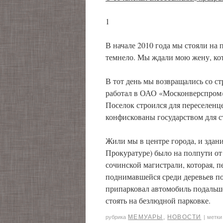
1
В начале 2010 года мы стояли на 
темнело. Мы ждали мою жену, ко
В тот день мы возвращались со с
работал в ОАО «Москонверспром»
Поселок строился для переселенц
конфискованы государством для с
Жили мы в центре города, и здан
Прокуратуре) было на полпути от
сочинской магистрали, которая, пе
поднимавшейся среди деревьев по
припарковал автомобиль подальше 
стоять на безлюдной парковке.
МЕМУАРЫ
,
НОВОСТИ
рубрика
|
метки