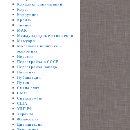
Конфликт цивилизаций
Корея
Коррупция
Кремль
Личное
МАК
Международные отношения
Мемуары
Моральная политика и
экономика
Новости
Перестройка в СССР
Перестройка Запада
Политика
Публикации
Путин
Смена элит
СМИ
Спецслужбы
США
УДП РФ
Украина
Философия
Цивилизации
Экономика