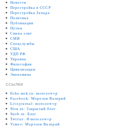
Новости
Перестройка в СССР
Перестройка Запада
Политика
Публикации
Путин
Смена элит
СМИ
Спецслужбы
США
УДП РФ
Украина
Философия
Цивилизации
Экономика
ССЫЛКИ
Echo.msk.ru: morozowvp
Facebook: Морозов Валерий
Livejournal: morozowvp
Slon.ru: Закрытый блог
Snob.ru: Блог
Twitter: @morozowvp
Vimeo: Морозов Валерий