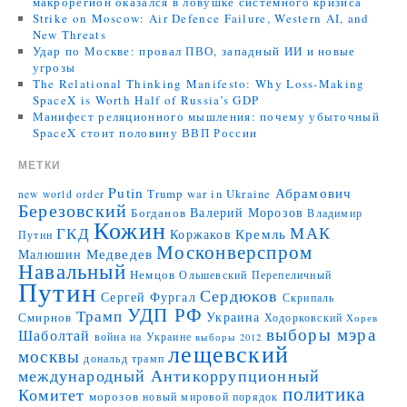
макрорегион оказался в ловушке системного кризиса
Strike on Moscow: Air Defence Failure, Western AI, and
New Threats
Удар по Москве: провал ПВО, западный ИИ и новые
угрозы
The Relational Thinking Manifesto: Why Loss-Making
SpaceX is Worth Half of Russia’s GDP
Манифест реляционного мышления: почему убыточный
SpaceX стоит половину ВВП России
МЕТКИ
Putin
Абрамович
Trump
war in Ukraine
new world order
Березовский
Валерий Морозов
Богданов
Владимир
Кожин
МАК
ГКД
Коржаков
Кремль
Путин
Москонверспром
Медведев
Малюшин
Навальный
Немцов
Ольшевский
Перепеличный
Путин
Сердюков
Сергей Фургал
Скрипаль
УДП РФ
Трамп
Украина
Смирнов
Ходорковский
Хорев
выборы мэра
Шаболтай
война на Украине
выборы 2012
лещевский
москвы
дональд трамп
международный Антикоррупционный
политика
Комитет
морозов
новый мировой порядок