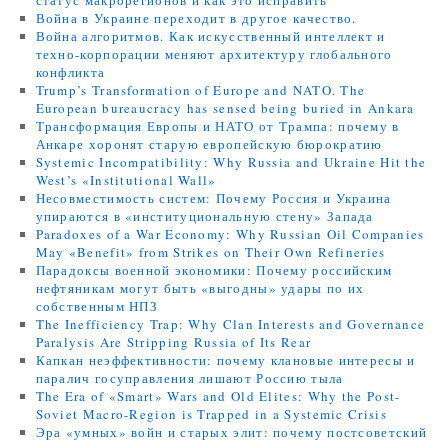
статус макрорегионов и как это исправить
Война в Украине переходит в другое качество.
Война алгоритмов. Как искусственный интеллект и
техно-корпорации меняют архитектуру глобального
конфликта
Trump’s Transformation of Europe and NATO. The
European bureaucracy has sensed being buried in Ankara
Трансформация Европы и НАТО от Трампа: почему в
Анкаре хоронят старую европейскую бюрократию
Systemic Incompatibility: Why Russia and Ukraine Hit the
West’s «Institutional Wall»
Несовместимость систем: Почему Россия и Украина
упираются в «институциональную стену» Запада
Paradoxes of a War Economy: Why Russian Oil Companies
May «Benefit» from Strikes on Their Own Refineries
Парадоксы военной экономики: Почему российским
нефтяникам могут быть «выгодны» удары по их
собственным НПЗ
The Inefficiency Trap: Why Clan Interests and Governance
Paralysis Are Stripping Russia of Its Rear
Капкан неэффективности: почему клановые интересы и
паралич госуправления лишают Россию тыла
The Era of «Smart» Wars and Old Elites: Why the Post-
Soviet Macro-Region is Trapped in a Systemic Crisis
Эра «умных» войн и старых элит: почему постсоветский