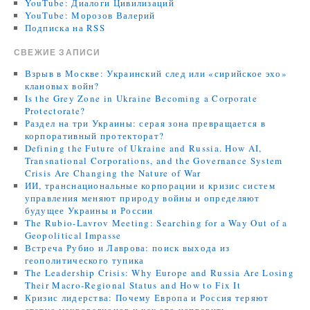
YouTube: Диалоги Цивилизаций
YouTube: Морозов Валерий
Подписка на RSS
СВЕЖИЕ ЗАПИСИ
Взрыв в Москве: Украинский след или «сирийское эхо»
клановых войн?
Is the Grey Zone in Ukraine Becoming a Corporate
Protectorate?
Раздел на три Украины: серая зона превращается в
корпоративный протекторат?
Defining the Future of Ukraine and Russia. How AI,
Transnational Corporations, and the Governance System
Crisis Are Changing the Nature of War
ИИ, транснациональные корпорации и кризис систем
управления меняют природу войны и определяют
будущее Украины и России
The Rubio-Lavrov Meeting: Searching for a Way Out of a
Geopolitical Impasse
Встреча Рубио и Лаврова: поиск выхода из
геополитического тупика
The Leadership Crisis: Why Europe and Russia Are Losing
Their Macro-Regional Status and How to Fix It
Кризис лидерства: Почему Европа и Россия теряют