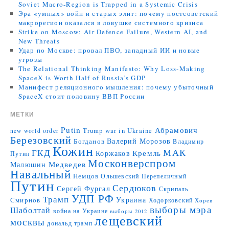
Soviet Macro-Region is Trapped in a Systemic Crisis
Эра «умных» войн и старых элит: почему постсоветский
макрорегион оказался в ловушке системного кризиса
Strike on Moscow: Air Defence Failure, Western AI, and
New Threats
Удар по Москве: провал ПВО, западный ИИ и новые
угрозы
The Relational Thinking Manifesto: Why Loss-Making
SpaceX is Worth Half of Russia’s GDP
Манифест реляционного мышления: почему убыточный
SpaceX стоит половину ВВП России
МЕТКИ
Putin
Абрамович
Trump
war in Ukraine
new world order
Березовский
Валерий Морозов
Богданов
Владимир
Кожин
МАК
ГКД
Коржаков
Кремль
Путин
Москонверспром
Медведев
Малюшин
Навальный
Немцов
Ольшевский
Перепеличный
Путин
Сердюков
Сергей Фургал
Скрипаль
УДП РФ
Трамп
Украина
Смирнов
Ходорковский
Хорев
выборы мэра
Шаболтай
война на Украине
выборы 2012
лещевский
москвы
дональд трамп