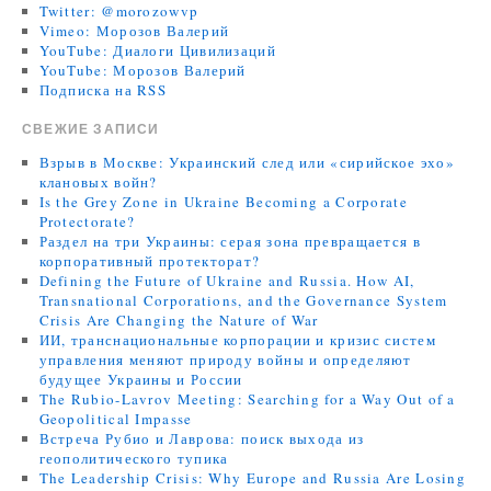
Twitter: @morozowvp
Vimeo: Морозов Валерий
YouTube: Диалоги Цивилизаций
YouTube: Морозов Валерий
Подписка на RSS
СВЕЖИЕ ЗАПИСИ
Взрыв в Москве: Украинский след или «сирийское эхо»
клановых войн?
Is the Grey Zone in Ukraine Becoming a Corporate
Protectorate?
Раздел на три Украины: серая зона превращается в
корпоративный протекторат?
Defining the Future of Ukraine and Russia. How AI,
Transnational Corporations, and the Governance System
Crisis Are Changing the Nature of War
ИИ, транснациональные корпорации и кризис систем
управления меняют природу войны и определяют
будущее Украины и России
The Rubio-Lavrov Meeting: Searching for a Way Out of a
Geopolitical Impasse
Встреча Рубио и Лаврова: поиск выхода из
геополитического тупика
The Leadership Crisis: Why Europe and Russia Are Losing