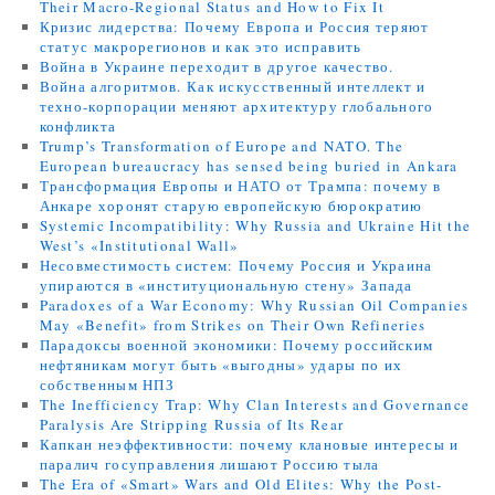
Their Macro-Regional Status and How to Fix It
Кризис лидерства: Почему Европа и Россия теряют
статус макрорегионов и как это исправить
Война в Украине переходит в другое качество.
Война алгоритмов. Как искусственный интеллект и
техно-корпорации меняют архитектуру глобального
конфликта
Trump’s Transformation of Europe and NATO. The
European bureaucracy has sensed being buried in Ankara
Трансформация Европы и НАТО от Трампа: почему в
Анкаре хоронят старую европейскую бюрократию
Systemic Incompatibility: Why Russia and Ukraine Hit the
West’s «Institutional Wall»
Несовместимость систем: Почему Россия и Украина
упираются в «институциональную стену» Запада
Paradoxes of a War Economy: Why Russian Oil Companies
May «Benefit» from Strikes on Their Own Refineries
Парадоксы военной экономики: Почему российским
нефтяникам могут быть «выгодны» удары по их
собственным НПЗ
The Inefficiency Trap: Why Clan Interests and Governance
Paralysis Are Stripping Russia of Its Rear
Капкан неэффективности: почему клановые интересы и
паралич госуправления лишают Россию тыла
The Era of «Smart» Wars and Old Elites: Why the Post-