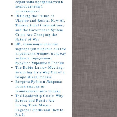
серая зона превращается в
корпоративный
протекторат?
Defining the Future of
Ukraine and Russia. How AI,
Transnational Corporations,
and the Governance System
Crisis Are Changing the
Nature of War
ИИ, транснациональные
корпорации и кризис систем
управления меняют природу
войны и определяют
будущее Украины и России
The Rubio-Lavrov Meeting:
Searching for a Way Out of a
Geopolitical Impasse
Встреча Рубио и Лаврова:
поиск выхода из
геополитического тупика
The Leadership Crisis: Why
Europe and Russia Are
Losing Their Macro-
Regional Status and How to
Fix It