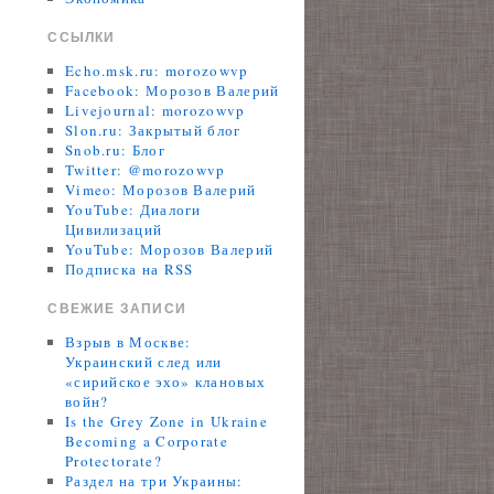
ССЫЛКИ
Echo.msk.ru: morozowvp
Facebook: Морозов Валерий
Livejournal: morozowvp
Slon.ru: Закрытый блог
Snob.ru: Блог
Twitter: @morozowvp
Vimeo: Морозов Валерий
YouTube: Диалоги
Цивилизаций
YouTube: Морозов Валерий
Подписка на RSS
СВЕЖИЕ ЗАПИСИ
Взрыв в Москве:
Украинский след или
«сирийское эхо» клановых
войн?
Is the Grey Zone in Ukraine
Becoming a Corporate
Protectorate?
Раздел на три Украины: