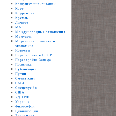
Конфликт цивилизаций
Корея
Коррупция
Кремль
Личное
МАК
Международные отношения
Мемуары
Моральная политика и
экономика
Новости
Перестройка в СССР
Перестройка Запада
Политика
Публикации
Путин
Смена элит
СМИ
Спецслужбы
США
УДП РФ
Украина
Философия
Цивилизации
Экономика