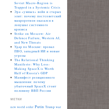
Soviet Macro-Region is
Trapped in a Systemic Crisis
Эра «умных» войн и старых
элит: почему постсоветский
макрорегион оказался в
ловушке системного
кризиса
Strike on Moscow: Air
Defence Failure, Western AI,
and New Threats
Удар по Москве: провал
ПВО, западный ИИ и новые
угрозы
The Relational Thinking
Manifesto: Why Loss-
Making SpaceX is Worth
Half of Russia’s GDP
Манифест реляционного
мышления: почему
убыточный SpaceX стоит
половину ВВП России
МЕТКИ
Putin
Trump
war
new world order