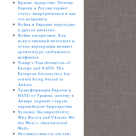
Кризис лидерства: Почему
Европа и Россия теряют
статус макрорегионов и как
это исправить
Война в Украине переходит
в другое качество.
Война алгоритмов. Как
искусственный интеллект и
техно-корпорации меняют
архитектуру глобального
конфликта
Trump’s Transformation of
Europe and NATO. The
European bureaucracy has
sensed being buried in
Ankara
Трансформация Европы и
НАТО от Трампа: почему в
Анкаре хоронят старую
европейскую бюрократию
Systemic Incompatibility:
Why Russia and Ukraine Hit
the West’s «Institutional
Wall»
Несовместимость систем: