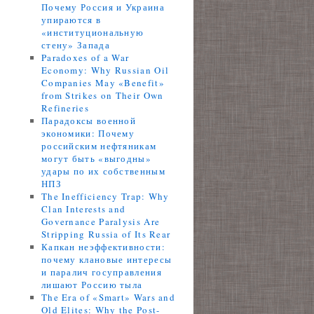
Почему Россия и Украина
упираются в
«институциональную
стену» Запада
Paradoxes of a War
Economy: Why Russian Oil
Companies May «Benefit»
from Strikes on Their Own
Refineries
Парадоксы военной
экономики: Почему
российским нефтяникам
могут быть «выгодны»
удары по их собственным
НПЗ
The Inefficiency Trap: Why
Clan Interests and
Governance Paralysis Are
Stripping Russia of Its Rear
Капкан неэффективности:
почему клановые интересы
и паралич госуправления
лишают Россию тыла
The Era of «Smart» Wars and
Old Elites: Why the Post-