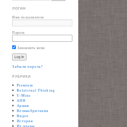
ЛОГИН
Имя пользователя
Пароль
Запомнить меня
Забыли пароль?
РУБРИКИ
Premium
Relational Thinking
U-Mine
АПН
Армия
Великобритания
Видео
История
Их нравы