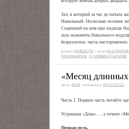
которую знаешь добрых двадцать 
Зал, в который за час до начала з
Навальный. Несколько человек за
Сидевший на нем при подходе На
залу назначить Навального ведущи
безразлично, часть настороженно
НОВОСТИ
КАСПАРОВ
рубрика
|
метки
ПОНОМАРЕВ
0 КОММЕНТАРИЕВ
|
«Месяц длинных 
ADM
2011/12/22
автор:
опубликовано
Часть 2. Первую часть читайте зде
Устраивая «День»…, а точнее «Ме
Первая цель.