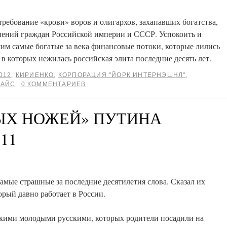
требование «крови» воров и олигархов, захапавших богатства,
лений граждан Российской империи и СССР. Успокоить и
им самые богатые за века финансовые потоки, которые лились
в которых нежилась российская элита последние десять лет.
012
,
КИРИЕНКО
,
КОРПОРАЦИЯ "ЙОРК ИНТЕРНЭШНЛ"
,
БАЙС
0 КОММЕНТАРИЕВ
|
ЫХ НОЖЕЙ» ПУТИНА
11
амые страшные за последние десятилетия слова. Сказал их
орый давно работает в России.
ькими молодыми русскими, которых родители посадили на