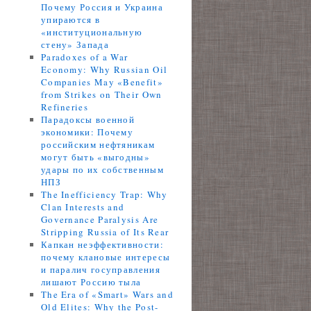
Почему Россия и Украина
упираются в
«институциональную
стену» Запада
Paradoxes of a War
Economy: Why Russian Oil
Companies May «Benefit»
from Strikes on Their Own
Refineries
Парадоксы военной
экономики: Почему
российским нефтяникам
могут быть «выгодны»
удары по их собственным
НПЗ
The Inefficiency Trap: Why
Clan Interests and
Governance Paralysis Are
Stripping Russia of Its Rear
Капкан неэффективности:
почему клановые интересы
и паралич госуправления
лишают Россию тыла
The Era of «Smart» Wars and
Old Elites: Why the Post-