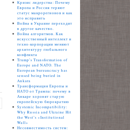
Кризис лидерства: Почему
Европа и Россия теряют
статус макрорегионов и как
это исправить
Война в Украине переходит
в другое качество.
Война алгоритмов. Как
искусственный интеллект и
техно-корпорации меняют
архитектуру глобального
конфликта
Trump’s Transformation of
Europe and NATO. The
European bureaucracy has
sensed being buried in
Ankara
Трансформация Европы и
НАТО от Трампа: почему в
Анкаре хоронят старую
европейскую бюрократию
Systemic Incompatibility:
Why Russia and Ukraine Hit
the West’s «Institutional
Wall»
Несовместимость систем: