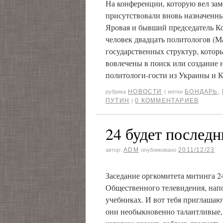
На конференции, которую вел за
присутствовали вновь назначенны
Яровая и бывший председатель Ко
человек двадцать политологов (М
государственных структур, которы
вовлечены в поиск или создание 
политологи-гости из Украины и К
НОВОСТИ
БОНДАРЬ
,
рубрика
|
метки
ПУТИН
0 КОММЕНТАРИЕВ
|
24 будет послед
ADM
2011/12/23
автор:
опубликовано
Заседание оргкомитета митинга 24
Общественного телевидения, нап
учебниках. И вот тебя приглашают
они необыкновенно талантливые,