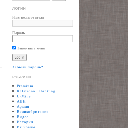
ЛОГИН
Имя пользователя
Пароль
Запомнить меня
Забыли пароль?
РУБРИКИ
Premium
Relational Thinking
U-Mine
АПН
Армия
Великобритания
Видео
История
Их нравы