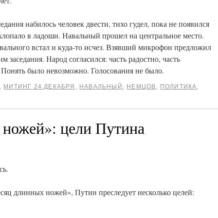
лет.
аседания набилось человек двести, тихо гудел, пока не появился
хлопало в ладоши. Навальный прошел на центральное место.
вального встал и куда-то исчез. Взявший микрофон предложил
м заседания. Народ согласился: часть радостно, часть
. Понять было невозможно. Голосования не было.
,
МИТИНГ 24 ДЕКАБРЯ
,
НАВАЛЬНЫЙ
,
НЕМЦОВ
,
ПОЛИТИКА
,
ножей»: цели Путина
сь.
сяц длинных ножей», Путин преследует несколько целей: