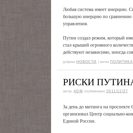
Любая система имеет инерцию. Си
большую инерцию по сравнению с
управления.
Путин создал режим, который име
стал крышей огромного количест
действуют независимо, иногда сов
НОВОСТИ
ПОЛИТИКА
рубрика
|
метки
РИСКИ ПУТИНА.
ADM
2011/12/27
автор:
опубликовано
За день до митинга на проспекте 
организовал Центр социально-кон
Единой России.