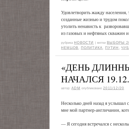
Удовлетворить жажду населения, 
созданные жизнью и трудом поко
утолить ненависть к разворовавш
из газовых и нефтяных скважин и 
НОВОСТИ
ВЫБОРЫ 2
рубрика
|
метки
НЕМЦОВ
,
ПОЛИТИКА
,
ПУТИН
,
ЧУ
«ДЕНЬ ДЛИНН
НАЧАЛСЯ 19.12.
ADM
2011/12/20
автор:
опубликовано
Несколько дней назад я услышал с
мне мой партнер-англичанин, кот
— Я сегодня встречался с нескол