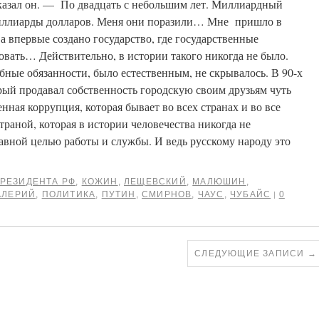
казал он. — По двадцать с небольшим лет. Миллиардный
миллиарды долларов. Меня они поразили… Мне пришло в
ва впервые создано государство, где государственные
овать… Действительно, в истории такого никогда не было.
бные обязанности, было естественным, не скрывалось. В 90-х
рый продавал собственность городскую своим друзьям чуть
енная коррупция, которая бывает во всех странах и во все
страной, которая в истории человечества никогда не
лавной целью работы и службы. И ведь русскому народу это
РЕЗИДЕНТА РФ
,
КОЖИН
,
ЛЕЩЕВСКИЙ
,
МАЛЮШИН
,
АЛЕРИЙ
,
ПОЛИТИКА
,
ПУТИН
,
СМИРНОВ
,
ЧАУС
,
ЧУБАЙС
0
|
СЛЕДУЮЩИЕ ЗАПИСИ
→