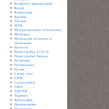
Конфликт цивилизаций
Корея
Коррупция
Кремль
Личное
МАК
Международные отношения
Мемуары
Моральная политика и
экономика
Новости
Перестройка в СССР
Перестройка Запада
Политика
Публикации
Путин
Смена элит
СМИ
Спецслужбы
США
УДП РФ
Украина
Философия
Цивилизации
Экономика