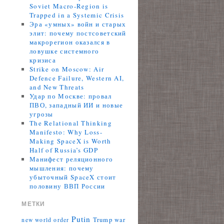
Soviet Macro-Region is
Trapped in a Systemic Crisis
Эра «умных» войн и старых
элит: почему постсоветский
макрорегион оказался в
ловушке системного
кризиса
Strike on Moscow: Air
Defence Failure, Western AI,
and New Threats
Удар по Москве: провал
ПВО, западный ИИ и новые
угрозы
The Relational Thinking
Manifesto: Why Loss-
Making SpaceX is Worth
Half of Russia’s GDP
Манифест реляционного
мышления: почему
убыточный SpaceX стоит
половину ВВП России
МЕТКИ
Putin
Trump
war
new world order