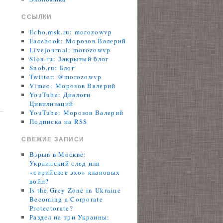
ССЫЛКИ
Echo.msk.ru: morozowvp
Facebook: Морозов Валерий
Livejournal: morozowvp
Slon.ru: Закрытый блог
Snob.ru: Блог
Twitter: @morozowvp
Vimeo: Морозов Валерий
YouTube: Диалоги
Цивилизаций
YouTube: Морозов Валерий
Подписка на RSS
СВЕЖИЕ ЗАПИСИ
Взрыв в Москве:
Украинский след или
«сирийское эхо» клановых
войн?
Is the Grey Zone in Ukraine
Becoming a Corporate
Protectorate?
Раздел на три Украины: