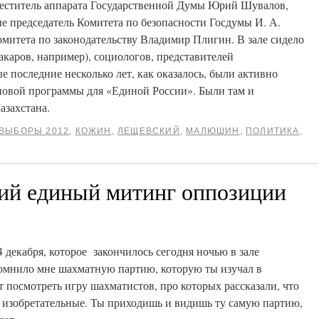
меститель аппарата Государственной Думы Юрий Шувалов,
е председатель Комитета по безопасности Госдумы И. А.
митета по законодательству Владимир Плигин. В зале сидело
акаров, например), социологов, представителей
е последние несколько лет, как оказалось, были активно
новой программы для «Единой России». Были там и
азахстана.
ВЫБОРЫ 2012
,
КОЖИН
,
ЛЕЩЕВСКИЙ
,
МАЛЮШИН
,
ПОЛИТИКА
,
ний единый митинг оппозиции
 декабря, которое закончилось сегодня ночью в зале
омнило мне шахматную партию, которую ты изучал в
 посмотреть игру шахматистов, про которых рассказали, что
 изобретательные. Ты приходишь и видишь ту самую партию,