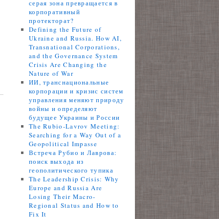
серая зона превращается в
корпоративный
протекторат?
Defining the Future of
Ukraine and Russia. How AI,
Transnational Corporations,
and the Governance System
Crisis Are Changing the
Nature of War
ИИ, транснациональные
корпорации и кризис систем
управления меняют природу
войны и определяют
будущее Украины и России
The Rubio-Lavrov Meeting:
Searching for a Way Out of a
Geopolitical Impasse
Встреча Рубио и Лаврова:
поиск выхода из
геополитического тупика
The Leadership Crisis: Why
Europe and Russia Are
Losing Their Macro-
Regional Status and How to
Fix It