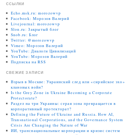
ССЫЛКИ
Echo.msk.ru: morozowvp
Facebook: Морозов Валерий
Livejournal: morozowvp
Slon.ru: Закрытый блог
Snob.ru: Блог
Twitter: @morozowvp
Vimeo: Морозов Валерий
YouTube: Диалоги Цивилизаций
YouTube: Морозов Валерий
Подписка на RSS
СВЕЖИЕ ЗАПИСИ
Взрыв в Москве: Украинский след или «сирийское эхо»
клановых войн?
Is the Grey Zone in Ukraine Becoming a Corporate
Protectorate?
Раздел на три Украины: серая зона превращается в
корпоративный протекторат?
Defining the Future of Ukraine and Russia. How AI,
Transnational Corporations, and the Governance System
Crisis Are Changing the Nature of War
ИИ, транснациональные корпорации и кризис систем