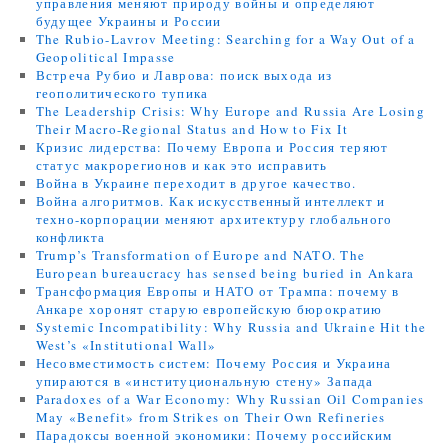
управления меняют природу войны и определяют
будущее Украины и России
The Rubio-Lavrov Meeting: Searching for a Way Out of a
Geopolitical Impasse
Встреча Рубио и Лаврова: поиск выхода из
геополитического тупика
The Leadership Crisis: Why Europe and Russia Are Losing
Their Macro-Regional Status and How to Fix It
Кризис лидерства: Почему Европа и Россия теряют
статус макрорегионов и как это исправить
Война в Украине переходит в другое качество.
Война алгоритмов. Как искусственный интеллект и
техно-корпорации меняют архитектуру глобального
конфликта
Trump’s Transformation of Europe and NATO. The
European bureaucracy has sensed being buried in Ankara
Трансформация Европы и НАТО от Трампа: почему в
Анкаре хоронят старую европейскую бюрократию
Systemic Incompatibility: Why Russia and Ukraine Hit the
West’s «Institutional Wall»
Несовместимость систем: Почему Россия и Украина
упираются в «институциональную стену» Запада
Paradoxes of a War Economy: Why Russian Oil Companies
May «Benefit» from Strikes on Their Own Refineries
Парадоксы военной экономики: Почему российским