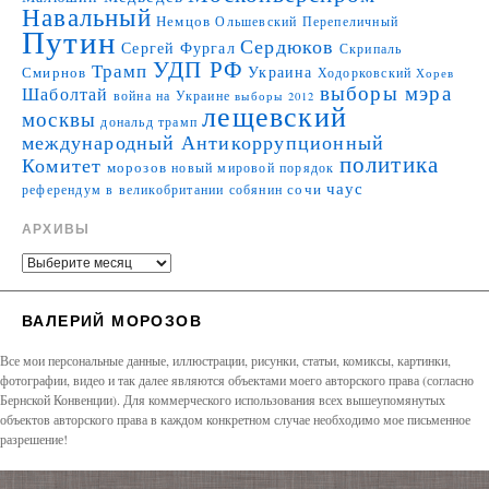
Навальный
Немцов
Ольшевский
Перепеличный
Путин
Сердюков
Сергей Фургал
Скрипаль
УДП РФ
Трамп
Украина
Смирнов
Ходорковский
Хорев
выборы мэра
Шаболтай
война на Украине
выборы 2012
лещевский
москвы
дональд трамп
международный Антикоррупционный
политика
Комитет
морозов
новый мировой порядок
чаус
сочи
референдум в великобритании
собянин
АРХИВЫ
ВАЛЕРИЙ МОРОЗОВ
Все мои персональные данные, иллюстрации, рисунки, статьи, комиксы, картинки,
фотографии, видео и так далее являются объектами моего авторского права (согласно
Бернской Конвенции). Для коммерческого использования всех вышеупомянутых
объектов авторского права в каждом конкретном случае необходимо мое письменное
разрешение!