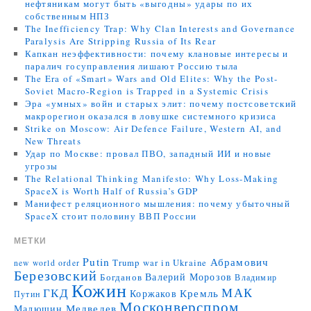
нефтяникам могут быть «выгодны» удары по их
собственным НПЗ
The Inefficiency Trap: Why Clan Interests and Governance
Paralysis Are Stripping Russia of Its Rear
Капкан неэффективности: почему клановые интересы и
паралич госуправления лишают Россию тыла
The Era of «Smart» Wars and Old Elites: Why the Post-
Soviet Macro-Region is Trapped in a Systemic Crisis
Эра «умных» войн и старых элит: почему постсоветский
макрорегион оказался в ловушке системного кризиса
Strike on Moscow: Air Defence Failure, Western AI, and
New Threats
Удар по Москве: провал ПВО, западный ИИ и новые
угрозы
The Relational Thinking Manifesto: Why Loss-Making
SpaceX is Worth Half of Russia’s GDP
Манифест реляционного мышления: почему убыточный
SpaceX стоит половину ВВП России
МЕТКИ
Putin
Абрамович
Trump
war in Ukraine
new world order
Березовский
Валерий Морозов
Богданов
Владимир
Кожин
МАК
ГКД
Коржаков
Кремль
Путин
Москонверспром
Медведев
Малюшин