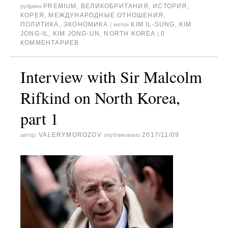
PREMIUM
,
ВЕЛИКОБРИТАНИЯ
,
ИСТОРИЯ
,
рубрика
КОРЕЯ
,
МЕЖДУНАРОДНЫЕ ОТНОШЕНИЯ
,
ПОЛИТИКА
,
ЭКОНОМИКА
KIM IL-SUNG
,
KIM
|
метки
JONG-IL
,
KIM JONG-UN
,
NORTH KOREA
0
|
КОММЕНТАРИЕВ
Interview with Sir Malcolm
Rifkind on North Korea,
part 1
VALERYMOROZOV
2017/11/09
автор:
опубликовано