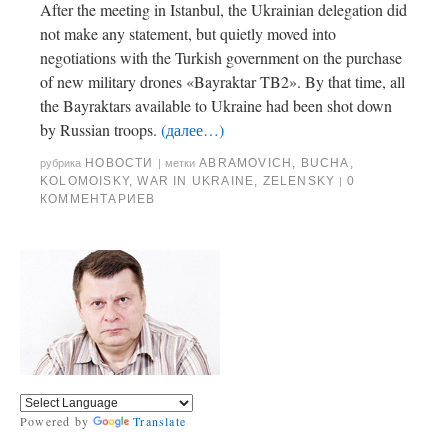
After the meeting in Istanbul, the Ukrainian delegation did
not make any statement, but quietly moved into
negotiations with the Turkish government on the purchase
of new military drones «Bayraktar TB2». By that time, all
the Bayraktars available to Ukraine had been shot down
by Russian troops.
(далее…)
НОВОСТИ
ABRAMOVICH
,
BUCHA
,
рубрика
|
метки
KOLOMOISKY
,
WAR IN UKRAINE
,
ZELENSKY
0
|
КОММЕНТАРИЕВ
Powered by
Translate