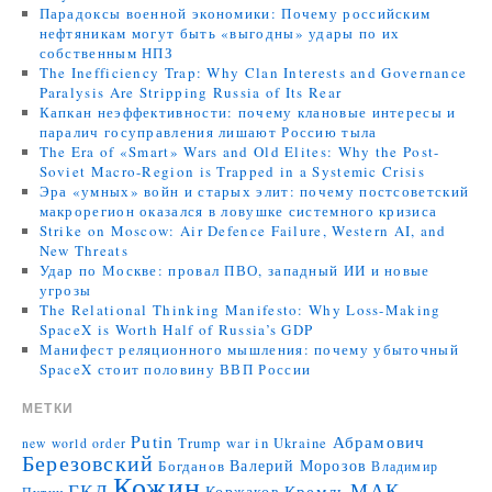
Парадоксы военной экономики: Почему российским
нефтяникам могут быть «выгодны» удары по их
собственным НПЗ
The Inefficiency Trap: Why Clan Interests and Governance
Paralysis Are Stripping Russia of Its Rear
Капкан неэффективности: почему клановые интересы и
паралич госуправления лишают Россию тыла
The Era of «Smart» Wars and Old Elites: Why the Post-
Soviet Macro-Region is Trapped in a Systemic Crisis
Эра «умных» войн и старых элит: почему постсоветский
макрорегион оказался в ловушке системного кризиса
Strike on Moscow: Air Defence Failure, Western AI, and
New Threats
Удар по Москве: провал ПВО, западный ИИ и новые
угрозы
The Relational Thinking Manifesto: Why Loss-Making
SpaceX is Worth Half of Russia’s GDP
Манифест реляционного мышления: почему убыточный
SpaceX стоит половину ВВП России
МЕТКИ
Putin
Абрамович
Trump
war in Ukraine
new world order
Березовский
Валерий Морозов
Богданов
Владимир
Кожин
МАК
ГКД
Коржаков
Кремль