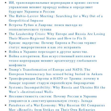
ИИ, транснациональные корпорации и кризис систем
управления меняют природу войны и определяют
будущее Украины и России
The Rubio-Lavrov Meeting: Searching for a Way Out of a
Geopolitical Impasse
Встреча Рубио и Лаврова: поиск выхода из
геополитического тупика
The Leadership Crisis: Why Europe and Russia Are Losing
Their Macro-Regional Status and How to Fix It
Кризис лидерства: Почему Европа и Россия теряют
статус макрорегионов и как это исправить
Война в Украине переходит в другое качество.
Война алгоритмов. Как искусственный интеллект и
техно-корпорации меняют архитектуру глобального
конфликта
Trump’s Transformation of Europe and NATO. The
European bureaucracy has sensed being buried in Ankara
Трансформация Европы и НАТО от Трампа: почему в
Анкаре хоронят старую европейскую бюрократию
Systemic Incompatibility: Why Russia and Ukraine Hit the
West’s «Institutional Wall»
Несовместимость систем: Почему Россия и Украина
упираются в «институциональную стену» Запада
Paradoxes of a War Economy: Why Russian Oil Companies
May «Benefit» from Strikes on Their Own Refineries