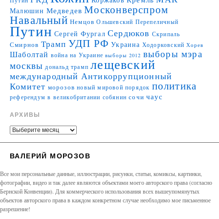
Путин
Москонверспром
Медведев
Малюшин
Навальный
Немцов
Ольшевский
Перепеличный
Путин
Сердюков
Сергей Фургал
Скрипаль
УДП РФ
Трамп
Украина
Смирнов
Ходорковский
Хорев
выборы мэра
Шаболтай
война на Украине
выборы 2012
лещевский
москвы
дональд трамп
международный Антикоррупционный
политика
Комитет
морозов
новый мировой порядок
чаус
сочи
референдум в великобритании
собянин
АРХИВЫ
ВАЛЕРИЙ МОРОЗОВ
Все мои персональные данные, иллюстрации, рисунки, статьи, комиксы, картинки,
фотографии, видео и так далее являются объектами моего авторского права (согласно
Бернской Конвенции). Для коммерческого использования всех вышеупомянутых
объектов авторского права в каждом конкретном случае необходимо мое письменное
разрешение!