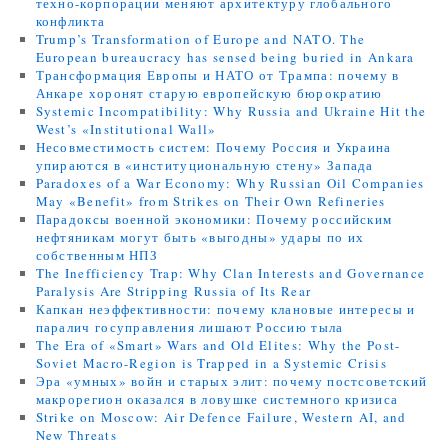
техно-корпорации меняют архитектуру глобального
конфликта
Trump’s Transformation of Europe and NATO. The
European bureaucracy has sensed being buried in Ankara
Трансформация Европы и НАТО от Трампа: почему в
Анкаре хоронят старую европейскую бюрократию
Systemic Incompatibility: Why Russia and Ukraine Hit the
West’s «Institutional Wall»
Несовместимость систем: Почему Россия и Украина
упираются в «институциональную стену» Запада
Paradoxes of a War Economy: Why Russian Oil Companies
May «Benefit» from Strikes on Their Own Refineries
Парадоксы военной экономики: Почему российским
нефтяникам могут быть «выгодны» удары по их
собственным НПЗ
The Inefficiency Trap: Why Clan Interests and Governance
Paralysis Are Stripping Russia of Its Rear
Капкан неэффективности: почему клановые интересы и
паралич госуправления лишают Россию тыла
The Era of «Smart» Wars and Old Elites: Why the Post-
Soviet Macro-Region is Trapped in a Systemic Crisis
Эра «умных» войн и старых элит: почему постсоветский
макрорегион оказался в ловушке системного кризиса
Strike on Moscow: Air Defence Failure, Western AI, and
New Threats