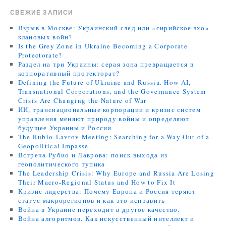
СВЕЖИЕ ЗАПИСИ
Взрыв в Москве: Украинский след или «сирийское эхо»
клановых войн?
Is the Grey Zone in Ukraine Becoming a Corporate
Protectorate?
Раздел на три Украины: серая зона превращается в
корпоративный протекторат?
Defining the Future of Ukraine and Russia. How AI,
Transnational Corporations, and the Governance System
Crisis Are Changing the Nature of War
ИИ, транснациональные корпорации и кризис систем
управления меняют природу войны и определяют
будущее Украины и России
The Rubio-Lavrov Meeting: Searching for a Way Out of a
Geopolitical Impasse
Встреча Рубио и Лаврова: поиск выхода из
геополитического тупика
The Leadership Crisis: Why Europe and Russia Are Losing
Their Macro-Regional Status and How to Fix It
Кризис лидерства: Почему Европа и Россия теряют
статус макрорегионов и как это исправить
Война в Украине переходит в другое качество.
Война алгоритмов. Как искусственный интеллект и