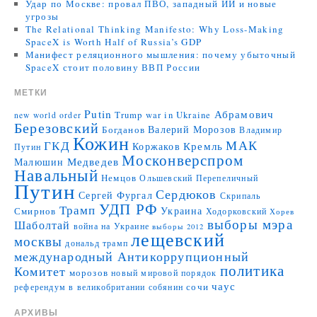
Удар по Москве: провал ПВО, западный ИИ и новые
угрозы
The Relational Thinking Manifesto: Why Loss-Making
SpaceX is Worth Half of Russia’s GDP
Манифест реляционного мышления: почему убыточный
SpaceX стоит половину ВВП России
МЕТКИ
Putin
Абрамович
Trump
war in Ukraine
new world order
Березовский
Валерий Морозов
Богданов
Владимир
Кожин
МАК
ГКД
Коржаков
Кремль
Путин
Москонверспром
Медведев
Малюшин
Навальный
Немцов
Ольшевский
Перепеличный
Путин
Сердюков
Сергей Фургал
Скрипаль
УДП РФ
Трамп
Украина
Смирнов
Ходорковский
Хорев
выборы мэра
Шаболтай
война на Украине
выборы 2012
лещевский
москвы
дональд трамп
международный Антикоррупционный
политика
Комитет
морозов
новый мировой порядок
чаус
сочи
референдум в великобритании
собянин
АРХИВЫ