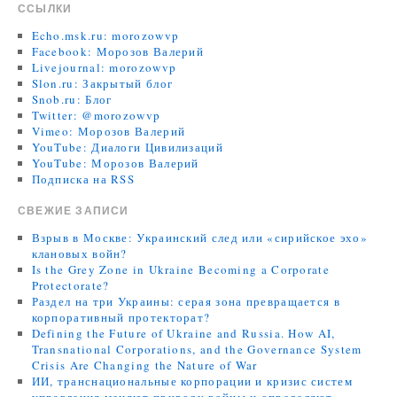
ССЫЛКИ
Echo.msk.ru: morozowvp
Facebook: Морозов Валерий
Livejournal: morozowvp
Slon.ru: Закрытый блог
Snob.ru: Блог
Twitter: @morozowvp
Vimeo: Морозов Валерий
YouTube: Диалоги Цивилизаций
YouTube: Морозов Валерий
Подписка на RSS
СВЕЖИЕ ЗАПИСИ
Взрыв в Москве: Украинский след или «сирийское эхо»
клановых войн?
Is the Grey Zone in Ukraine Becoming a Corporate
Protectorate?
Раздел на три Украины: серая зона превращается в
корпоративный протекторат?
Defining the Future of Ukraine and Russia. How AI,
Transnational Corporations, and the Governance System
Crisis Are Changing the Nature of War
ИИ, транснациональные корпорации и кризис систем