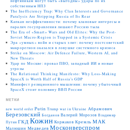
нефтяникам могут быть «выгодны» удары по их
собственным НПЗ
The Inefficiency Trap: Why Clan Interests and Governance
Paralysis Are Stripping Russia of Its Rear
Капкан неэффективности: почему клановые интересы и
паралич госуправления лишают Россию тыла
The Era of «Smart» Wars and Old Elites: Why the Post-
Soviet Macro-Region is Trapped in a Systemic Crisis
Эра «умных» войн и старых элит: почему постсоветский
макрорегион оказался в ловушке системного кризиса
Strike on Moscow: Air Defence Failure, Western AI, and
New Threats
Удар по Москве: провал ПВО, западный ИИ и новые
угрозы
The Relational Thinking Manifesto: Why Loss-Making
SpaceX is Worth Half of Russia’s GDP
Манифест реляционного мышления: почему убыточный
SpaceX стоит половину ВВП России
МЕТКИ
Putin
Абрамович
Trump
war in Ukraine
new world order
Березовский
Валерий Морозов
Богданов
Владимир
Кожин
МАК
ГКД
Коржаков
Кремль
Путин
Москонверспром
Медведев
Малюшин