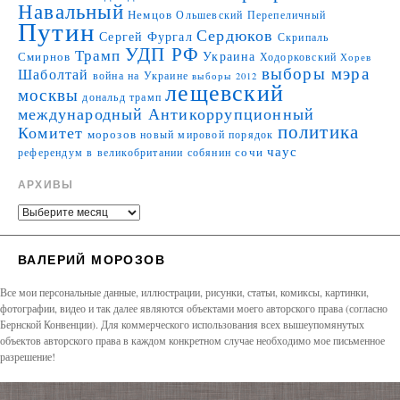
Навальный
Немцов
Ольшевский
Перепеличный
Путин
Сердюков
Сергей Фургал
Скрипаль
УДП РФ
Трамп
Украина
Смирнов
Ходорковский
Хорев
выборы мэра
Шаболтай
война на Украине
выборы 2012
лещевский
москвы
дональд трамп
международный Антикоррупционный
политика
Комитет
морозов
новый мировой порядок
чаус
сочи
референдум в великобритании
собянин
АРХИВЫ
ВАЛЕРИЙ МОРОЗОВ
Все мои персональные данные, иллюстрации, рисунки, статьи, комиксы, картинки,
фотографии, видео и так далее являются объектами моего авторского права (согласно
Бернской Конвенции). Для коммерческого использования всех вышеупомянутых
объектов авторского права в каждом конкретном случае необходимо мое письменное
разрешение!