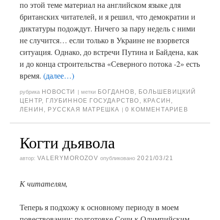
по этой теме материал на английском языке для
британских читателей, и я решил, что демократии и
диктатуры подождут. Ничего за пару недель с ними
не случится… если только в Украине не взорвется
ситуация. Однако, до встречи Путина и Байдена, как
и до конца строительства «Северного потока -2» есть
время.
(далее…)
НОВОСТИ
БОГДАНОВ
,
БОЛЬШЕВИЦКИЙ
рубрика
|
метки
ЦЕНТР
,
ГЛУБИННОЕ ГОСУДАРСТВО
,
КРАСИН
,
ЛЕНИН
,
РУССКАЯ МАТРЕШКА
0 КОММЕНТАРИЕВ
|
Когти дьявола
VALERYMOROZOV
2021/03/21
автор:
опубликовано
К читателям,
Теперь я подхожу к основному периоду в моем
повествовании: подготовке Сочи к Олимпийским