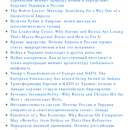
управления меняют природу войны и определяют
будущее Украины и России
The Rubio-Lavrov Meeting: Searching for a Way Out of a
Geopolitical Impasse
Встреча Рубио и Лаврова: поиск выхода из
геополитического тупика
The Leadership Crisis: Why Europe and Russia Are Losing
Their Macro-Regional Status and How to Fix It
Кризис лидерства: Почему Европа и Россия теряют
статус макрорегионов и как это исправить
Война в Украине переходит в другое качество.
Война алгоритмов. Как искусственный интеллект и
техно-корпорации меняют архитектуру глобального
конфликта
Trump’s Transformation of Europe and NATO. The
European bureaucracy has sensed being buried in Ankara
Трансформация Европы и НАТО от Трампа: почему в
Анкаре хоронят старую европейскую бюрократию
Systemic Incompatibility: Why Russia and Ukraine Hit the
West’s «Institutional Wall»
Несовместимость систем: Почему Россия и Украина
упираются в «институциональную стену» Запада
Paradoxes of a War Economy: Why Russian Oil Companies
May «Benefit» from Strikes on Their Own Refineries
Парадоксы военной экономики: Почему российским