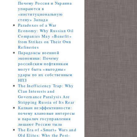
Почему Россия и Украина
упираются в
«институциональную
стену» Запада
Paradoxes of a War
Economy: Why Russian Oil
Companies May «Benefit»
from Strikes on Their Own
Refineries
Парадоксы военной
экономики: Почему
российским нефтяникам
могут быть «выгодны»
удары по их собственным
НПЗ
The Inefficiency Trap: Why
Clan Interests and
Governance Paralysis Are
Stripping Russia of Its Rear
Капкан неэффективности:
почему клановые интересы
и паралич госуправления
лишают Россию тыла
The Era of «Smart» Wars and
Old Elites: Why the Post-