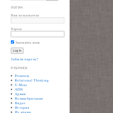
ЛОГИН
Имя пользователя
Пароль
Запомнить меня
Забыли пароль?
РУБРИКИ
Premium
Relational Thinking
U-Mine
АПН
Армия
Великобритания
Видео
История
Их нравы