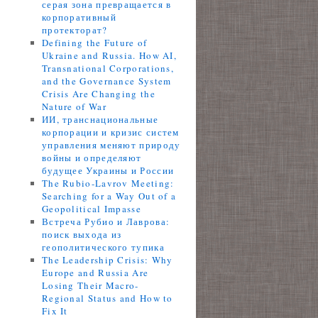
серая зона превращается в
корпоративный
протекторат?
Defining the Future of
Ukraine and Russia. How AI,
Transnational Corporations,
and the Governance System
Crisis Are Changing the
Nature of War
ИИ, транснациональные
корпорации и кризис систем
управления меняют природу
войны и определяют
будущее Украины и России
The Rubio-Lavrov Meeting:
Searching for a Way Out of a
Geopolitical Impasse
Встреча Рубио и Лаврова:
поиск выхода из
геополитического тупика
The Leadership Crisis: Why
Europe and Russia Are
Losing Their Macro-
Regional Status and How to
Fix It