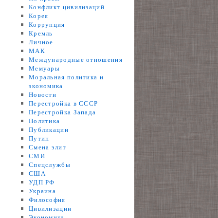
Конфликт цивилизаций
Корея
Коррупция
Кремль
Личное
МАК
Международные отношения
Мемуары
Моральная политика и
экономика
Новости
Перестройка в СССР
Перестройка Запада
Политика
Публикации
Путин
Смена элит
СМИ
Спецслужбы
США
УДП РФ
Украина
Философия
Цивилизации
Экономика