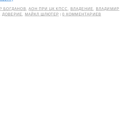
Р БОГДАНОВ
,
АОН ПРИ ЦК КПСС
,
ВЛАДЕНИЕ
,
ВЛАДИМИР
,
ДОВЕРИЕ
,
МАЙКЛ ШЛЮТЕР
0 КОММЕНТАРИЕВ
|