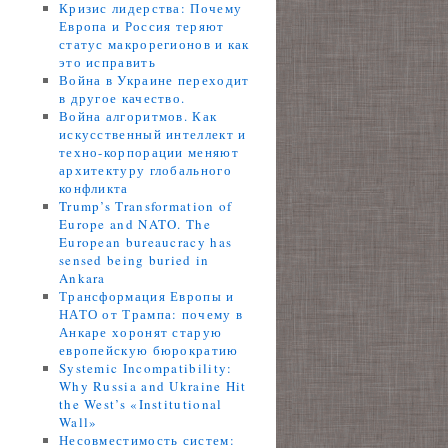
Кризис лидерства: Почему
Европа и Россия теряют
статус макрорегионов и как
это исправить
Война в Украине переходит
в другое качество.
Война алгоритмов. Как
искусственный интеллект и
техно-корпорации меняют
архитектуру глобального
конфликта
Trump’s Transformation of
Europe and NATO. The
European bureaucracy has
sensed being buried in
Ankara
Трансформация Европы и
НАТО от Трампа: почему в
Анкаре хоронят старую
европейскую бюрократию
Systemic Incompatibility:
Why Russia and Ukraine Hit
the West’s «Institutional
Wall»
Несовместимость систем: