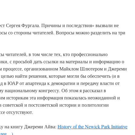
ст Сергея Фургала. Причины и последствия» вызвали не
росы со стороны читателей. Вопросы можно разделить на три
ы читателей, в том числе тех, кто профессионально
ки, с просьбой дать ссылки на материалы и информацию о
ном процессе, организованном Майклом Шлютером и Джереми
 целью найти решения, которые могли бы обеспечить (и в
д в ЮАР от апартеида к демократии и передачу власти от
 национальному конгрессу. Об этом я рассказал в
им историкам эта информация показалась неожиданной и
в советской и постсоветской истории и политологии
се отсутствуют.
ку на книгу Джереми Айва:
History of the Newick Park Initiative
алее…)