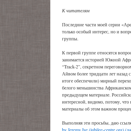
К читателям
Последние части моей серии «Аре
только особый интерес, но и воп
группы.
К первой группе относятся вопрос
занимается историей Южной Афри
“Track-2”, секретном переговор
Айвом более тридцати лет назад с
итоге обеспечили) мирный перехо
белого меньшинства Африканскому
предыдущем материале. Российск
интересной, видимо, потому, что 
материалы об этом важном процес
Выполняя эти просьбы, даю ссыл
by Jeremy Ive (jubilee-centre.org)
(д