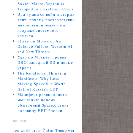
Soviet Macro-Region is
Trapped in a Systemic Crisis
Эра «умных» войн и старых
элит: почему постсоветский
макрорегион оказался в
ловушке системного
кризиса
Strike on Moscow: Air
Defence Failure, Western AI,
and New Threats
Удар по Москве: провал
ПВО, западный ИИ и новые
угрозы
The Relational Thinking
Manifesto: Why Loss-
Making SpaceX is Worth
Half of Russia’s GDP
Манифест реляционного
мышления: почему
убыточный SpaceX стоит
половину ВВП России
МЕТКИ
Putin
Trump
war
new world order