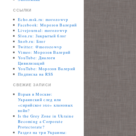
ССЫЛКИ
Echo.msk.ru: morozowvp
Facebook: Морозов Валерий
Livejournal: morozowvp
Slon.ru: Закрытый блог
Snob.ru: Блог
Twitter: @morozowvp
Vimeo: Морозов Валерий
YouTube: Диалоги
Цивилизаций
YouTube: Морозов Валерий
Подписка на RSS
СВЕЖИЕ ЗАПИСИ
Взрыв в Москве:
Украинский след или
«сирийское эхо» клановых
войн?
Is the Grey Zone in Ukraine
Becoming a Corporate
Protectorate?
Раздел на три Украины: