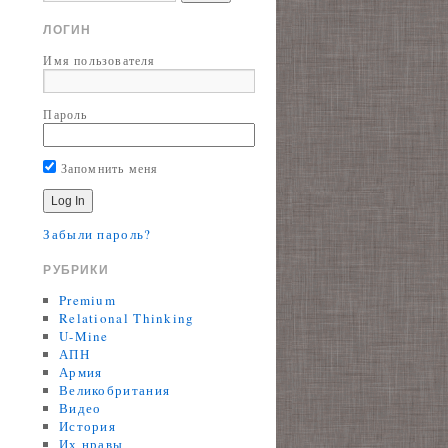
ЛОГИН
Имя пользователя
Пароль
Запомнить меня
Забыли пароль?
РУБРИКИ
Premium
Relational Thinking
U-Mine
АПН
Армия
Великобритания
Видео
История
Их нравы