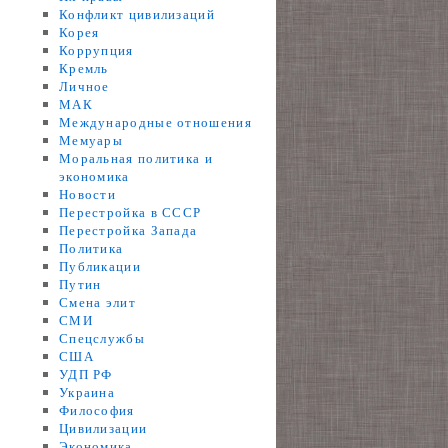
Конфликт цивилизаций
Корея
Коррупция
Кремль
Личное
МАК
Международные отношения
Мемуары
Моральная политика и
экономика
Новости
Перестройка в СССР
Перестройка Запада
Политика
Публикации
Путин
Смена элит
СМИ
Спецслужбы
США
УДП РФ
Украина
Философия
Цивилизации
Экономика