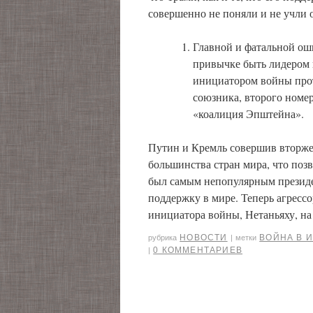
совершенно не поняли и не учли 
Главной и фатальной оши
привычке быть лидером 
инициатором войны прот
союзника, второго номе
«коалиция Эпштейна».
Путин и Кремль совершив вторжен
большинства стран мира, что поз
был самым непопулярным президе
поддержку в мире. Теперь агресс
инициатора войны, Нетаньяху, на
НОВОСТИ
ВОЙНА В 
рубрика
|
метки
0 КОММЕНТАРИЕВ
|