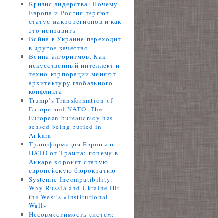
Кризис лидерства: Почему
Европа и Россия теряют
статус макрорегионов и как
это исправить
Война в Украине переходит
в другое качество.
Война алгоритмов. Как
искусственный интеллект и
техно-корпорации меняют
архитектуру глобального
конфликта
Trump’s Transformation of
Europe and NATO. The
European bureaucracy has
sensed being buried in
Ankara
Трансформация Европы и
НАТО от Трампа: почему в
Анкаре хоронят старую
европейскую бюрократию
Systemic Incompatibility:
Why Russia and Ukraine Hit
the West’s «Institutional
Wall»
Несовместимость систем: