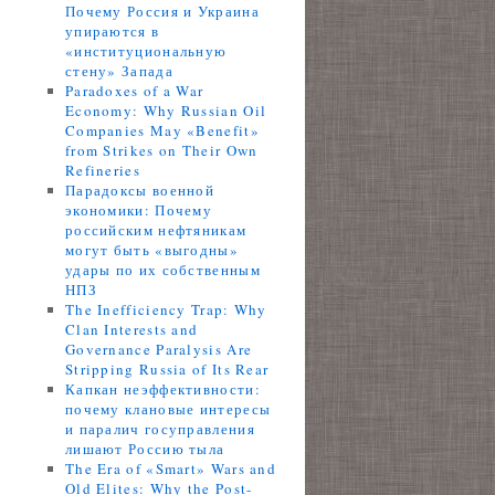
Почему Россия и Украина
упираются в
«институциональную
стену» Запада
Paradoxes of a War
Economy: Why Russian Oil
Companies May «Benefit»
from Strikes on Their Own
Refineries
Парадоксы военной
экономики: Почему
российским нефтяникам
могут быть «выгодны»
удары по их собственным
НПЗ
The Inefficiency Trap: Why
Clan Interests and
Governance Paralysis Are
Stripping Russia of Its Rear
Капкан неэффективности:
почему клановые интересы
и паралич госуправления
лишают Россию тыла
The Era of «Smart» Wars and
Old Elites: Why the Post-