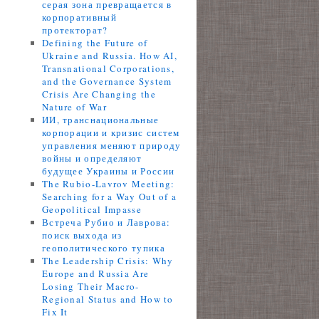
серая зона превращается в
корпоративный
протекторат?
Defining the Future of
Ukraine and Russia. How AI,
Transnational Corporations,
and the Governance System
Crisis Are Changing the
Nature of War
ИИ, транснациональные
корпорации и кризис систем
управления меняют природу
войны и определяют
будущее Украины и России
The Rubio-Lavrov Meeting:
Searching for a Way Out of a
Geopolitical Impasse
Встреча Рубио и Лаврова:
поиск выхода из
геополитического тупика
The Leadership Crisis: Why
Europe and Russia Are
Losing Their Macro-
Regional Status and How to
Fix It