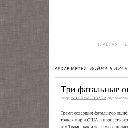
ГЛАВНАЯ
Б
ВОЙНА В ИРА
АРХИВ МЕТКИ:
Три фатальные о
VALERYMOROZOV
автор:
опубликовано
Трамп совершил фатальную ошибку
толкая мир и США в пропасть экон
что Трамп, как и те, кто его подд