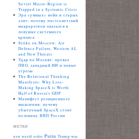
Soviet Macro-Region is
Trapped in a Systemic Crisis
Эра «умных» войн и старых
элит: почему постсоветский
макрорегион оказался в
ловушке системного
кризиса
Strike on Moscow: Air
Defence Failure, Western AI,
and New Threats
Удар по Москве: провал
ПВО, западный ИИ и новые
угрозы
The Relational Thinking
Manifesto: Why Loss-
Making SpaceX is Worth
Half of Russia’s GDP
Манифест реляционного
мышления: почему
убыточный SpaceX стоит
половину ВВП России
МЕТКИ
Putin
Trump
war
new world order