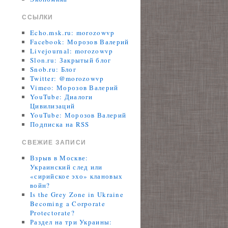
ССЫЛКИ
Echo.msk.ru: morozowvp
Facebook: Морозов Валерий
Livejournal: morozowvp
Slon.ru: Закрытый блог
Snob.ru: Блог
Twitter: @morozowvp
Vimeo: Морозов Валерий
YouTube: Диалоги
Цивилизаций
YouTube: Морозов Валерий
Подписка на RSS
СВЕЖИЕ ЗАПИСИ
Взрыв в Москве:
Украинский след или
«сирийское эхо» клановых
войн?
Is the Grey Zone in Ukraine
Becoming a Corporate
Protectorate?
Раздел на три Украины: