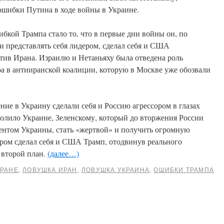
ошибки Путина в ходе войны в Украине.
бкой Трампа стало то, что в первые дни войны он, по
и представлять себя лидером, сделал себя и США
ив Ирана. Израилю и Нетаньяху была отведена роль
ра в антииранской коалиции, которую в Москве уже обозвали
ие в Украину сделали себя и Россию агрессором в глазах
волило Украине, Зеленскому, который до вторжения России
нтом Украины, стать «жертвой» и получить огромную
ором сделал себя и США Трамп, отодвинув реального
 второй план.
(далее…)
ИРАНЕ
,
ЛОВУШКА ИРАН
,
ЛОВУШКА УКРАИНА
,
ОШИБКИ ТРАМПА