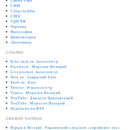
Смена элит
СМИ
Спецслужбы
США
УДП РФ
Украина
Философия
Цивилизации
Экономика
ССЫЛКИ
Echo.msk.ru: morozowvp
Facebook: Морозов Валерий
Livejournal: morozowvp
Slon.ru: Закрытый блог
Snob.ru: Блог
Twitter: @morozowvp
Vimeo: Морозов Валерий
YouTube: Диалоги Цивилизаций
YouTube: Морозов Валерий
Подписка на RSS
СВЕЖИЕ ЗАПИСИ
Взрыв в Москве: Украинский след или «сирийское эхо»