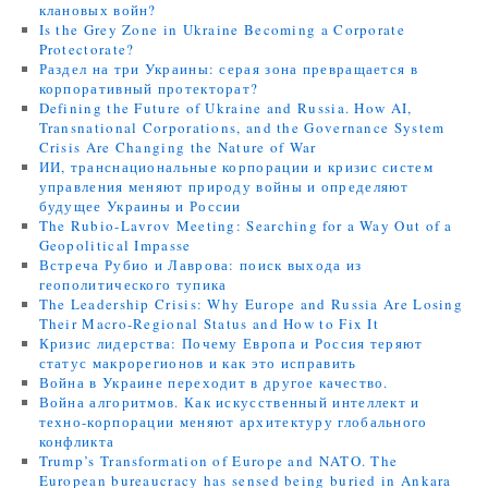
клановых войн?
Is the Grey Zone in Ukraine Becoming a Corporate
Protectorate?
Раздел на три Украины: серая зона превращается в
корпоративный протекторат?
Defining the Future of Ukraine and Russia. How AI,
Transnational Corporations, and the Governance System
Crisis Are Changing the Nature of War
ИИ, транснациональные корпорации и кризис систем
управления меняют природу войны и определяют
будущее Украины и России
The Rubio-Lavrov Meeting: Searching for a Way Out of a
Geopolitical Impasse
Встреча Рубио и Лаврова: поиск выхода из
геополитического тупика
The Leadership Crisis: Why Europe and Russia Are Losing
Their Macro-Regional Status and How to Fix It
Кризис лидерства: Почему Европа и Россия теряют
статус макрорегионов и как это исправить
Война в Украине переходит в другое качество.
Война алгоритмов. Как искусственный интеллект и
техно-корпорации меняют архитектуру глобального
конфликта
Trump’s Transformation of Europe and NATO. The
European bureaucracy has sensed being buried in Ankara