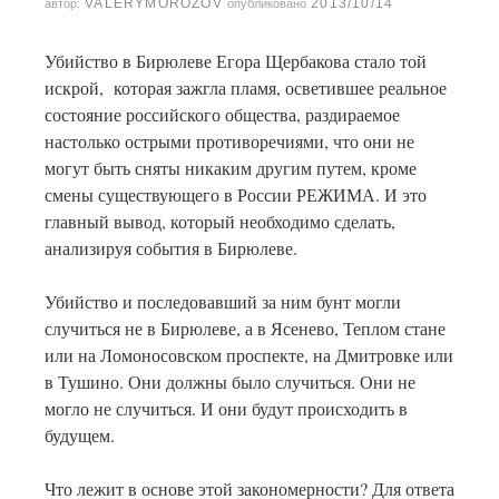
VALERYMOROZOV
2013/10/14
автор:
опубликовано
Убийство в Бирюлеве Егора Щербакова стало той
искрой, которая зажгла пламя, осветившее реальное
состояние российского общества, раздираемое
настолько острыми противоречиями, что они не
могут быть сняты никаким другим путем, кроме
смены существующего в России РЕЖИМА. И это
главный вывод, который необходимо сделать,
анализируя события в Бирюлеве.
Убийство и последовавший за ним бунт могли
случиться не в Бирюлеве, а в Ясенево, Теплом стане
или на Ломоносовском проспекте, на Дмитровке или
в Тушино. Они должны было случиться. Они не
могло не случиться. И они будут происходить в
будущем.
Что лежит в основе этой закономерности? Для ответа