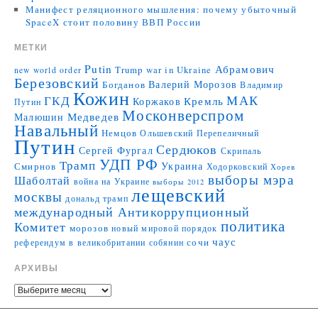
Манифест реляционного мышления: почему убыточный
SpaceX стоит половину ВВП России
МЕТКИ
Putin
Абрамович
Trump
war in Ukraine
new world order
Березовский
Валерий Морозов
Богданов
Владимир
Кожин
МАК
ГКД
Коржаков
Кремль
Путин
Москонверспром
Медведев
Малюшин
Навальный
Немцов
Ольшевский
Перепеличный
Путин
Сердюков
Сергей Фургал
Скрипаль
УДП РФ
Трамп
Украина
Смирнов
Ходорковский
Хорев
выборы мэра
Шаболтай
война на Украине
выборы 2012
лещевский
москвы
дональд трамп
международный Антикоррупционный
политика
Комитет
морозов
новый мировой порядок
чаус
сочи
референдум в великобритании
собянин
АРХИВЫ