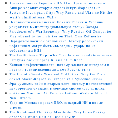
Трансформация Европы и НАТО от Трампа: почему в
Анкаре хоронят старую европейскую бюрократию
Systemic Incompatibility: Why Russia and Ukraine Hit the
West’s «Institutional Wall»
Несовместимость систем: Почему Россия и Украина
упираются в «институциональную стену» Запада
Paradoxes of a War Economy: Why Russian Oil Companies
May «Benefit» from Strikes on Their Own Refineries
Парадоксы военной экономики: Почему российским
нефтяникам могут быть «выгодны» удары по их
собственным НПЗ
The Inefficiency Trap: Why Clan Interests and Governance
Paralysis Are Stripping Russia of Its Rear
Капкан неэффективности: почему клановые интересы и
паралич госуправления лишают Россию тыла
The Era of «Smart» Wars and Old Elites: Why the Post-
Soviet Macro-Region is Trapped in a Systemic Crisis
Эра «умных» войн и старых элит: почему постсоветский
макрорегион оказался в ловушке системного кризиса
Strike on Moscow: Air Defence Failure, Western AI, and
New Threats
Удар по Москве: провал ПВО, западный ИИ и новые
угрозы
The Relational Thinking Manifesto: Why Loss-Making
SpaceX is Worth Half of Russia’s GDP