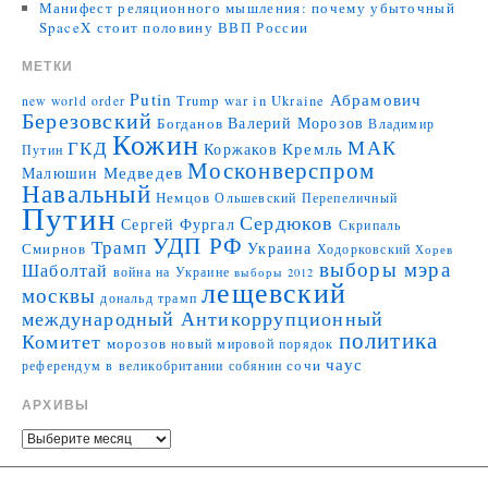
Манифест реляционного мышления: почему убыточный
SpaceX стоит половину ВВП России
МЕТКИ
Putin
Абрамович
Trump
war in Ukraine
new world order
Березовский
Валерий Морозов
Богданов
Владимир
Кожин
МАК
ГКД
Коржаков
Кремль
Путин
Москонверспром
Медведев
Малюшин
Навальный
Немцов
Ольшевский
Перепеличный
Путин
Сердюков
Сергей Фургал
Скрипаль
УДП РФ
Трамп
Украина
Смирнов
Ходорковский
Хорев
выборы мэра
Шаболтай
война на Украине
выборы 2012
лещевский
москвы
дональд трамп
международный Антикоррупционный
политика
Комитет
морозов
новый мировой порядок
чаус
сочи
референдум в великобритании
собянин
АРХИВЫ