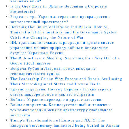
клановых войн?
Is the Grey Zone in Ukraine Becoming a Corporate
Protectorate?
Раздел на три Украины: серая зона превращается в
корпоративный протекторат?
Defining the Future of Ukraine and Russia. How AI,
Transnational Corporations, and the Governance System
Crisis Are Changing the Nature of War
ИИ, транснациональные корпорации и кризис систем
управления меняют природу войны и определяют
будущее Украины и России
The Rubio-Lavrov Meeting: Searching for a Way Out of a
Geopolitical Impasse
Встреча Рубио и Лаврова: поиск выхода из
геополитического тупика
The Leadership Crisis: Why Europe and Russia Are Losing
Their Macro-Regional Status and How to Fix It
Кризис лидерства: Почему Европа и Россия теряют
статус макрорегионов и как это исправить
Война в Украине переходит в другое качество.
Война алгоритмов. Как искусственный интеллект и
техно-корпорации меняют архитектуру глобального
конфликта
Trump’s Transformation of Europe and NATO. The
European bureaucracy has sensed being buried in Ankara