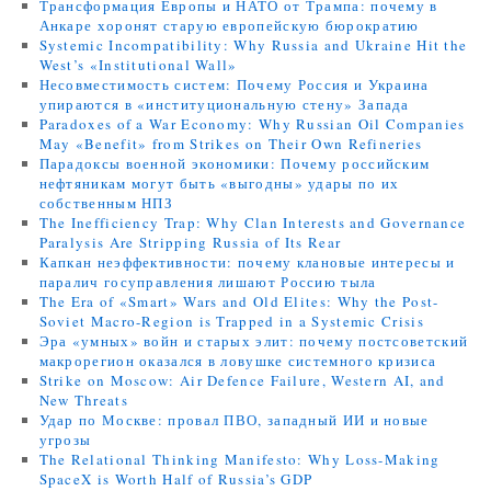
Трансформация Европы и НАТО от Трампа: почему в
Анкаре хоронят старую европейскую бюрократию
Systemic Incompatibility: Why Russia and Ukraine Hit the
West’s «Institutional Wall»
Несовместимость систем: Почему Россия и Украина
упираются в «институциональную стену» Запада
Paradoxes of a War Economy: Why Russian Oil Companies
May «Benefit» from Strikes on Their Own Refineries
Парадоксы военной экономики: Почему российским
нефтяникам могут быть «выгодны» удары по их
собственным НПЗ
The Inefficiency Trap: Why Clan Interests and Governance
Paralysis Are Stripping Russia of Its Rear
Капкан неэффективности: почему клановые интересы и
паралич госуправления лишают Россию тыла
The Era of «Smart» Wars and Old Elites: Why the Post-
Soviet Macro-Region is Trapped in a Systemic Crisis
Эра «умных» войн и старых элит: почему постсоветский
макрорегион оказался в ловушке системного кризиса
Strike on Moscow: Air Defence Failure, Western AI, and
New Threats
Удар по Москве: провал ПВО, западный ИИ и новые
угрозы
The Relational Thinking Manifesto: Why Loss-Making
SpaceX is Worth Half of Russia’s GDP