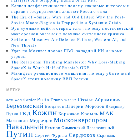
Paralysis Are Stripping Russia of Its Rear
Капкан неэффективности: почему клановые интересы и
паралич госуправления лишают Россию тыла
The Era of «Smart» Wars and Old Elites: Why the Post-
Soviet Macro-Region is Trapped in a Systemic Crisis
Эра «умных» войн и старых элит: почему постсоветский
макрорегион оказался в ловушке системного кризиса
Strike on Moscow: Air Defence Failure, Western AI, and
New Threats
Удар по Москве: провал ПВО, западный ИИ и новые
угрозы
The Relational Thinking Manifesto: Why Loss-Making
SpaceX is Worth Half of Russia’s GDP
Манифест реляционного мышления: почему убыточный
SpaceX стоит половину ВВП России
МЕТКИ
Putin
Абрамович
Trump
war in Ukraine
new world order
Березовский
Валерий Морозов
Богданов
Владимир
Кожин
МАК
ГКД
Коржаков
Кремль
Путин
Москонверспром
Медведев
Малюшин
Навальный
Немцов
Ольшевский
Перепеличный
Путин
Сердюков
Сергей Фургал
Скрипаль