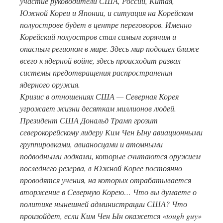
участие руководители США, России, Китая,
Южной Кореи и Японии, и ситуация на Корейском
полуострове будет в центре переговоров. Именно
Корейский полуостров стал самым горячим и
опасным регионом в мире. Здесь мир подошел ближе
всего к ядерной войне, здесь происходит развал
системы предотвращения распространения
ядерного оружия.
Кризис в отношениях США — Северная Корея
угрожает жизни десяткам миллионов людей.
Президент США Дональд Трамп грозит
северокорейскому лидеру Ким Чен Ыну авиационными
группировками, авианосцами и атомными
подводными лодками, которые считаются оружием
последнего резерва, в Южной Корее постоянно
проводятся учения, на которых отрабатывается
вторжение в Северную Корею… Что вы думаете о
политике нынешней администрации США? Что
произойдет, если Ким Чен Ын окажется «tough guy»