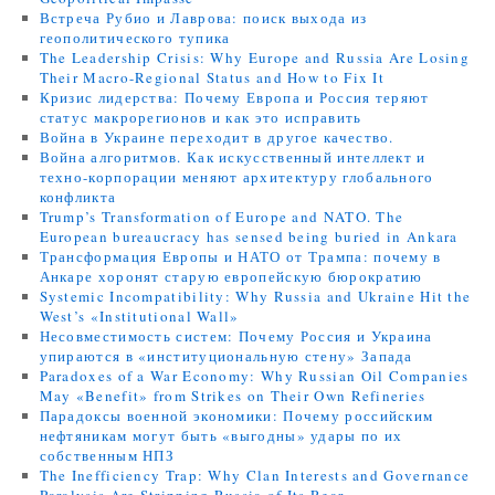
Встреча Рубио и Лаврова: поиск выхода из
геополитического тупика
The Leadership Crisis: Why Europe and Russia Are Losing
Their Macro-Regional Status and How to Fix It
Кризис лидерства: Почему Европа и Россия теряют
статус макрорегионов и как это исправить
Война в Украине переходит в другое качество.
Война алгоритмов. Как искусственный интеллект и
техно-корпорации меняют архитектуру глобального
конфликта
Trump’s Transformation of Europe and NATO. The
European bureaucracy has sensed being buried in Ankara
Трансформация Европы и НАТО от Трампа: почему в
Анкаре хоронят старую европейскую бюрократию
Systemic Incompatibility: Why Russia and Ukraine Hit the
West’s «Institutional Wall»
Несовместимость систем: Почему Россия и Украина
упираются в «институциональную стену» Запада
Paradoxes of a War Economy: Why Russian Oil Companies
May «Benefit» from Strikes on Their Own Refineries
Парадоксы военной экономики: Почему российским
нефтяникам могут быть «выгодны» удары по их
собственным НПЗ
The Inefficiency Trap: Why Clan Interests and Governance