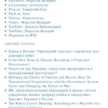
Facebook: Морозов Валерий
Livejournal: morozowvp
Slon.ru: Закрытый блог
Snob.ru: Блог
Twitter: @morozowvp
Vimeo: Морозов Валерий
YouTube: Диалоги Цивилизаций
YouTube: Морозов Валерий
Подписка на RSS
СВЕЖИЕ ЗАПИСИ
Взрыв в Москве: Украинский след или «сирийское эхо»
клановых войн?
Is the Grey Zone in Ukraine Becoming a Corporate
Protectorate?
Раздел на три Украины: серая зона превращается в
корпоративный протекторат?
Defining the Future of Ukraine and Russia. How AI,
Transnational Corporations, and the Governance System
Crisis Are Changing the Nature of War
ИИ, транснациональные корпорации и кризис систем
управления меняют природу войны и определяют
будущее Украины и России
The Rubio-Lavrov Meeting: Searching for a Way Out of a
Geopolitical Impasse