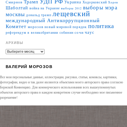
УДП РФ
Трамп
Украина
Смирнов
Ходорковский
Хорев
выборы мэра
Шаболтай
война на Украине
выборы 2012
лещевский
москвы
дональд трамп
международный Антикоррупционный
политика
Комитет
морозов
новый мировой порядок
чаус
сочи
референдум в великобритании
собянин
АРХИВЫ
ВАЛЕРИЙ МОРОЗОВ
Все мои персональные данные, иллюстрации, рисунки, статьи, комиксы, картинки,
фотографии, видео и так далее являются объектами моего авторского права (согласно
Бернской Конвенции). Для коммерческого использования всех вышеупомянутых
объектов авторского права в каждом конкретном случае необходимо мое письменное
разрешение!