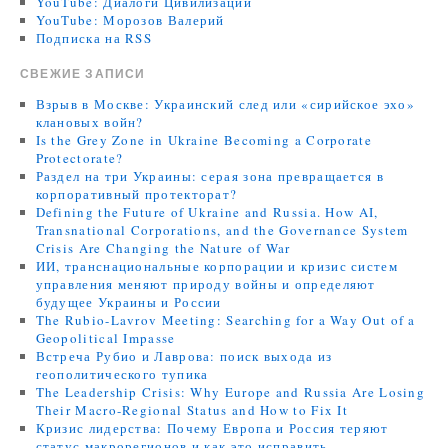
YouTube: Диалоги Цивилизаций
YouTube: Морозов Валерий
Подписка на RSS
СВЕЖИЕ ЗАПИСИ
Взрыв в Москве: Украинский след или «сирийское эхо»
клановых войн?
Is the Grey Zone in Ukraine Becoming a Corporate
Protectorate?
Раздел на три Украины: серая зона превращается в
корпоративный протекторат?
Defining the Future of Ukraine and Russia. How AI,
Transnational Corporations, and the Governance System
Crisis Are Changing the Nature of War
ИИ, транснациональные корпорации и кризис систем
управления меняют природу войны и определяют
будущее Украины и России
The Rubio-Lavrov Meeting: Searching for a Way Out of a
Geopolitical Impasse
Встреча Рубио и Лаврова: поиск выхода из
геополитического тупика
The Leadership Crisis: Why Europe and Russia Are Losing
Their Macro-Regional Status and How to Fix It
Кризис лидерства: Почему Европа и Россия теряют
статус макрорегионов и как это исправить