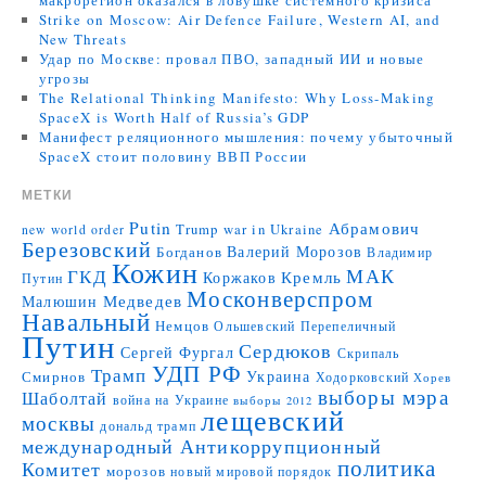
макрорегион оказался в ловушке системного кризиса
Strike on Moscow: Air Defence Failure, Western AI, and
New Threats
Удар по Москве: провал ПВО, западный ИИ и новые
угрозы
The Relational Thinking Manifesto: Why Loss-Making
SpaceX is Worth Half of Russia’s GDP
Манифест реляционного мышления: почему убыточный
SpaceX стоит половину ВВП России
МЕТКИ
Putin
Абрамович
Trump
war in Ukraine
new world order
Березовский
Валерий Морозов
Богданов
Владимир
Кожин
МАК
ГКД
Коржаков
Кремль
Путин
Москонверспром
Медведев
Малюшин
Навальный
Немцов
Ольшевский
Перепеличный
Путин
Сердюков
Сергей Фургал
Скрипаль
УДП РФ
Трамп
Украина
Смирнов
Ходорковский
Хорев
выборы мэра
Шаболтай
война на Украине
выборы 2012
лещевский
москвы
дональд трамп
международный Антикоррупционный
политика
Комитет
морозов
новый мировой порядок