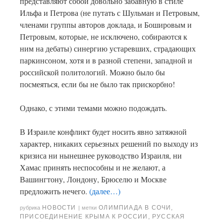
представляют собой довольно забавную в стиле
Ильфа и Петрова (не путать с Шульман и Петровым,
членами группы авторов доклада, и Бошировым и
Петровым, которые, не исключено, собираются к
ним на дебаты) синергию устаревших, страдающих
паркинсоном, хотя и в разной степени, западной и
российской политологий. Можно было бы
посмеяться, если бы не было так прискорбно!
Однако, с этими темами можно подождать.
В Израиле конфликт будет носить явно затяжной
характер, никаких серьезных решений по выходу из
кризиса ни нынешнее руководство Израиля, ни
Хамас принять неспособны и не желают, а
Вашингтону, Лондону, Брюселю и Москве
предложить нечего.
(далее…)
НОВОСТИ
ОЛИМПИАДА В СОЧИ
,
рубрика
|
метки
ПРИСОЕДИНЕНИЕ КРЫМА К РОССИИ
,
РУССКАЯ