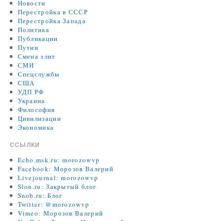
Новости
Перестройка в СССР
Перестройка Запада
Политика
Публикации
Путин
Смена элит
СМИ
Спецслужбы
США
УДП РФ
Украина
Философия
Цивилизации
Экономика
ССЫЛКИ
Echo.msk.ru: morozowvp
Facebook: Морозов Валерий
Livejournal: morozowvp
Slon.ru: Закрытый блог
Snob.ru: Блог
Twitter: @morozowvp
Vimeo: Морозов Валерий