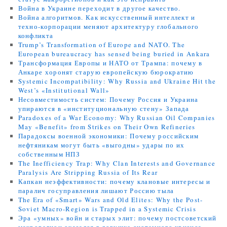
Война в Украине переходит в другое качество.
Война алгоритмов. Как искусственный интеллект и
техно-корпорации меняют архитектуру глобального
конфликта
Trump’s Transformation of Europe and NATO. The
European bureaucracy has sensed being buried in Ankara
Трансформация Европы и НАТО от Трампа: почему в
Анкаре хоронят старую европейскую бюрократию
Systemic Incompatibility: Why Russia and Ukraine Hit the
West’s «Institutional Wall»
Несовместимость систем: Почему Россия и Украина
упираются в «институциональную стену» Запада
Paradoxes of a War Economy: Why Russian Oil Companies
May «Benefit» from Strikes on Their Own Refineries
Парадоксы военной экономики: Почему российским
нефтяникам могут быть «выгодны» удары по их
собственным НПЗ
The Inefficiency Trap: Why Clan Interests and Governance
Paralysis Are Stripping Russia of Its Rear
Капкан неэффективности: почему клановые интересы и
паралич госуправления лишают Россию тыла
The Era of «Smart» Wars and Old Elites: Why the Post-
Soviet Macro-Region is Trapped in a Systemic Crisis
Эра «умных» войн и старых элит: почему постсоветский