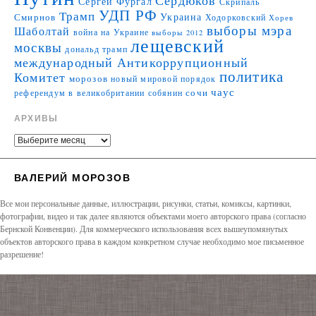
Сердюков
Сергей Фургал
Скрипаль
УДП РФ
Трамп
Украина
Смирнов
Ходорковский
Хорев
выборы мэра
Шаболтай
война на Украине
выборы 2012
лещевский
москвы
дональд трамп
международный Антикоррупционный
политика
Комитет
морозов
новый мировой порядок
чаус
сочи
референдум в великобритании
собянин
АРХИВЫ
ВАЛЕРИЙ МОРОЗОВ
Все мои персональные данные, иллюстрации, рисунки, статьи, комиксы, картинки,
фотографии, видео и так далее являются объектами моего авторского права (согласно
Бернской Конвенции). Для коммерческого использования всех вышеупомянутых
объектов авторского права в каждом конкретном случае необходимо мое письменное
разрешение!