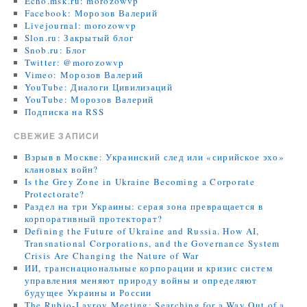
Echo.msk.ru: morozowvp
Facebook: Морозов Валерий
Livejournal: morozowvp
Slon.ru: Закрытый блог
Snob.ru: Блог
Twitter: @morozowvp
Vimeo: Морозов Валерий
YouTube: Диалоги Цивилизаций
YouTube: Морозов Валерий
Подписка на RSS
СВЕЖИЕ ЗАПИСИ
Взрыв в Москве: Украинский след или «сирийское эхо»
клановых войн?
Is the Grey Zone in Ukraine Becoming a Corporate
Protectorate?
Раздел на три Украины: серая зона превращается в
корпоративный протекторат?
Defining the Future of Ukraine and Russia. How AI,
Transnational Corporations, and the Governance System
Crisis Are Changing the Nature of War
ИИ, транснациональные корпорации и кризис систем
управления меняют природу войны и определяют
будущее Украины и России
The Rubio-Lavrov Meeting: Searching for a Way Out of a