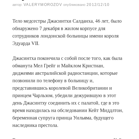
VALERYMOROZOV
2012/12/10
автор:
опубликовано
Тело медсестры Джасинтхи Салданха, 46 лет, было
обнаружено 7 декабря в жилом корпусе для
сотрудников лондонской больницы имени короля
Эдуарда VII.
Джасинтха покончила с собой после того, как была
обманута Мел Грейг и Майклом Кристиан,
диджеями австралийской радиостанции, которые
позвонили по телефону в больницу и,
представившись королевой Великобритании и
принцем Чарльзом, убедили дежурившую в этот
день Джасинтху соединить их с палатой, где в это
время находилась на обследовании Кейт Миддлтон,
беременная супруга принца Уильяма, будущего
наследника престола.