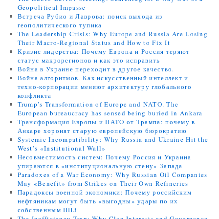
Geopolitical Impasse
Встреча Рубио и Лаврова: поиск выхода из
геополитического тупика
The Leadership Crisis: Why Europe and Russia Are Losing
Their Macro-Regional Status and How to Fix It
Кризис лидерства: Почему Европа и Россия теряют
статус макрорегионов и как это исправить
Война в Украине переходит в другое качество.
Война алгоритмов. Как искусственный интеллект и
техно-корпорации меняют архитектуру глобального
конфликта
Trump’s Transformation of Europe and NATO. The
European bureaucracy has sensed being buried in Ankara
Трансформация Европы и НАТО от Трампа: почему в
Анкаре хоронят старую европейскую бюрократию
Systemic Incompatibility: Why Russia and Ukraine Hit the
West’s «Institutional Wall»
Несовместимость систем: Почему Россия и Украина
упираются в «институциональную стену» Запада
Paradoxes of a War Economy: Why Russian Oil Companies
May «Benefit» from Strikes on Their Own Refineries
Парадоксы военной экономики: Почему российским
нефтяникам могут быть «выгодны» удары по их
собственным НПЗ
The Inefficiency Trap: Why Clan Interests and Governance