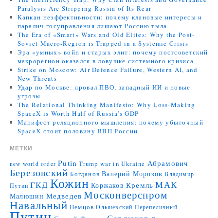
Paralysis Are Stripping Russia of Its Rear
Капкан неэффективности: почему клановые интересы и
паралич госуправления лишают Россию тыла
The Era of «Smart» Wars and Old Elites: Why the Post-
Soviet Macro-Region is Trapped in a Systemic Crisis
Эра «умных» войн и старых элит: почему постсоветский
макрорегион оказался в ловушке системного кризиса
Strike on Moscow: Air Defence Failure, Western AI, and
New Threats
Удар по Москве: провал ПВО, западный ИИ и новые
угрозы
The Relational Thinking Manifesto: Why Loss-Making
SpaceX is Worth Half of Russia’s GDP
Манифест реляционного мышления: почему убыточный
SpaceX стоит половину ВВП России
МЕТКИ
Putin
Абрамович
Trump
war in Ukraine
new world order
Березовский
Валерий Морозов
Богданов
Владимир
Кожин
МАК
ГКД
Коржаков
Кремль
Путин
Москонверспром
Медведев
Малюшин
Навальный
Немцов
Ольшевский
Перепеличный
Путин