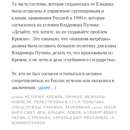
Та часть системы, которая сохранилась от Ельцина,
была оставлена в управление группировкам и
кланам, правившим Россией в 1990-е, которые
согласились на условия Владимира Путина:
«Делайте, что хотите, но не создавайте проблем
Кремлю». Это означало, что «внешняя матрёшка»
должна была оставить большую политику для клана
Владимира Путина, делать то, что приказывали из
Кремля, и не лезть в дела «глубинного государства».
Те, кто не был согласен и попытался активно
сопротивляться, из России исчезли или оказались в
заключении.
(далее…)
ИСТОРИЯ
,
КРЕМЛЬ
,
ЛИЧНОЕ
,
МЕМУАРЫ
,
рубрика
НОВОСТИ
,
ПЕРЕСТРОЙКА В СССР
,
ПОЛИТИКА
,
СПЕЦСЛУЖБЫ
,
УКРАИНА
,
ЭКОНОМИКА
АККОР
,
|
метки
БИЛЛ СМИТ
,
ВПК
,
ЕЛЬЦИН
,
ЛОБОВ
,
НОРБЕРТ ВЕБЕР
,
ПЕРМЬ
,
СТРЕХНИН
,
ХАРОЛЬД ШЕР
,
ЯРОСЛАВЛЬ
0
|
КОММЕНТАРИЕВ