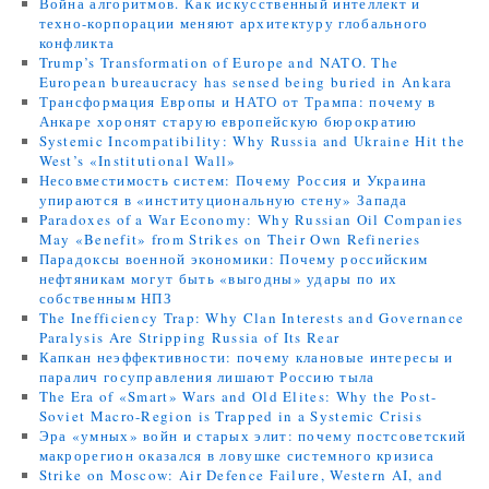
Война алгоритмов. Как искусственный интеллект и
техно-корпорации меняют архитектуру глобального
конфликта
Trump’s Transformation of Europe and NATO. The
European bureaucracy has sensed being buried in Ankara
Трансформация Европы и НАТО от Трампа: почему в
Анкаре хоронят старую европейскую бюрократию
Systemic Incompatibility: Why Russia and Ukraine Hit the
West’s «Institutional Wall»
Несовместимость систем: Почему Россия и Украина
упираются в «институциональную стену» Запада
Paradoxes of a War Economy: Why Russian Oil Companies
May «Benefit» from Strikes on Their Own Refineries
Парадоксы военной экономики: Почему российским
нефтяникам могут быть «выгодны» удары по их
собственным НПЗ
The Inefficiency Trap: Why Clan Interests and Governance
Paralysis Are Stripping Russia of Its Rear
Капкан неэффективности: почему клановые интересы и
паралич госуправления лишают Россию тыла
The Era of «Smart» Wars and Old Elites: Why the Post-
Soviet Macro-Region is Trapped in a Systemic Crisis
Эра «умных» войн и старых элит: почему постсоветский
макрорегион оказался в ловушке системного кризиса
Strike on Moscow: Air Defence Failure, Western AI, and