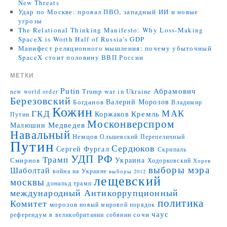
New Threats
Удар по Москве: провал ПВО, западный ИИ и новые
угрозы
The Relational Thinking Manifesto: Why Loss-Making
SpaceX is Worth Half of Russia’s GDP
Манифест реляционного мышления: почему убыточный
SpaceX стоит половину ВВП России
МЕТКИ
Putin
Абрамович
Trump
war in Ukraine
new world order
Березовский
Валерий Морозов
Богданов
Владимир
Кожин
МАК
ГКД
Коржаков
Кремль
Путин
Москонверспром
Медведев
Малюшин
Навальный
Немцов
Ольшевский
Перепеличный
Путин
Сердюков
Сергей Фургал
Скрипаль
УДП РФ
Трамп
Украина
Смирнов
Ходорковский
Хорев
выборы мэра
Шаболтай
война на Украине
выборы 2012
лещевский
москвы
дональд трамп
международный Антикоррупционный
политика
Комитет
морозов
новый мировой порядок
чаус
сочи
референдум в великобритании
собянин