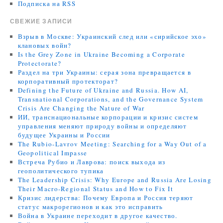
Подписка на RSS
СВЕЖИЕ ЗАПИСИ
Взрыв в Москве: Украинский след или «сирийское эхо»
клановых войн?
Is the Grey Zone in Ukraine Becoming a Corporate
Protectorate?
Раздел на три Украины: серая зона превращается в
корпоративный протекторат?
Defining the Future of Ukraine and Russia. How AI,
Transnational Corporations, and the Governance System
Crisis Are Changing the Nature of War
ИИ, транснациональные корпорации и кризис систем
управления меняют природу войны и определяют
будущее Украины и России
The Rubio-Lavrov Meeting: Searching for a Way Out of a
Geopolitical Impasse
Встреча Рубио и Лаврова: поиск выхода из
геополитического тупика
The Leadership Crisis: Why Europe and Russia Are Losing
Their Macro-Regional Status and How to Fix It
Кризис лидерства: Почему Европа и Россия теряют
статус макрорегионов и как это исправить
Война в Украине переходит в другое качество.