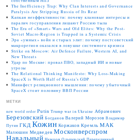
собственным НПЗ
The Inefficiency Trap: Why Clan Interests and Governance
Paralysis Are Stripping Russia of Its Rear
Капкан неэффективности: почему клановые интересы и
паралич госуправления лишают Россию тыла
The Era of «Smart» Wars and Old Elites: Why the Post-
Soviet Macro-Region is Trapped in a Systemic Crisis
Эра «умных» войн и старых элит: почему постсоветский
макрорегион оказался в ловушке системного кризиса
Strike on Moscow: Air Defence Failure, Western AI, and
New Threats
Удар по Москве: провал ПВО, западный ИИ и новые
угрозы
The Relational Thinking Manifesto: Why Loss-Making
SpaceX is Worth Half of Russia’s GDP
Манифест реляционного мышления: почему убыточный
SpaceX стоит половину ВВП России
МЕТКИ
Putin
Абрамович
Trump
war in Ukraine
new world order
Березовский
Валерий Морозов
Богданов
Владимир
Кожин
МАК
ГКД
Коржаков
Кремль
Путин
Москонверспром
Медведев
Малюшин
Навальный
Немцов
Ольшевский
Перепеличный