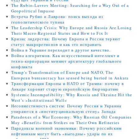
The Rubio-Lavrov Meeting: Searching for a Way Out of a
Geopolitical Impasse
Встреча Рубио и Лаврова: поиск выхода из
геополитического тупика
The Leadership Crisis: Why Europe and Russia Are Losing
Their Macro-Regional Status and How to Fix It
Кризис лидерства: Почему Европа и Россия теряют
статус макрорегионов и как это исправить
Война в Украине переходит в другое качество.
Война алгоритмов. Как искусственный интеллект и
техно-корпорации меняют архитектуру глобального
конфликта
Trump’s Transformation of Europe and NATO. The
European bureaucracy has sensed being buried in Ankara
Трансформация Европы и НАТО от Трампа: почему в
Анкаре хоронят старую европейскую бюрократию
Systemic Incompatibility: Why Russia and Ukraine Hit the
West’s «Institutional Wall»
Несовместимость систем: Почему Россия и Украина
упираются в «институциональную стену» Запада
Paradoxes of a War Economy: Why Russian Oil Companies
May «Benefit» from Strikes on Their Own Refineries
Парадоксы военной экономики: Почему российским
нефтяникам могут быть «выгодны» удары по их