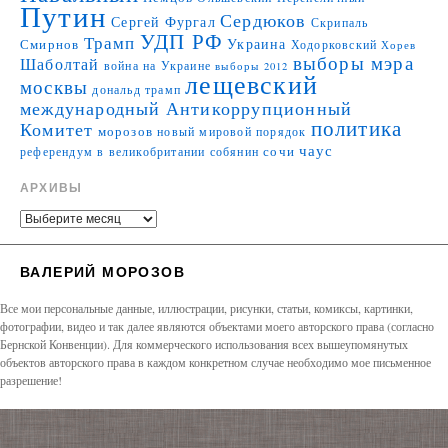
Путин
Сердюков
Сергей Фургал
Скрипаль
УДП РФ
Трамп
Украина
Смирнов
Ходорковский
Хорев
выборы мэра
Шаболтай
война на Украине
выборы 2012
лещевский
москвы
дональд трамп
международный Антикоррупционный
политика
Комитет
морозов
новый мировой порядок
чаус
сочи
референдум в великобритании
собянин
АРХИВЫ
ВАЛЕРИЙ МОРОЗОВ
Все мои персональные данные, иллюстрации, рисунки, статьи, комиксы, картинки,
фотографии, видео и так далее являются объектами моего авторского права (согласно
Бернской Конвенции). Для коммерческого использования всех вышеупомянутых
объектов авторского права в каждом конкретном случае необходимо мое письменное
разрешение!