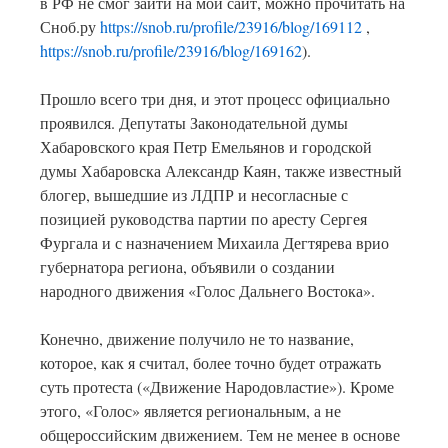
в РФ не смог зайти на мой сайт, можно прочитать на
Сноб.ру
https://snob.ru/profile/23916/blog/169112
,
https://snob.ru/profile/23916/blog/169162
).
Прошло всего три дня, и этот процесс официально
проявился. Депутаты Законодательной думы
Хабаровского края Петр Емельянов и городской
думы Хабаровска Александр Каян, также известный
блогер, вышедшие из ЛДПР и несогласные с
позицией руководства партии по аресту Сергея
Фургала и с назначением Михаила Дегтярева врио
губернатора региона, объявили о создании
народного движения «Голос Дальнего Востока».
Конечно, движение получило не то название,
которое, как я считал, более точно будет отражать
суть протеста («Движение Народовластие»). Кроме
этого, «Голос» является региональным, а не
общероссийским движением. Тем не менее в основе