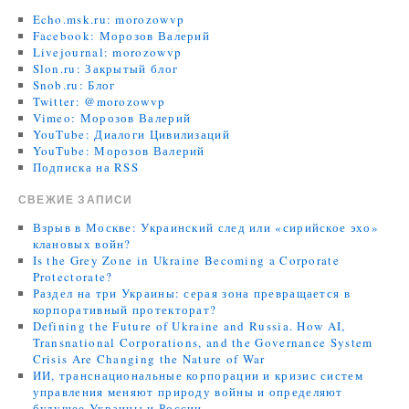
Echo.msk.ru: morozowvp
Facebook: Морозов Валерий
Livejournal: morozowvp
Slon.ru: Закрытый блог
Snob.ru: Блог
Twitter: @morozowvp
Vimeo: Морозов Валерий
YouTube: Диалоги Цивилизаций
YouTube: Морозов Валерий
Подписка на RSS
СВЕЖИЕ ЗАПИСИ
Взрыв в Москве: Украинский след или «сирийское эхо»
клановых войн?
Is the Grey Zone in Ukraine Becoming a Corporate
Protectorate?
Раздел на три Украины: серая зона превращается в
корпоративный протекторат?
Defining the Future of Ukraine and Russia. How AI,
Transnational Corporations, and the Governance System
Crisis Are Changing the Nature of War
ИИ, транснациональные корпорации и кризис систем
управления меняют природу войны и определяют
будущее Украины и России