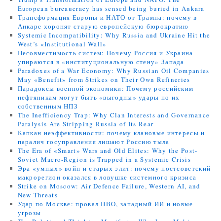
European bureaucracy has sensed being buried in Ankara
Трансформация Европы и НАТО от Трампа: почему в
Анкаре хоронят старую европейскую бюрократию
Systemic Incompatibility: Why Russia and Ukraine Hit the
West’s «Institutional Wall»
Несовместимость систем: Почему Россия и Украина
упираются в «институциональную стену» Запада
Paradoxes of a War Economy: Why Russian Oil Companies
May «Benefit» from Strikes on Their Own Refineries
Парадоксы военной экономики: Почему российским
нефтяникам могут быть «выгодны» удары по их
собственным НПЗ
The Inefficiency Trap: Why Clan Interests and Governance
Paralysis Are Stripping Russia of Its Rear
Капкан неэффективности: почему клановые интересы и
паралич госуправления лишают Россию тыла
The Era of «Smart» Wars and Old Elites: Why the Post-
Soviet Macro-Region is Trapped in a Systemic Crisis
Эра «умных» войн и старых элит: почему постсоветский
макрорегион оказался в ловушке системного кризиса
Strike on Moscow: Air Defence Failure, Western AI, and
New Threats
Удар по Москве: провал ПВО, западный ИИ и новые
угрозы