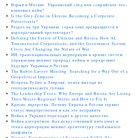
Взрыв в Москве: Украинский след или «сирийское эхо»
клановых войн?
Is the Grey Zone in Ukraine Becoming a Corporate
Protectorate?
Раздел на три Украины: серая зона превращается в
корпоративный протекторат?
Defining the Future of Ukraine and Russia. How AI,
Transnational Corporations, and the Governance System
Crisis Are Changing the Nature of War
ИИ, транснациональные корпорации и кризис систем
управления меняют природу войны и определяют
будущее Украины и России
The Rubio-Lavrov Meeting: Searching for a Way Out of a
Geopolitical Impasse
Встреча Рубио и Лаврова: поиск выхода из
геополитического тупика
The Leadership Crisis: Why Europe and Russia Are Losing
Their Macro-Regional Status and How to Fix It
Кризис лидерства: Почему Европа и Россия теряют
статус макрорегионов и как это исправить
Война в Украине переходит в другое качество.
Война алгоритмов. Как искусственный интеллект и
техно-корпорации меняют архитектуру глобального
конфликта
Trump’s Transformation of Europe and NATO. The