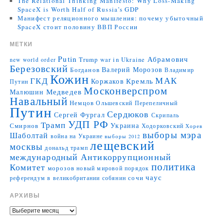
The Relational Thinking Manifesto: Why Loss-Making
SpaceX is Worth Half of Russia’s GDP
Манифест реляционного мышления: почему убыточный
SpaceX стоит половину ВВП России
МЕТКИ
Putin
Абрамович
Trump
war in Ukraine
new world order
Березовский
Валерий Морозов
Богданов
Владимир
Кожин
МАК
ГКД
Коржаков
Кремль
Путин
Москонверспром
Медведев
Малюшин
Навальный
Немцов
Ольшевский
Перепеличный
Путин
Сердюков
Сергей Фургал
Скрипаль
УДП РФ
Трамп
Украина
Смирнов
Ходорковский
Хорев
выборы мэра
Шаболтай
война на Украине
выборы 2012
лещевский
москвы
дональд трамп
международный Антикоррупционный
политика
Комитет
морозов
новый мировой порядок
чаус
сочи
референдум в великобритании
собянин
АРХИВЫ