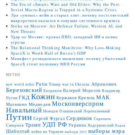
The Era of «Smart» Wars and Old Elites: Why the Post-
Soviet Macro-Region is Trapped in a Systemic Crisis
Эра «умных» войн и старых элит: почему постсоветский
макрорегион оказался в ловушке системного кризиса
Strike on Moscow: Air Defence Failure, Western AI, and
New Threats
Удар по Москве: провал ПВО, западный ИИ и новые
угрозы
The Relational Thinking Manifesto: Why Loss-Making
SpaceX is Worth Half of Russia’s GDP
Манифест реляционного мышления: почему убыточный
SpaceX стоит половину ВВП России
МЕТКИ
Putin
Абрамович
Trump
war in Ukraine
new world order
Березовский
Валерий Морозов
Богданов
Владимир
Кожин
МАК
ГКД
Коржаков
Кремль
Путин
Москонверспром
Медведев
Малюшин
Навальный
Немцов
Ольшевский
Перепеличный
Путин
Сердюков
Сергей Фургал
Скрипаль
УДП РФ
Трамп
Украина
Смирнов
Ходорковский
Хорев
выборы мэра
Шаболтай
война на Украине
выборы 2012