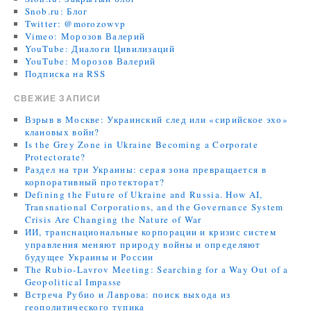
Snob.ru: Блог
Twitter: @morozowvp
Vimeo: Морозов Валерий
YouTube: Диалоги Цивилизаций
YouTube: Морозов Валерий
Подписка на RSS
СВЕЖИЕ ЗАПИСИ
Взрыв в Москве: Украинский след или «сирийское эхо»
клановых войн?
Is the Grey Zone in Ukraine Becoming a Corporate
Protectorate?
Раздел на три Украины: серая зона превращается в
корпоративный протекторат?
Defining the Future of Ukraine and Russia. How AI,
Transnational Corporations, and the Governance System
Crisis Are Changing the Nature of War
ИИ, транснациональные корпорации и кризис систем
управления меняют природу войны и определяют
будущее Украины и России
The Rubio-Lavrov Meeting: Searching for a Way Out of a
Geopolitical Impasse
Встреча Рубио и Лаврова: поиск выхода из
геополитического тупика