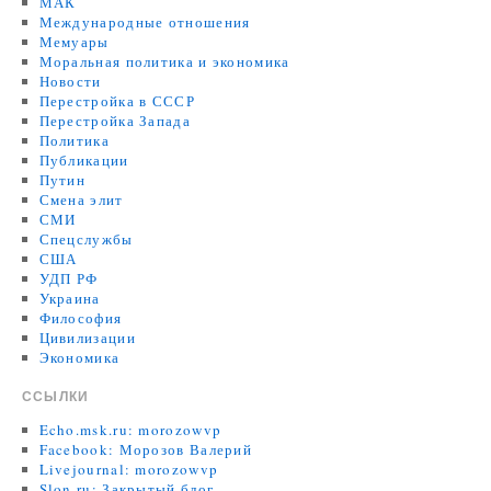
МАК
Международные отношения
Мемуары
Моральная политика и экономика
Новости
Перестройка в СССР
Перестройка Запада
Политика
Публикации
Путин
Смена элит
СМИ
Спецслужбы
США
УДП РФ
Украина
Философия
Цивилизации
Экономика
ССЫЛКИ
Echo.msk.ru: morozowvp
Facebook: Морозов Валерий
Livejournal: morozowvp
Slon.ru: Закрытый блог