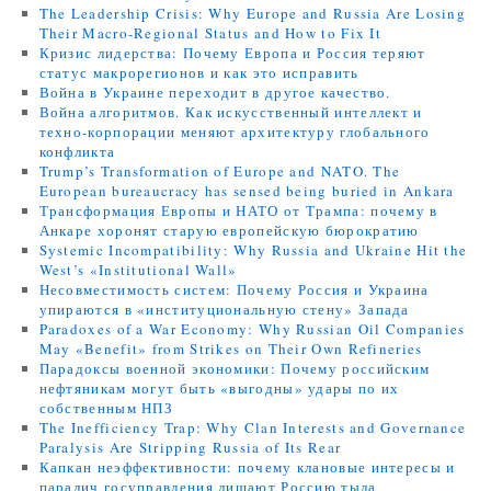
The Leadership Crisis: Why Europe and Russia Are Losing
Their Macro-Regional Status and How to Fix It
Кризис лидерства: Почему Европа и Россия теряют
статус макрорегионов и как это исправить
Война в Украине переходит в другое качество.
Война алгоритмов. Как искусственный интеллект и
техно-корпорации меняют архитектуру глобального
конфликта
Trump’s Transformation of Europe and NATO. The
European bureaucracy has sensed being buried in Ankara
Трансформация Европы и НАТО от Трампа: почему в
Анкаре хоронят старую европейскую бюрократию
Systemic Incompatibility: Why Russia and Ukraine Hit the
West’s «Institutional Wall»
Несовместимость систем: Почему Россия и Украина
упираются в «институциональную стену» Запада
Paradoxes of a War Economy: Why Russian Oil Companies
May «Benefit» from Strikes on Their Own Refineries
Парадоксы военной экономики: Почему российским
нефтяникам могут быть «выгодны» удары по их
собственным НПЗ
The Inefficiency Trap: Why Clan Interests and Governance
Paralysis Are Stripping Russia of Its Rear
Капкан неэффективности: почему клановые интересы и
паралич госуправления лишают Россию тыла