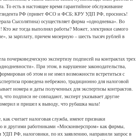
а. То есть в настоящее время гарантийное обслуживание
резидента РФ (привет ФСО и ФСБ; КРУ УДП РФ, проснись!
енерала Сысолятина) осуществляет фирма «однодневка». Во
ли! Кто же тогда выполнял работы? Может, электрики самого
, за зарплату, причем мизерную – шесть тысяч рублей в
ела почерковедческую экспертизу подписей на контрактах трех
однодневности». При этом, в нарушение законодательства,
ормирован об этом и не имел возможности встретиться с
Экспертиза проведена небрежно, традиционно для налоговой
зывает номера и даты полученных для экспертизы контрактов.
д, что подписи не совпадают, эксперт указывает другие
омерил и пришел к выводу, что рубашка мала!
е, как считает налоговая служба, имеют признаки
ю и другими работниками «Москонверспром» как фирмы,
 УДП РФ, налоговики, по их заявлению, направили запрос в