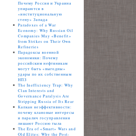
Почему Россия и Украина
упираются в
«институциональную
стену» Запада
Paradoxes of a War
Economy: Why Russian Oil
Companies May «Benefit»
from Strikes on Their Own
Refineries
Парадоксы военной
экономики: Почему
российским нефтяникам
могут быть «выгодны»
удары по их собственным
НПЗ
The Inefficiency Trap: Why
Clan Interests and
Governance Paralysis Are
Stripping Russia of Its Rear
Капкан неэффективности:
почему клановые интересы
и паралич госуправления
лишают Россию тыла
The Era of «Smart» Wars and
Old Elites: Why the Post-