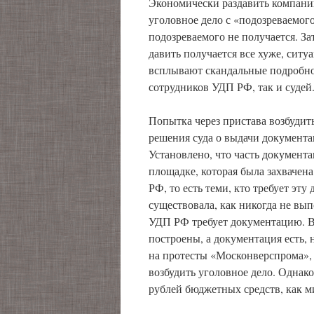
Экономически раздавить компанию
уголовное дело с «подозреваемог
подозреваемого не получается. За
давить получается все хуже, ситу
всплывают скандальные подробнос
сотрудников УДП РФ, так и суде
Попытка через пристава возбудит
решения суда о выдачи документа
Установлено, что часть документ
площадке, которая была захвач
РФ, то есть теми, кто требует эт
существовала, как никогда не вып
УДП РФ требует документацию. В 
построены, а документация есть, 
на протесты «Москонверспрома», 
возбудить уголовное дело. Однако 
рублей бюджетных средств, как 