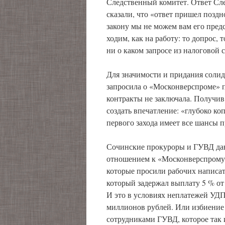
Следственный комитет. Ответ Сле
сказали, что «ответ пришел поздн
закону мы не можем вам его пред
ходим, как на работу: то допрос, 
ни о каком запросе из налоговой 
Для значимости и придания солид
запросила о «Москонверспроме» 
контракты не заключала. Получив
создать впечатление: «глубоко к
первого захода имеет все шансы п
Сочинские прокуроры и ГУВД дав
отношением к «Москонверспрому»
которые просили рабочих написат
который задержал выплату 5 % от
И это в условиях неплатежей УД
миллионов рублей. Или избиение
сотрудниками ГУВД, которое так 