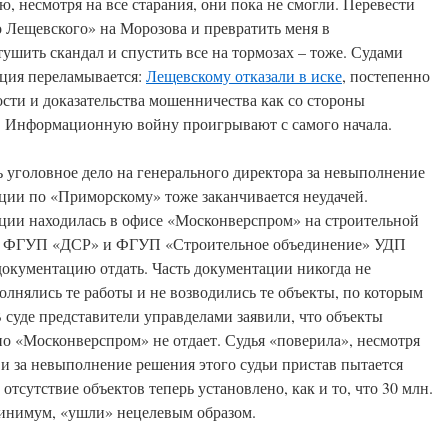
, несмотря на все старания, они пока не смогли. Перевести
о Лещевского» на Морозова и превратить меня в
тушить скандал и спустить все на тормозах – тоже. Судами
ация переламывается:
Лещевскому отказали в иске
, постепенно
ти и доказательства мошенничества как со стороны
й. Информационную войну проигрывают с самого начала.
ь уголовное дело на генерального директора за невыполнение
ции по «Приморскому» тоже заканчивается неудачей.
ации находилась в офисе «Москонверспром» на строительной
ена ФГУП «ДСР» и ФГУП «Строительное объединение» УДП
у документацию отдать. Часть документации никогда не
олнялись те работы и не возводились те объекты, по которым
суде представители управделами заявили, что объекты
но «Москонверспром» не отдает. Судья «поверила», несмотря
и за невыполнение решения этого судьи пристав пытается
отсутствие объектов теперь установлено, как и то, что 30 млн.
минимум, «ушли» нецелевым образом.