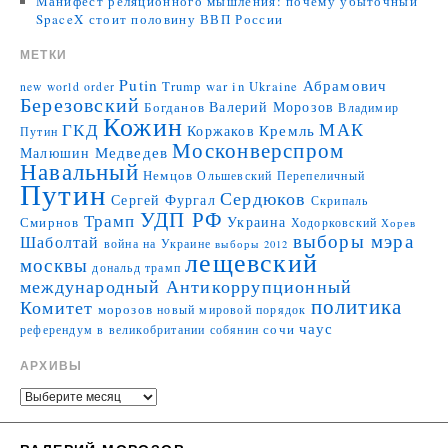
Манифест реляционного мышления: почему убыточный
SpaceX стоит половину ВВП России
МЕТКИ
Putin
Абрамович
Trump
war in Ukraine
new world order
Березовский
Валерий Морозов
Богданов
Владимир
Кожин
МАК
ГКД
Коржаков
Кремль
Путин
Москонверспром
Медведев
Малюшин
Навальный
Немцов
Ольшевский
Перепеличный
Путин
Сердюков
Сергей Фургал
Скрипаль
УДП РФ
Трамп
Украина
Смирнов
Ходорковский
Хорев
выборы мэра
Шаболтай
война на Украине
выборы 2012
лещевский
москвы
дональд трамп
международный Антикоррупционный
политика
Комитет
морозов
новый мировой порядок
чаус
сочи
референдум в великобритании
собянин
АРХИВЫ