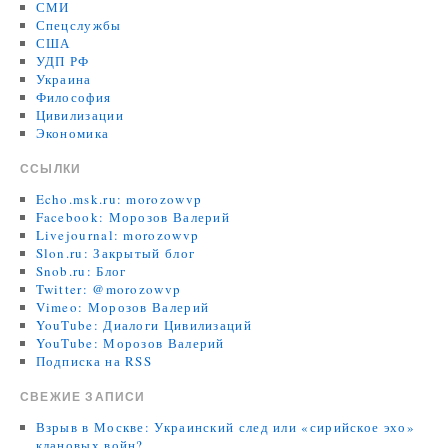
СМИ
Спецслужбы
США
УДП РФ
Украина
Философия
Цивилизации
Экономика
ССЫЛКИ
Echo.msk.ru: morozowvp
Facebook: Морозов Валерий
Livejournal: morozowvp
Slon.ru: Закрытый блог
Snob.ru: Блог
Twitter: @morozowvp
Vimeo: Морозов Валерий
YouTube: Диалоги Цивилизаций
YouTube: Морозов Валерий
Подписка на RSS
СВЕЖИЕ ЗАПИСИ
Взрыв в Москве: Украинский след или «сирийское эхо»
клановых войн?