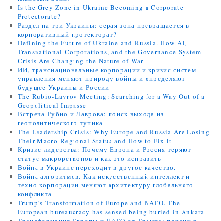
Is the Grey Zone in Ukraine Becoming a Corporate
Protectorate?
Раздел на три Украины: серая зона превращается в
корпоративный протекторат?
Defining the Future of Ukraine and Russia. How AI,
Transnational Corporations, and the Governance System
Crisis Are Changing the Nature of War
ИИ, транснациональные корпорации и кризис систем
управления меняют природу войны и определяют
будущее Украины и России
The Rubio-Lavrov Meeting: Searching for a Way Out of a
Geopolitical Impasse
Встреча Рубио и Лаврова: поиск выхода из
геополитического тупика
The Leadership Crisis: Why Europe and Russia Are Losing
Their Macro-Regional Status and How to Fix It
Кризис лидерства: Почему Европа и Россия теряют
статус макрорегионов и как это исправить
Война в Украине переходит в другое качество.
Война алгоритмов. Как искусственный интеллект и
техно-корпорации меняют архитектуру глобального
конфликта
Trump’s Transformation of Europe and NATO. The
European bureaucracy has sensed being buried in Ankara
Трансформация Европы и НАТО от Трампа: почему в