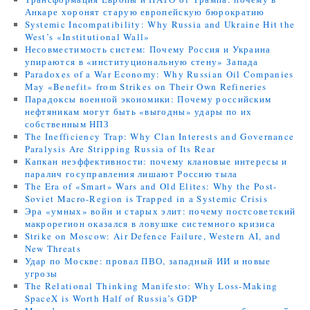
Анкаре хоронят старую европейскую бюрократию
Systemic Incompatibility: Why Russia and Ukraine Hit the
West’s «Institutional Wall»
Несовместимость систем: Почему Россия и Украина
упираются в «институциональную стену» Запада
Paradoxes of a War Economy: Why Russian Oil Companies
May «Benefit» from Strikes on Their Own Refineries
Парадоксы военной экономики: Почему российским
нефтяникам могут быть «выгодны» удары по их
собственным НПЗ
The Inefficiency Trap: Why Clan Interests and Governance
Paralysis Are Stripping Russia of Its Rear
Капкан неэффективности: почему клановые интересы и
паралич госуправления лишают Россию тыла
The Era of «Smart» Wars and Old Elites: Why the Post-
Soviet Macro-Region is Trapped in a Systemic Crisis
Эра «умных» войн и старых элит: почему постсоветский
макрорегион оказался в ловушке системного кризиса
Strike on Moscow: Air Defence Failure, Western AI, and
New Threats
Удар по Москве: провал ПВО, западный ИИ и новые
угрозы
The Relational Thinking Manifesto: Why Loss-Making
SpaceX is Worth Half of Russia’s GDP